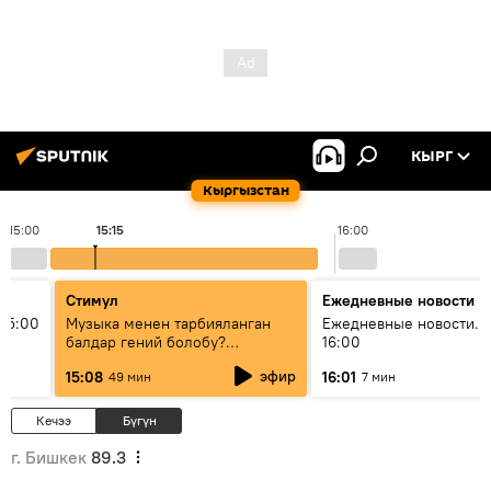
КЫРГ
Кыргызстан
15:00
15:15
16:00
Стимул
Ежедневные новости
15:00
Музыка менен тарбияланган
Ежедневные новости. 
балдар гений болобу?
16:00
Кыргыздын жашоосунда
эфир
15:08
16:01
49 мин
7 мин
музыканын орду
Кечээ
Бүгүн
г. Бишкек
89.3