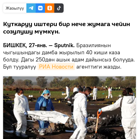
Жазылуу
Куткаруу иштери бир нече жумага чейин
созулушу мүмкүн.
БИШКЕК, 27-янв. — Sputnik.
Бразилиянын
чыгышындагы дамба жырылып 40 киши каза
болду. Дагы 250дөн ашык адам дайынсыз болууда.
Бул тууралуу
РИА Новости
агенттиги жазды.