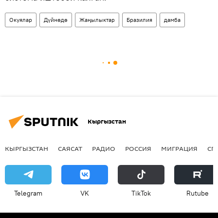
Окуялар
Дүйнөдө
Жаңылыктар
Бразилия
дамба
Кыргызстан
КЫРГЫЗСТАН
САЯСАТ
РАДИО
РОССИЯ
МИГРАЦИЯ
СП
Telegram
VK
ТikТоk
Rutube