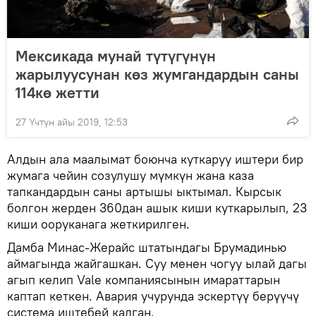
Мексикада мунай түтүгүнүн
жарылуусунан көз жумгандардын саны
114кө жетти
27 Үчтүн айы 2019, 12:53
Алдын ала маалымат боюнча куткаруу иштери бир
жумага чейин созулушу мүмкүн жана каза
тапкандардын саны артышы ыктымал. Кырсык
болгон жерден 360дан ашык киши куткарылып, 23
киши ооруканага жеткирилген.
Дамба Минас-Жерайс штатындагы Брумадинью
аймагында жайгашкан. Суу менен чогуу ылай дагы
агып келип Vale компаниясынын имараттарын
каптап кеткен. Авария учурунда эскертүү берүүчү
система иштебей калган.