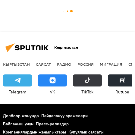
Кыргызстан
КЫРГЫЗСТАН
САЯСАТ
РАДИО
РОССИЯ
МИГРАЦИЯ
СП
Telegram
VK
ТikТоk
Rutube
Долбоор жөнүндө
Пайдалануу эрежелери
Байланыш үчүн
Пресс-релиздер
Компаниялардын жаңылыктары
Купуялык саясаты