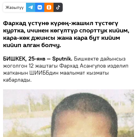
Жазылуу
Фархад үстүнө күрөң-жашыл түстөгү
куртка, ичинен көгүлтүр спорттук кийим,
кара-көк джинсы жана кара бут кийим
кийип алган болчу.
БИШКЕК, 25-янв — Sputnik.
Бишкекте дайынсыз
жоголгон 12 жаштагы Фархад Асангулов изделип
жатканын ШИИББдин маалымат кызматы
кабарлады.