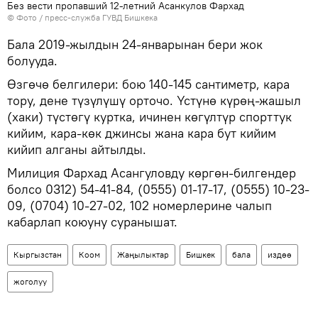
Без вести пропавший 12-летний Асанкулов Фархад
© Фото / пресс-служба ГУВД Бишкека
Бала 2019-жылдын 24-январынан бери жок
болууда.
Өзгөчө белгилери: бою 140-145 сантиметр, кара
тору, дене түзүлүшү орточо. Үстүнө күрөң-жашыл
(хаки) түстөгү куртка, ичинен көгүлтүр спорттук
кийим, кара-көк джинсы жана кара бут кийим
кийип алганы айтылды.
Милиция Фархад Асангуловду көргөн-билгендер
болсо 0312) 54-41-84, (0555) 01-17-17, (0555) 10-23-
09, (0704) 10-27-02, 102 номерлерине чалып
кабарлап коюуну суранышат.
Кыргызстан
Коом
Жаңылыктар
Бишкек
бала
издөө
жоголуу