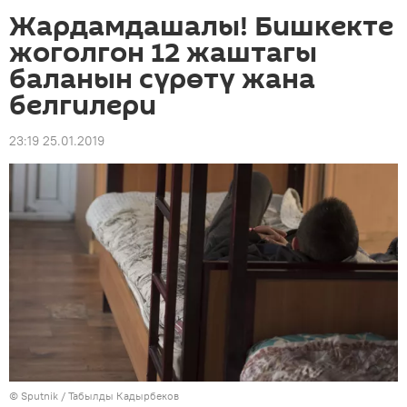
Жардамдашалы! Бишкекте
жоголгон 12 жаштагы
баланын сүрөтү жана
белгилери
23:19 25.01.2019
©
Sputnik / Табылды Кадырбеков