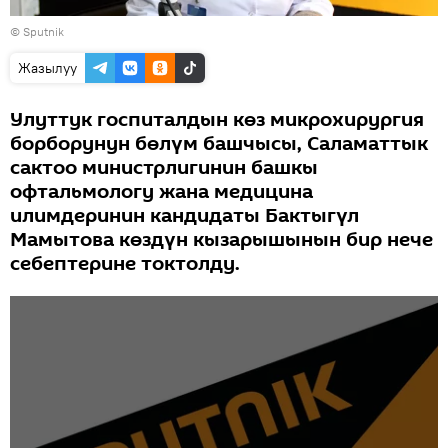
©
Sputnik
Жазылуу
Улуттук госпиталдын көз микрохирургия
борборунун бөлүм башчысы, Саламаттык
сактоо министрлигинин башкы
офтальмологу жана медицина
илимдеринин кандидаты Бактыгүл
Мамытова көздүн кызарышынын бир нече
себептерине токтолду.