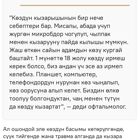
"Көздүн кызарышынын бир нече
себептери бар. Мисалы, абада учуп
жүргөн микробдор чогулуп, чылпак
менен кызарууну пайда кылышы мүмкүн.
Жаш өткөн сайын адамдын көзү кургай
баштайт. 1 мүнөттө 18 жолу көздү ирмеш
керек болсо, биз андан үч эсе аз ирмеп
келебиз. Планшет, компьютер,
телефондордун нурунан көз чыңалып,
көз оорусуна алып келет. Биздин өлкө
тоолуу болгондуктан, чаң менен түтүн
да көздү кызартат", — деди офтальмолог.
Ал ошондой эле көздүн басымы көтөрүлгөндө,
суук тийгенде жана травма алганда да кызара