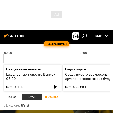
КЫРГ
Кыргызстан
00:00
01:00
Ежедневные новости
Будь в курсе
Ежедневные новости. Выпуск
Среда вместо воскресенья и
08:00
другие новшества: как будут
проходить выборы в КР?
08:00
08:04
4 мин
38 мин
Кечээ
Бүгүн
Эфирге
г. Бишкек
89.3