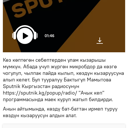
01:46
Көз көптөгөн себептерден улам кызарышы
мүмкүн. Абада учуп жүргөн микробдор да көзгө
чогулуп, чылпак пайда кылып, көздүн кызаруусуна
алып келет. Бул тууралуу Бактыгүл Мамытова
Sputnik Кыргызстан радиосунун
https://sputnik.kg/popup/radio/ "Ачык кеп"
программасында маек куруп жатып билдирди.
Анын айтымында, көздү бат-баттан ирмеп туруу
көздүн кызаруусун алдын алат.