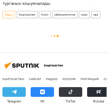
турганын кошумчалады.
Радио
Кыргызстан
Коом
офтальмология
оору
көз
Кыргызстан
КЫРГЫЗСТАН
САЯСАТ
РАДИО
РОССИЯ
МИГРАЦИЯ
СП
Telegram
VK
ТikТоk
Rutube