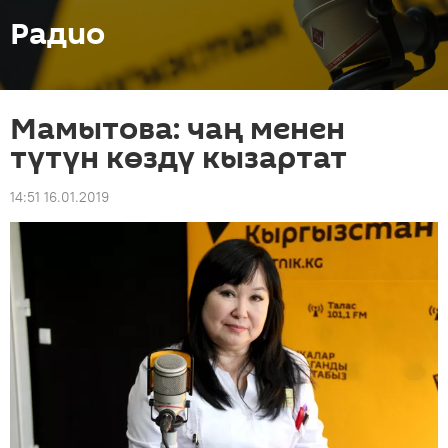
Радио
Мамытова: чаң менен
түтүн көздү кызартат
14:51 16.01.2019