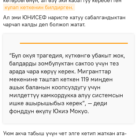
көтөрбөгөнүн, ал өзү эки кабаттуу керебеттен
кулап кеткенин билдирген.
Ал эми ЮНИСЕФ наристе катуу сабалгандыктан
чарчап калды деп болжоп жатат.
“Бул окуя трагедия, күткөнгө убакыт жок,
балдарды зомбулуктан сактоо үчүн тез
арада чара көрүү керек. Мигранттар
мекенине таштап кеткен 119 миңден
ашык баланын коопсуздугу үчүн
милдеттүү камкордукка алуу системсын
ишке ашырышыбыз керек”, — деди
фонддун өкүлү Юкиэ Мокуо.
Уюм акча табыш үчүн чет элге кетип жаткан ата-