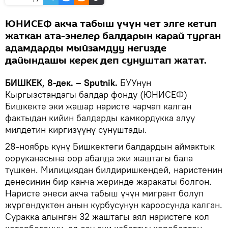
ЮНИСЕФ акча табыш үчүн чет элге кетип
жаткан ата-энелер балдарын карай турган
адамдарды мыйзамдуу негизде
дайындашы керек деп сунуштап жатат.
БИШКЕК, 8-дек. – Sputnik.
БУУнун
Кыргызстандагы балдар фонду (ЮНИСЕФ)
Бишкекте эки жашар наристе чарчап калган
фактыдан кийин балдарды камкордукка алуу
милдетин киргизүүнү сунуштады.
28-ноябрь күнү Бишкектеги балдардын аймактык
ооруканасына оор абалда эки жаштагы бала
түшкөн. Милициядан билдиришкендей, наристенин
денесинин бир канча жеринде жаракаты болгон.
Наристе энеси акча табыш үчүн мигрант болуп
жүргөндүктөн анын курбусунун кароосунда калган.
Суракка алынган 32 жаштагы аял наристеге кол