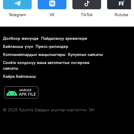
Telegram
VK
ТikТоk
Rutube
Долбоор жөнүндө
Пайдалануу эрежелери
Байланыш үчүн
Пресс-релиздер
Компаниялардын жаңылыктары
Купуялык саясаты
Cookie колдонуу жана автоматтык логирлөө
саясаты
Кайра байланыш
© 2026 Sputnik Бардык укуктар корголгон. 18+