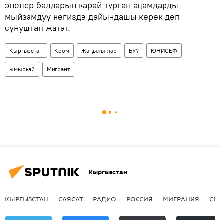
энелер балдарын карай турган адамдарды
мыйзамдуу негизде дайындашы керек деп
сунуштап жатат.
Кыргызстан
Коом
Жаңылыктар
БУУ
ЮНИСЕФ
ымыркай
Мигрант
Кыргызстан
КЫРГЫЗСТАН
САЯСАТ
РАДИО
РОССИЯ
МИГРАЦИЯ
СП