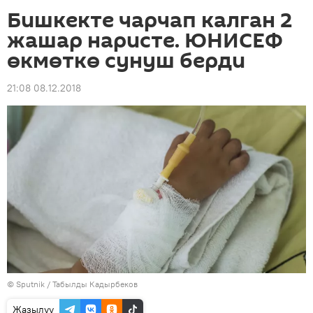
Бишкекте чарчап калган 2
жашар наристе. ЮНИСЕФ
өкмөткө сунуш берди
21:08 08.12.2018
©
Sputnik / Табылды Кадырбеков
Жазылуу