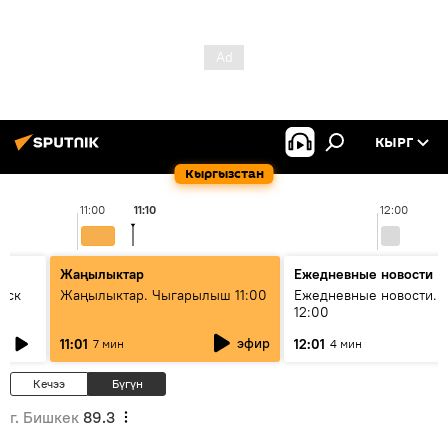
КЫРГ
Кыргызстан
11:00
11:10
12:00
Жаңылыктар
Ежедневные новости
уск
Жаңылыктар. Чыгарылыш 11:00
Ежедневные новости. 
12:00
эфир
11:01
12:01
7 мин
4 мин
Кечээ
Бүгүн
г. Бишкек
89.3