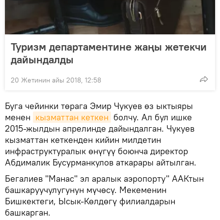
Туризм департаментине жаңы жетекчи
дайындалды
20 Жетинин айы 2018, 12:58
Буга чейинки төрага Эмир Чукуев өз ыктыяры
менен
кызматтан кеткен
болчу. Ал бул ишке
2015-жылдын апрелинде дайындалган. Чукуев
кызматтан кеткенден кийин милдетин
инфраструктуралык өнүгүү боюнча директор
Абдималик Бусурманкулов аткарары айтылган.
Бегалиев "Манас" эл аралык аэропорту" ААКтын
башкаруучулугунун мүчөсү. Мекеменин
Бишкектеги, Ысык-Көлдөгү филиалдарын
башкарган.