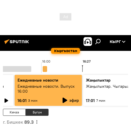
КЫРГ
Кыргызстан
16:00
16:27
Ежедневные новости
Жаңылыктар
ан
Ежедневные новости. Выпуск
Жаңылыктар. Чыгарыл
16:00
эфир
16:01
17:01
3 мин
7 мин
Кечээ
Бүгүн
г. Бишкек
89.3