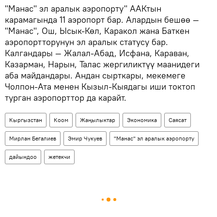
"Манас" эл аралык аэропорту" ААКтын
карамагында 11 аэропорт бар. Алардын бешөө —
"Манас", Ош, Ысык-Көл, Каракол жана Баткен
аэропортторунун эл аралык статусу бар.
Калгандары — Жалал-Абад, Исфана, Караван,
Казарман, Нарын, Талас жергиликтүү маанидеги
аба майдандары. Андан сырткары, мекемеге
Чолпон-Ата менен Кызыл-Кыядагы иши токтоп
турган аэропорттор да карайт.
Кыргызстан
Коом
Жаңылыктар
Экономика
Саясат
Мирлан Бегалиев
Эмир Чукуев
"Манас" эл аралык аэропорту
дайындоо
жетекчи