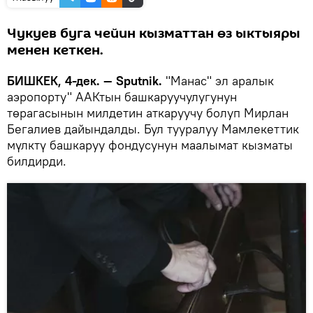
Чукуев буга чейин кызматтан өз ыктыяры
менен кеткен.
БИШКЕК, 4-дек. — Sputnik.
"Манас" эл аралык
аэропорту" ААКтын башкаруучулугунун
төрагасынын милдетин аткаруучу болуп Мирлан
Бегалиев дайындалды. Бул тууралуу Мамлекеттик
мүлктү башкаруу фондусунун маалымат кызматы
билдирди.