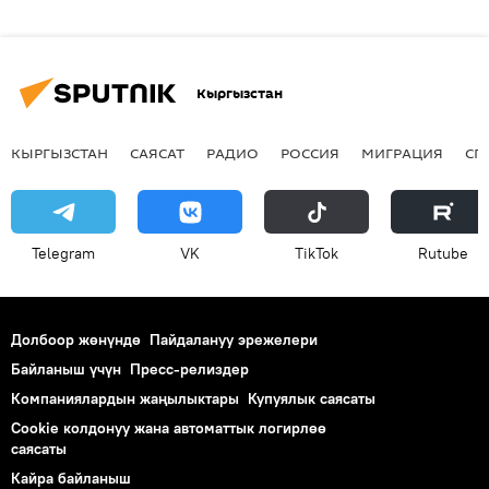
Кыргызстан
КЫРГЫЗСТАН
САЯСАТ
РАДИО
РОССИЯ
МИГРАЦИЯ
СП
Telegram
VK
ТikТоk
Rutube
Долбоор жөнүндө
Пайдалануу эрежелери
Байланыш үчүн
Пресс-релиздер
Компаниялардын жаңылыктары
Купуялык саясаты
Cookie колдонуу жана автоматтык логирлөө
саясаты
Кайра байланыш