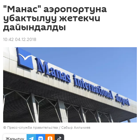
"Манас" аэропортуна
убактылуу жетекчи
дайындалды
10:42 04.12.2018
©
Пресс-служба правительства / Сабыр Аильчиев
Жазылуу