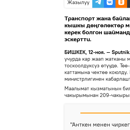
Жазылуу
Транспорт жана байл
кышкы дөңгөлөктөр ме
керек болгон шайманд
эскертти.
БИШКЕК, 12-ноя. — Sputnik
учурда кар жаап жатканы 
тоскоолдуксуз өтүүдө. Тө
каттамына чектөө коюлду.
министрлигинен кабарлаш
Маалымат кызматынын билд
чакырымынан 209-чакырым
"Анткен менен чирке