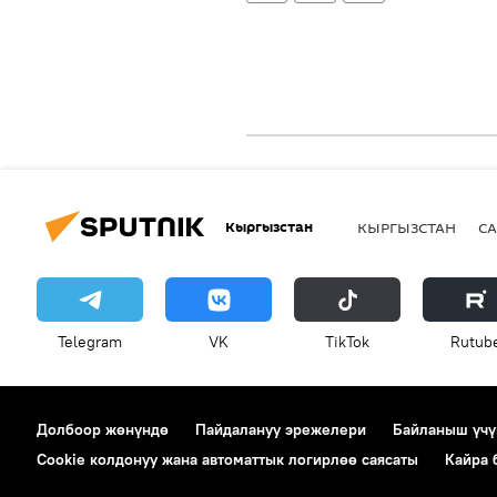
Кыргызстан
КЫРГЫЗСТАН
СА
Telegram
VK
ТikТоk
Rutub
Долбоор жөнүндө
Пайдалануу эрежелери
Байланыш үчү
Cookie колдонуу жана автоматтык логирлөө саясаты
Кайра