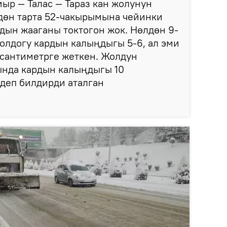
мыр — Талас — Тараз кан жолунун
дөн тарта 52-чакырымына чейинки
рдын жааганы токтогон жок. Нөлдөн 9-
олдогу кардын калыңдыгы 5-6, ал эми
 сантиметрге жеткен. Жолдун
нда кардын калыңдыгы 10
 деп билдирди аталган