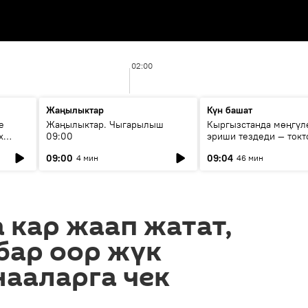
02:00
Жаңылыктар
Күн башат
е
Жаңылыктар. Чыгарылыш
Кыргызстанда мөңгүл
х
09:00
эриши тездеди — токт
мүмкүн эмеспи?
09:00
09:04
4 мин
46 мин
кар жаап жатат,
бар оор жүк
ааларга чек