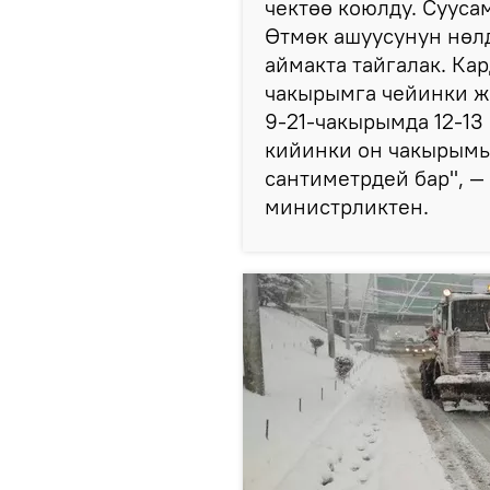
чектөө коюлду. Сууса
Өтмөк ашуусунун нөл
аймакта тайгалак. Ка
чакырымга чейинки ж
9-21-чакырымда 12-13
кийинки он чакырымы
сантиметрдей бар", —
министрликтен.