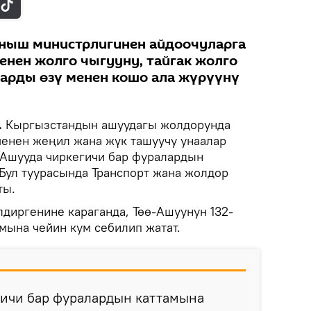
аныш министрлигинен айдоочуларга
нен жолго чыгууну, тайгак жолго
арды өзү менен кошо ала жүрүүнү
.
Кыргызстандын ашуудагы жолдорунда
менен жеңил жана жүк ташуучу унаалар
ө-Ашууда чиркегичи бар фуралардын
 Бул туурасында Транспорт жана жолдор
ты.
иргенине караганда, Төө-Ашуунун 132-
ына чейин кум себилип жатат.
гичи бар фуралардын каттамына