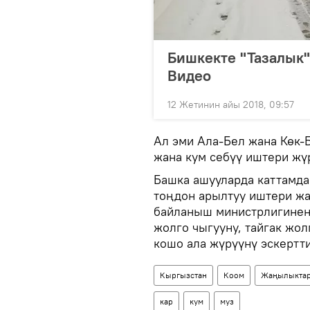
Бишкекте "Тазалык"
Видео
12 Жетинин айы 2018, 09:57
Ал эми Ала-Бел жана Көк-
жана кум себүү иштери жү
Башка ашууларда каттамда
тоңдон арылтуу иштери жа
байланыш министрлигинен
жолго чыгууну, тайгак жо
кошо ала жүрүүнү эскертти
Кыргызстан
Коом
Жаңылыкта
кар
кум
муз