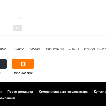
ЯСАТ
РАДИО
РОССИЯ
МИГРАЦИЯ
СПОРТ
ИНФОГРАФИ
e
Odnoklassniki
н
Пресс-релиздер
Компаниялардын жаңылыктары
Купуял
 байланыш