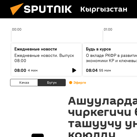
Кыргызстан
00:00
01:00
Ежедневные новости
Будь в курсе
Ежедневные новости. Выпуск
О вкладе РКФР в развити
08:00
экономики КР и ключевы
секторах до 2030 года
08:00
08:04
4 мин
55 мин
Кечээ
Бүгүн
Эфирге
Ашууларда 
чиркегичи 
ташуучу ун
коюлду