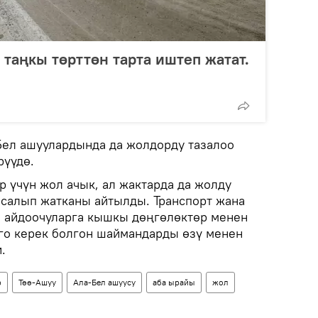
 таңкы төрттөн тарта иштеп жатат.
Бел ашуулардында да жолдорду тазалоо
рүүдө.
р үчүн жол ачык, ал жактарда да жолду
салып жатканы айтылды. Транспорт жана
 айдоочуларга кышкы дөңгөлөктөр менен
лго керек болгон шаймандарды өзү менен
.
р
Төө-Ашуу
Ала-Бел ашуусу
аба ырайы
жол