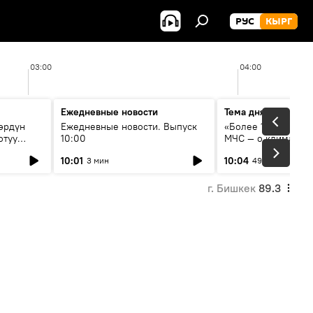
РУС
КЫРГ
03:00
04:00
Ежедневные новости
Тема дня
өрдүн
Ежедневные новости. Выпуск
«Более 1200 сёл в 
отуу
10:00
МЧС — о климате, 
системе оповещен
10:01
10:04
3 мин
49 мин
населения
г. Бишкек
89.3