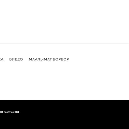
КА
ВИДЕО
МААЛЫМАТ БОРБОР
ык саясаты