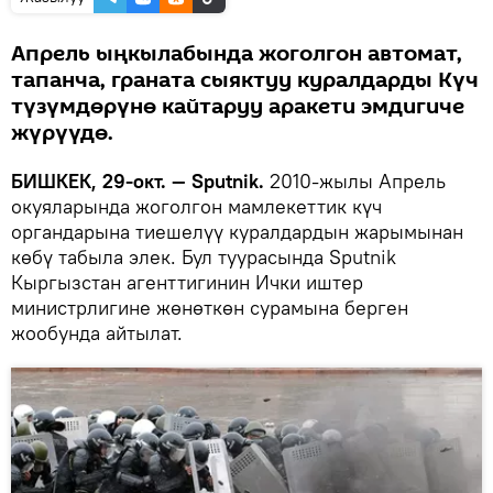
Апрель ыңкылабында жоголгон автомат,
тапанча, граната сыяктуу куралдарды Күч
түзүмдөрүнө кайтаруу аракети эмдигиче
жүрүүдө.
БИШКЕК, 29-окт. — Sputnik.
2010-жылы Апрель
окуяларында жоголгон мамлекеттик күч
органдарына тиешелүү куралдардын жарымынан
көбү табыла элек. Бул туурасында Sputnik
Кыргызстан агенттигинин Ички иштер
министрлигине жөнөткөн сурамына берген
жообунда айтылат.