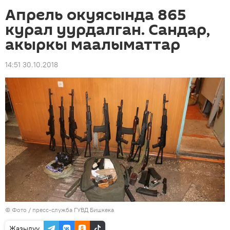
Апрель окуясында 865
курал уурдалган. Сандар,
акыркы маалыматтар
14:51 30.10.2018
© Фото / пресс-служба ГУВД Бишкека
Жазылуу