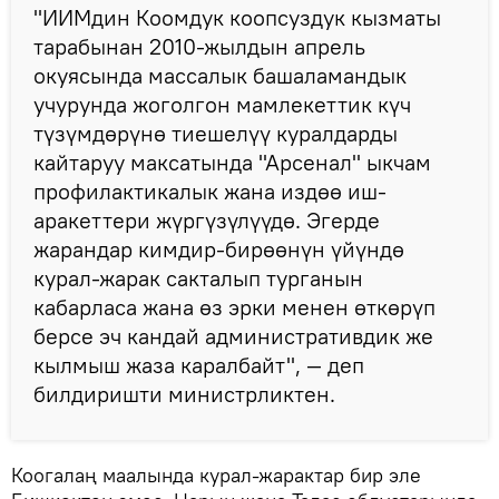
"ИИМдин Коомдук коопсуздук кызматы
тарабынан 2010-жылдын апрель
окуясында массалык башаламандык
учурунда жоголгон мамлекеттик күч
түзүмдөрүнө тиешелүү куралдарды
кайтаруу максатында "Арсенал" ыкчам
профилактикалык жана издөө иш-
аракеттери жүргүзүлүүдө. Эгерде
жарандар кимдир-бирөөнүн үйүндө
курал-жарак сакталып турганын
кабарласа жана өз эрки менен өткөрүп
берсе эч кандай административдик же
кылмыш жаза каралбайт", — деп
билдиришти министрликтен.
Коогалаң маалында курал-жарактар бир эле