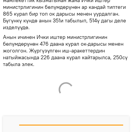
мамлекеттик кызматынан жана Ички иштер
министрлигинин бөлүмдөрүнөн ар кандай типтеги
865 курал бир топ ок дарысы менен уурдалган.
Бүгүнкү күндө анын 351и табылып, 514ү дагы деле
изделүүдө.
Анын ичинен Ички иштер министрлигинин
бөлүмдөрүнөн 476 даана курал ок-дарысы менен
жоголгон. Жүргүзүлгөн иш-аракеттердин
натыйжасында 226 даана курал кайтарылса, 250сү
табыла элек.