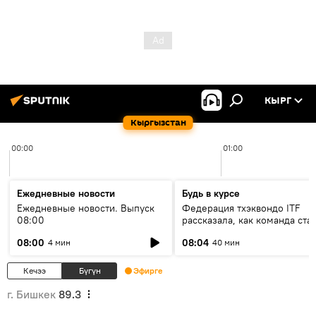
КЫРГ
Кыргызстан
00:00
01:00
Ежедневные новости
Будь в курсе
Ежедневные новости. Выпуск
Федерация тхэквондо ITF
08:00
рассказала, как команда ста
жертвой мошенников
08:00
08:04
4 мин
40 мин
Кечээ
Бүгүн
Эфирге
г. Бишкек
89.3