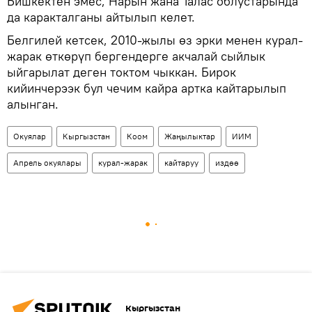
Бишкектен эмес, Нарын жана Талас облустарында
да каракталганы айтылып келет.
Белгилей кетсек, 2010-жылы өз эрки менен курал-
жарак өткөрүп бергендерге акчалай сыйлык
ыйгарылат деген токтом чыккан. Бирок
кийинчерээк бул чечим кайра артка кайтарылып
алынган.
Окуялар
Кыргызстан
Коом
Жаңылыктар
ИИМ
Апрель окуялары
курал-жарак
кайтаруу
издөө
Кыргызстан