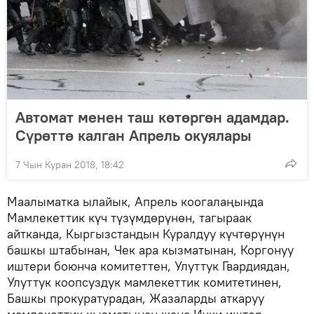
Автомат менен таш көтөргөн адамдар.
Сүрөттө калган Апрель окуялары
7 Чын Куран 2018, 18:42
Маалыматка ылайык, Апрель коогалаңында
Мамлекеттик күч түзүмдөрүнөн, тагыраак
айтканда, Кыргызстандын Куралдуу күчтөрүнүн
башкы штабынан, Чек ара кызматынан, Коргонуу
иштери боюнча комитеттен, Улуттук Гвардиядан,
Улуттук коопсуздук мамлекеттик комитетинен,
Башкы прокуратурадан, Жазаларды аткаруу