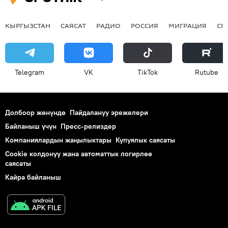
КЫРГЫЗСТАН
САЯСАТ
РАДИО
РОССИЯ
МИГРАЦИЯ
СП
Telegram
VK
ТikТоk
Rutube
Долбоор жөнүндө
Пайдалануу эрежелери
Байланыш үчүн
Пресс-релиздер
Компаниялардын жаңылыктары
Купуялык саясаты
Cookie колдонуу жана автоматтык логирлөө
саясаты
Кайра байланыш