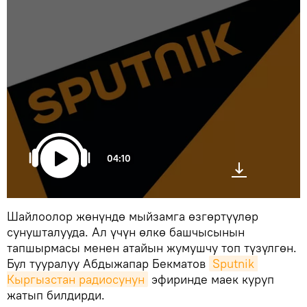
04:10
Шайлоолор жөнүндө мыйзамга өзгөртүүлөр
сунушталууда. Ал үчүн өлкө башчысынын
тапшырмасы менен атайын жумушчу топ түзүлгөн.
Бул тууралуу Абдыжапар Бекматов
Sputnik 
Кыргызстан радиосунун
эфиринде маек куруп
жатып билдирди.