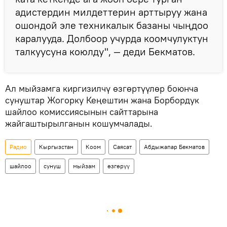
адистердин милдеттерин арттыруу жана
ошондой эле техникалык базаны чыңдоо
каралууда. Долбоор учурда коомчулуктун
талкуусуна коюлду", — деди Бекматов.
Ал мыйзамга киргизилчү өзгөртүүлөр боюнча
сунуштар Жогорку Кеңештин жана Борбордук
шайлоо комиссиясынын сайттарына
жайгаштырылганын кошумчалады.
Радио
Кыргызстан
Коом
Саясат
Абдыжапар Бекматов
шайлоо
сунуш
мыйзам
өзгөрүү