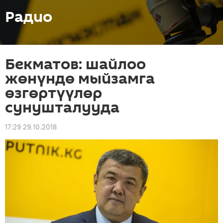
Радио
Бекматов: шайлоо
жөнүндө мыйзамга
өзгөртүүлөр
сунушталууда
17:29 29.10.2018