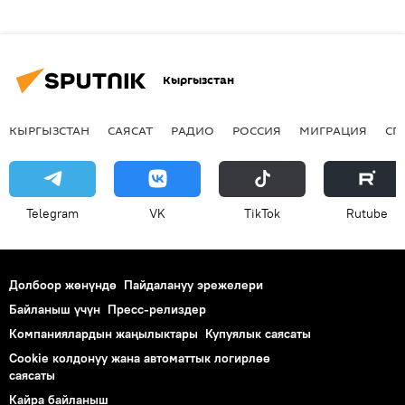
Кыргызстан
КЫРГЫЗСТАН
САЯСАТ
РАДИО
РОССИЯ
МИГРАЦИЯ
СП
Telegram
VK
ТikТоk
Rutube
Долбоор жөнүндө
Пайдалануу эрежелери
Байланыш үчүн
Пресс-релиздер
Компаниялардын жаңылыктары
Купуялык саясаты
Cookie колдонуу жана автоматтык логирлөө
саясаты
Кайра байланыш