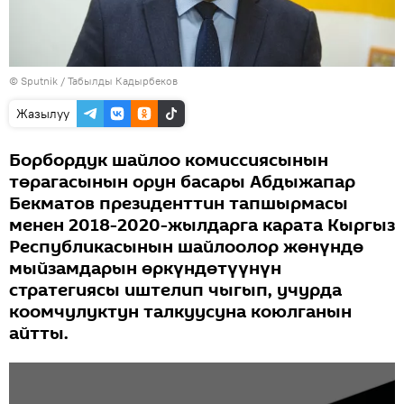
©
Sputnik / Табылды Кадырбеков
Жазылуу
Борбордук шайлоо комиссиясынын
төрагасынын орун басары Абдыжапар
Бекматов президенттин тапшырмасы
менен 2018-2020-жылдарга карата Кыргыз
Республикасынын шайлоолор жөнүндө
мыйзамдарын өркүндөтүүнүн
стратегиясы иштелип чыгып, учурда
коомчулуктун талкуусуна коюлганын
айтты.