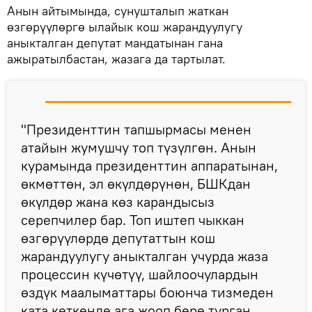
Анын айтымында, сунушталып жаткан
өзгөрүүлөргө ылайык кош жарандуулугу
аныкталган депутат мандатынан гана
ажыратылбастан, жазага да тартылат.
"Президенттин тапшырмасы менен
атайын жумушчу топ түзүлгөн. Анын
курамында президенттин аппаратынан,
өкмөттөн, эл өкүлдөрүнөн, БШКдан
өкүлдөр жана көз карандысыз
серепчилер бар. Топ иштеп чыккан
өзгөрүүлөрдө депутаттын кош
жарандуулугу аныкталган учурда жаза
процессин күчөтүү, шайлоочулардын
өздүк маалыматтары боюнча тизмеден
ката кеткенде ага жооп бере турган