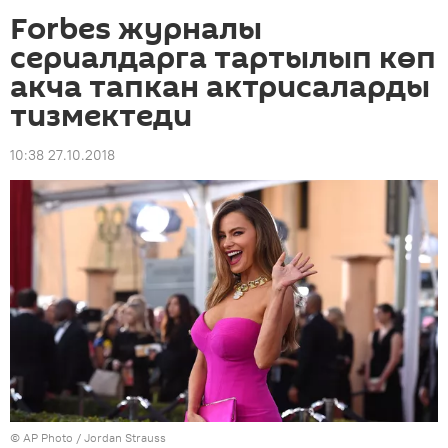
Forbes журналы
сериалдарга тартылып көп
акча тапкан актрисаларды
тизмектеди
10:38 27.10.2018
©
AP Photo
/ Jordan Strauss