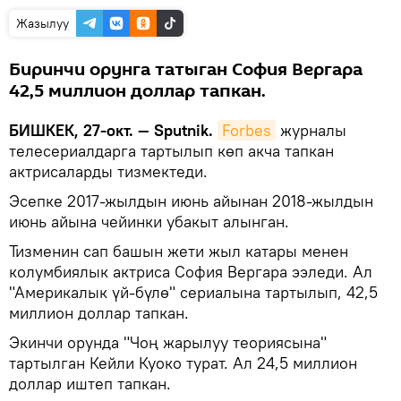
Жазылуу
Биринчи орунга татыган София Вергара
42,5 миллион доллар тапкан.
БИШКЕК, 27-окт. — Sputnik.
Forbes
журналы
телесериалдарга тартылып көп акча тапкан
актрисаларды тизмектеди.
Эсепке 2017-жылдын июнь айынан 2018-жылдын
июнь айына чейинки убакыт алынган.
Тизменин сап башын жети жыл катары менен
колумбиялык актриса София Вергара ээледи. Ал
"Америкалык үй-бүлө" сериалына тартылып, 42,5
миллион доллар тапкан.
Экинчи орунда "Чоң жарылуу теориясына"
тартылган Кейли Куоко турат. Ал 24,5 миллион
доллар иштеп тапкан.