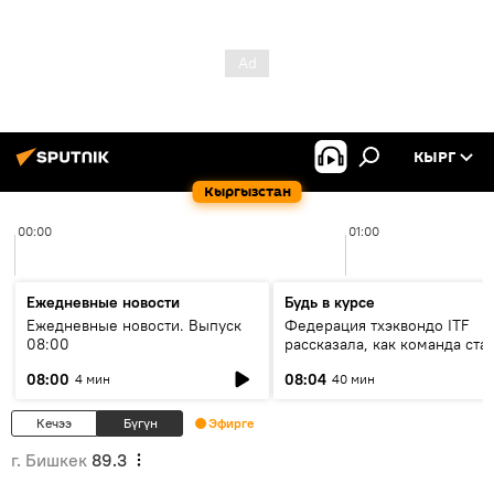
КЫРГ
Кыргызстан
00:00
01:00
Ежедневные новости
Будь в курсе
Ежедневные новости. Выпуск
Федерация тхэквондо ITF
08:00
рассказала, как команда ста
жертвой мошенников
08:00
08:04
4 мин
40 мин
Кечээ
Бүгүн
Эфирге
г. Бишкек
89.3