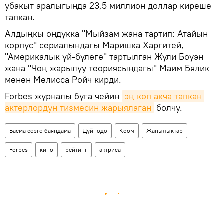
убакыт аралыгында 23,5 миллион доллар киреше
тапкан.
Алдыңкы ондукка "Мыйзам жана тартип: Атайын
корпус" сериалындагы Маришка Харгитей,
"Америкалык үй-бүлөгө" тартылган Жули Боуэн
жана "Чоң жарылуу теориясындагы" Маим Бялик
менен Мелисса Ройч кирди.
Forbes журналы буга чейин
эң көп акча тапкан 
актерлордун тизмесин жарыялаган
болчу.
Басма сөзгө баяндама
Дүйнөдө
Коом
Жаңылыктар
Forbes
кино
рейтинг
актриса