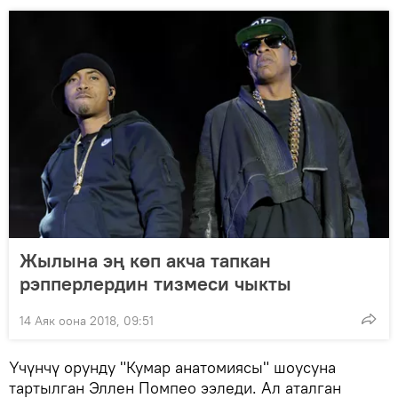
Жылына эң көп акча тапкан
рэпперлердин тизмеси чыкты
14 Аяк оона 2018, 09:51
Үчүнчү орунду "Кумар анатомиясы" шоусуна
тартылган Эллен Помпео ээледи. Ал аталган