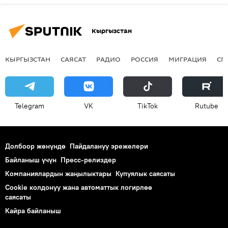
Кыргызстан
КЫРГЫЗСТАН
САЯСАТ
РАДИО
РОССИЯ
МИГРАЦИЯ
СП
Telegram
VK
ТikТоk
Rutube
Долбоор жөнүндө
Пайдалануу эрежелери
Байланыш үчүн
Пресс-релиздер
Компаниялардын жаңылыктары
Купуялык саясаты
Cookie колдонуу жана автоматтык логирлөө
саясаты
Кайра байланыш