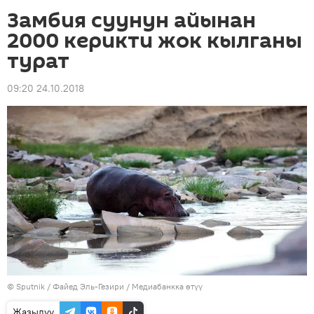
Замбия суунун айынан
2000 керикти жок кылганы
турат
09:20 24.10.2018
©
Sputnik
/ Файед Эль-Гезири
/
Медиабанкка өтүү
Жазылуу