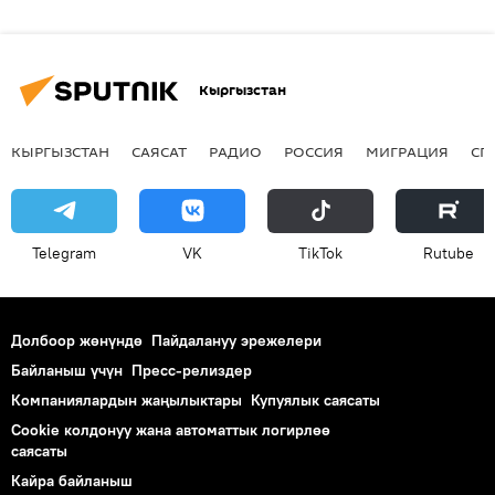
Кыргызстан
КЫРГЫЗСТАН
САЯСАТ
РАДИО
РОССИЯ
МИГРАЦИЯ
СП
Telegram
VK
ТikТоk
Rutube
Долбоор жөнүндө
Пайдалануу эрежелери
Байланыш үчүн
Пресс-релиздер
Компаниялардын жаңылыктары
Купуялык саясаты
Cookie колдонуу жана автоматтык логирлөө
саясаты
Кайра байланыш