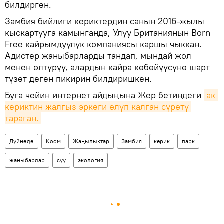
билдирген.
Замбия бийлиги кериктердин санын 2016-жылы
кыскартууга камынганда, Улуу Британиянын Born
Free кайрымдуулук компаниясы каршы чыккан.
Адистер жаныбарларды тандап, мындай жол
менен өлтүрүү, алардын кайра көбөйүүсүнө шарт
түзөт деген пикирин билдиришкен.
Буга чейин интернет айдыңына Жер бетиндеги
ак 
кериктин жалгыз эркеги өлүп калган сүрөтү 
тараган.
Дүйнөдө
Коом
Жаңылыктар
Замбия
керик
парк
жаныбарлар
суу
экология