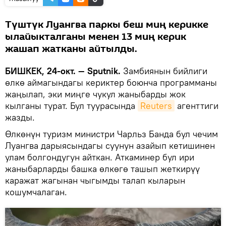
Түштүк Луангва паркы беш миң керикке
ылайыкталганы менен 13 миң керик
жашап жатканы айтылды.
БИШКЕК, 24-окт. — Sputnik.
Замбиянын бийлиги
өлкө аймагындагы кериктер боюнча программаны
жаңылап, эки миңге чукул жаныбарды жок
кылганы турат. Бул туурасында
Reuters
агенттиги
жазды.
Өлкөнүн туризм министри Чарльз Банда бул чечим
Луангва дарыясындагы суунун азайып кетишинен
улам болгондугун айткан. Аткаминер бул ири
жаныбарларды башка өлкөгө ташып жеткирүү
каражат жагынан чыгымды талап кыларын
кошумчалаган.