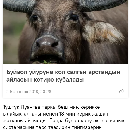
Буйвол үйүрүнө кол салган арстандын
айласын кетире кубалады
2 Баш оона 2018, 20:26
Түштүк Луангва паркы беш миң керикке
ылайыкталганы менен 13 миң керик жашап
жатканы айтылды. Банда бул өлкөнү экологиялык
системасына терс таасирин тийгизээрин