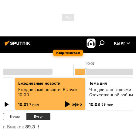
КЫРГ
Кыргызстан
10:07
Ежедневные новости
Тема дня
Ежедневные новости. Выпуск
Что двигало героями В
10:00
Отечественной войны:
вспоминая Чолпонбая
эфир
10:01
10:08
7 мин
39 мин
алат?
Тулебердиева
Кечээ
Бүгүн
г. Бишкек
89.3