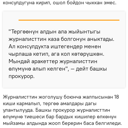
консулдугуна кирип, ошол бойдон чыккан эмес.
"Тергөөнүн алдын ала жыйынтыгы
журналисттин каза болгонун аныктады.
Ал консулдукта иштегендер менен
чырлаша кетип, ага кол көтөрүшкөн.
Мындай аракеттер журналисттин
өлүмүнө алып келген", — дейт башкы
прокурор.
Журналисттин жоголушу боюнча жалпысынан 18
киши кармалып, тергөө амалдары дагы
улантылууда. Башкы прокурор журналисттин
өлүмүнө тиешеси бар бардык кишилер өлкөнүн
мыйзамы алдында жооп берерин баса белгиледи.