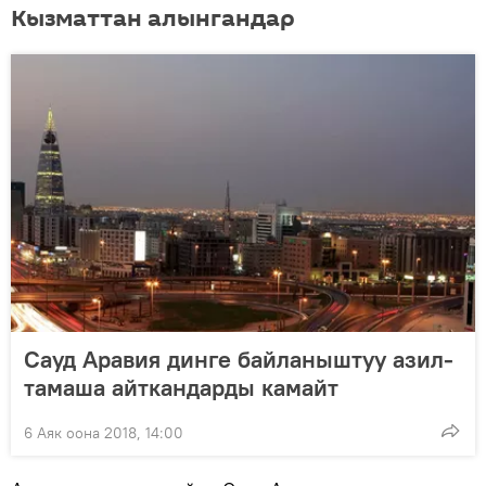
Кызматтан алынгандар
Сауд Аравия динге байланыштуу азил-
тамаша айткандарды камайт
6 Аяк оона 2018, 14:00