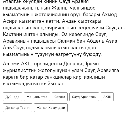
Аталган окуядан кийин Сауд Аравия
падышачылыгынын Жалпы чалгындоо
кызматынын жетекчисинин орун басары Ахмед
Асири кызматтан кетти. Андан сырткары,
падышанын канцеляриясынын кеңешчиси Сауд ал-
Кахтани иштен алынды. Өз кезегинде Сауд
Аравиянын падышасы Салман бен Абдель Азиз
Аль Сауд падышачылыктын чалгындоо
кызматынын түзүмүн өзгрөтүүнү буюрду.
Ал эми АКШ президенти Дональд Трамп
журналисттин жоголушунан улам Сауд Аравияга
карата бир катар санкциялар киргизилиши
ыктымалдыгын кыйыткан.
Дүйнөдө
Жаңылыктар
Саясат
Сауд Аравиясы
АКШ
Дональд Трамп
Жамал Хашукджи