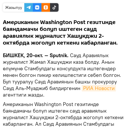
Жазылуу
Американын Washington Post гезитинде
баяндамачы болуп иштеген сауд
аравиялык журналист Хашукджи 2-
октябрда жоголуп кеткени кабарланган.
БИШКЕК, 20-окт. — Sputnik.
Сауд Аравиялык
журналист Жамал Хашукджи каза болду. Анын
өлүмүнө Стамбулдагы консулдукта иштегендер
менен болгон пикир келишпестиги себеп болгон.
Бул тууралуу Сауд Аравиянын башкы прокурору
Сауд Аль-Муаджиб билдиргенин
РИА Новости
агенттиги жазды.
Американын Washington Post гезитинде
баяндамачы болуп иштеген сауд аравиялык
журналист Хашукджи 2-октябрда жоголуп кеткени
кабарланган. Ал Сауд Аравиянын Стамбулдагы