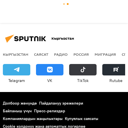
Кыргызстан
КЫРГЫЗСТАН
САЯСАТ
РАДИО
РОССИЯ
МИГРАЦИЯ
СП
Telegram
VK
ТikТоk
Rutube
Долбоор жөнүндө
Пайдалануу эрежелери
Байланыш үчүн
Пресс-релиздер
Компаниялардын жаңылыктары
Купуялык саясаты
Cookie колдонуу жана автоматтык логирлөө