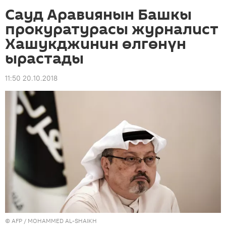
Сауд Аравиянын Башкы
прокуратурасы журналист
Хашукджинин өлгөнүн
ырастады
11:50 20.10.2018
©
AFP
/ MOHAMMED AL-SHAIKH