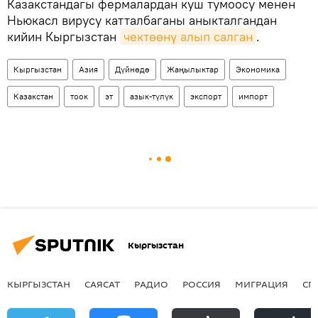
Казакстандагы фермалардан куш тумоосу менен
Ньюкасл вирусу катталбаганы аныкталгандан
кийин Кыргызстан
чектөөнү алып салган
.
Кыргызстан
Азия
Дүйнөдө
Жаңылыктар
Экономика
Казакстан
тоок
эт
азык-түлүк
экспорт
импорт
Кыргызстан
КЫРГЫЗСТАН
САЯСАТ
РАДИО
РОССИЯ
МИГРАЦИЯ
СП