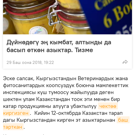
Дүйнөдөгү эң кымбат, алтынды да
басып өткөн азыктар. Тизме
29 Баш оона 2018, 19:22
Эске салсак, Кыргызстандын Ветеринардык жана
фитосанитардык коопсуздук боюнча мамлекеттик
инспекциясы куш тумоосу жайылууда деген
шектен улам Казакстандан тоок эти менен бир
катар продукцияны алууга убактылуу
чектөө 
киргизген
. Кийин 12-октябрда Казакстан тарап
дагы Кыргызстандан кирген эт азыктарынан
баш 
тарткан
.