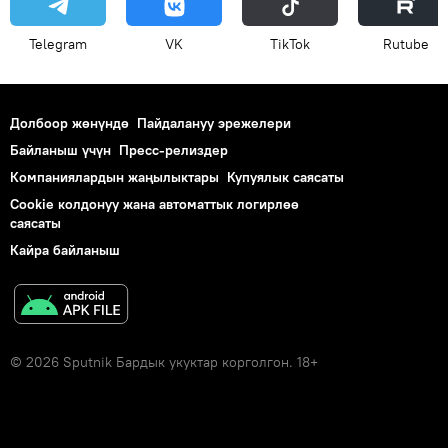
Telegram
VK
ТikТоk
Rutube
Долбоор жөнүндө
Пайдалануу эрежелери
Байланыш үчүн
Пресс-релиздер
Компаниялардын жаңылыктары
Купуялык саясаты
Cookie колдонуу жана автоматтык логирлөө
саясаты
Кайра байланыш
© 2026 Sputnik Бардык укуктар корголгон. 18+