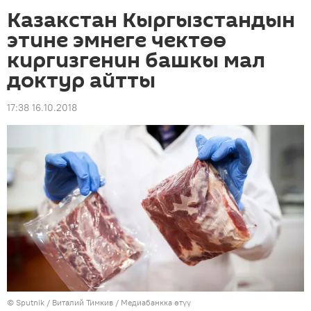
Казакстан Кыргызстандын
этине эмнеге чектөө
киргизгенин башкы мал
доктур айтты
17:38 16.10.2018
©
Sputnik
/ Виталий Тимкив
/
Медиабанкка өтүү