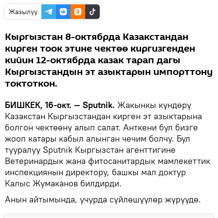
Жазылуу
Кыргызстан 8-октябрда Казакстандан
кирген тоок этине чектөө киргизгенден
кийин 12-октябрда казак тарап дагы
Кыргызстандын эт азыктарын импорттону
токтоткон.
БИШКЕК, 16-окт. — Sputnik.
Жакынкы күндөрү
Казакстан Кыргызстандан кирген эт азыктарына
болгон чектөөнү алып салат. Анткени бул бизге
жооп катары кабыл алынган чечим болчу. Бул
тууралуу Sputnik Кыргызстан агенттигине
Ветеринардык жана фитосанитардык мамлекеттик
инспекциянын директору, башкы мал доктур
Калыс Жумаканов билдирди.
Анын айтымында, учурда сүйлөшүүлөр жүрүүдө.