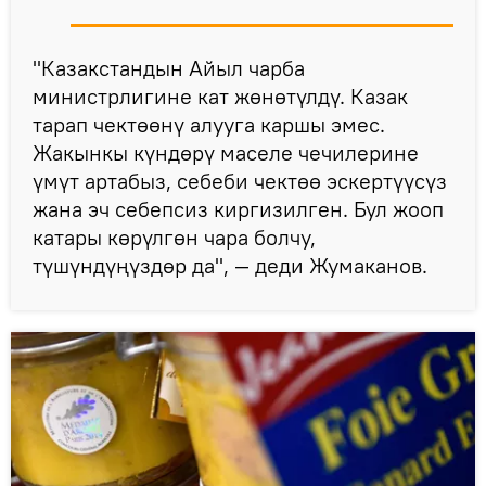
"Казакстандын Айыл чарба
министрлигине кат жөнөтүлдү. Казак
тарап чектөөнү алууга каршы эмес.
Жакынкы күндөрү маселе чечилерине
үмүт артабыз, себеби чектөө эскертүүсүз
жана эч себепсиз киргизилген. Бул жооп
катары көрүлгөн чара болчу,
түшүндүңүздөр да", — деди Жумаканов.