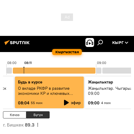
КЫРГ
Кыргызстан
08:00
08:11
09:00
Будь в курсе
Жаңылыктар
уск
О вкладе РКФР в развитие
Жаңылыктар. Чыгары
экономики КР и ключевых
09:00
секторах до 2030 года
эфир
08:04
09:00
55 мин
4 мин
Кечээ
Бүгүн
г. Бишкек
89.3