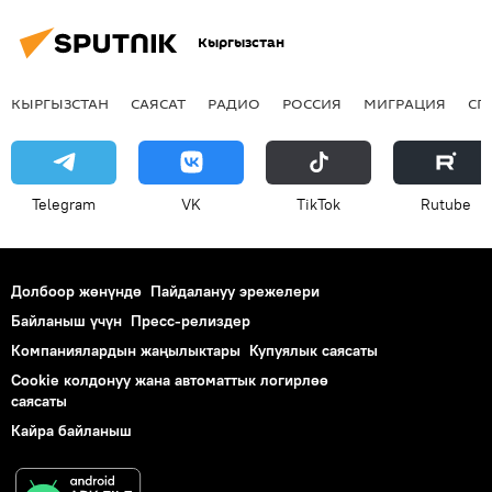
Кыргызстан
КЫРГЫЗСТАН
САЯСАТ
РАДИО
РОССИЯ
МИГРАЦИЯ
СП
Telegram
VK
ТikТоk
Rutube
Долбоор жөнүндө
Пайдалануу эрежелери
Байланыш үчүн
Пресс-релиздер
Компаниялардын жаңылыктары
Купуялык саясаты
Cookie колдонуу жана автоматтык логирлөө
саясаты
Кайра байланыш