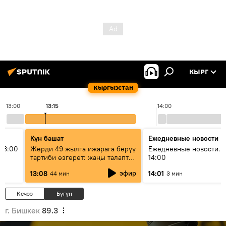
КЫРГ
Кыргызстан
13:00
13:15
14:00
Күн башат
Ежедневные новости
13:00
Жерди 49 жылга ижарага берүү
Ежедневные новости. 
тартиби өзгөрөт: жаңы талаптар
14:00
эмнени көздөйт?
эфир
13:08
14:01
44 мин
3 мин
Кечээ
Бүгүн
г. Бишкек
89.3