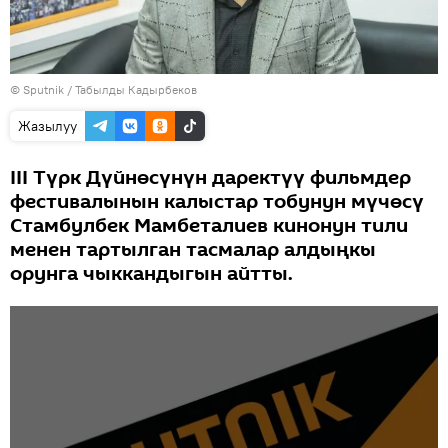
©
Sputnik / Табылды Кадырбеков
Жазылуу
III Түрк Дүйнөсүнүн даректүү фильмдер
фестивалынын калыстар тобунун мүчөсү
Стамбулбек Мамбеталиев кинонун тили
менен тартылган тасмалар алдыңкы
орунга чыккандыгын айтты.