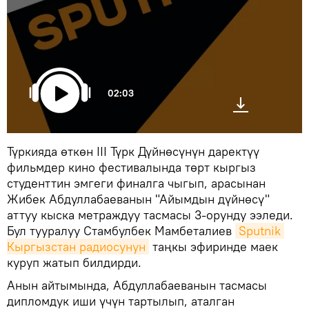
02:03
Түркияда өткөн III Түрк Дүйнөсүнүн даректүү
фильмдер кино фестивалында төрт кыргыз
студенттин эмгеги финалга чыгып, арасынан
Жибек Абдуллабаеванын "Айымдын дүйнөсү"
аттуу кыска метраждуу тасмасы 3-орунду ээледи.
Бул тууралуу Стамбулбек Мамбеталиев
Sputnik 
Кыргызстан радиосунун
таңкы эфиринде маек
куруп жатып билдирди.
Анын айтымында, Абдуллабаеванын тасмасы
дипломдук иши үчүн тартылып, аталган