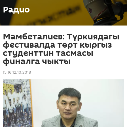
Радио
Мамбеталиев: Түркиядагы
фестивалда төрт кыргыз
студенттин тасмасы
финалга чыкты
15:16 12.10.2018