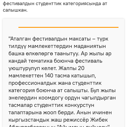
фестивалдын студенттик категориясында ат
салышкан.
"Аталган фестивалдын максаты – түрк
тилдүү мамлекеттердин маданиятын
башка өлкөлөргө таанытуу. Ар жылы ар
кандай тематика боюнча фестиваль
уюштурулуп келет. Жалпы 20
мамлекеттен 140 тасма катышып,
профессионалдык жана студенттик
категория боюнча ат салышты. Бул жылы
энелердин коомдогу ордун чагылдырган
тасмалар студенттик конкурстун
талаптарына жооп берди. Анын ичинен
кыргызстандык жаш режиссёр Жибек
Абдуллабаеванын "Айымдын дүйнөсү"