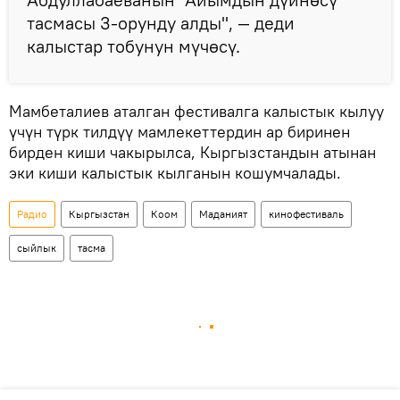
тасмасы 3-орунду алды", — деди
калыстар тобунун мүчөсү.
Мамбеталиев аталган фестивалга калыстык кылуу
үчүн түрк тилдүү мамлекеттердин ар биринен
бирден киши чакырылса, Кыргызстандын атынан
эки киши калыстык кылганын кошумчалады.
Радио
Кыргызстан
Коом
Маданият
кинофестиваль
сыйлык
тасма