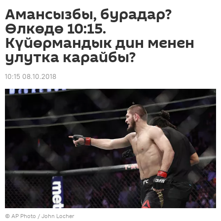
Амансызбы, бурадар?
Өлкөдө 10:15.
Күйөрмандык дин менен
улутка карайбы?
10:15 08.10.2018
©
AP Photo
/ John Locher