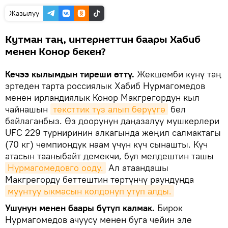
Жазылуу
Кутман таң, интернеттин баары Хабиб
менен Конор бекен?
Кечээ кылымдын тиреши өттү.
Жекшемби күнү таң
эртеден тарта россиялык Хабиб Нурмагомедов
менен ирландиялык Конор Макгрегордун кыл
чайнашын
тексттик түз алып берүүгө
бел
байлаганбыз. Өз доорунун даңазалуу мушкерлери
UFC 229 турниринин алкагында жеңил салмактагы
(70 кг) чемпиондук наам үчүн күч сынашты. Күч
атасын тааныбайт демекчи, бул мелдештин ташы
Нурмагомедовго ооду.
Ал атаандашы
Макгрегорду беттештин төртүнчү раундунда
муунтуу ыкмасын колдонуп утуп алды.
Ушунун менен баары бүтүп калмак.
Бирок
Нурмагомедов ачуусу менен буга чейин эле