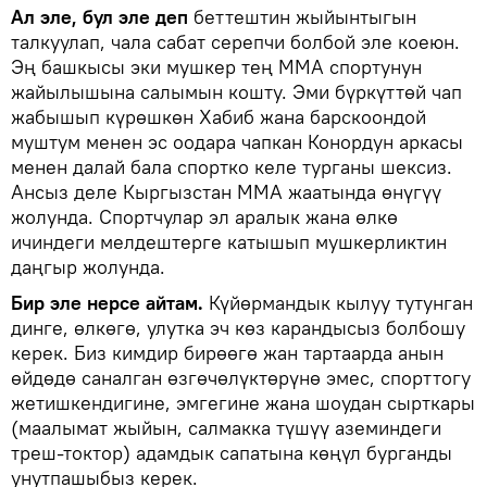
Ал эле, бул эле деп
беттештин жыйынтыгын
талкуулап, чала сабат серепчи болбой эле коеюн.
Эң башкысы эки мушкер тең ММА спортунун
жайылышына салымын кошту. Эми бүркүттөй чап
жабышып күрөшкөн Хабиб жана барскоондой
муштум менен эс оодара чапкан Конордун аркасы
менен далай бала спортко келе турганы шексиз.
Ансыз деле Кыргызстан ММА жаатында өнүгүү
жолунда. Спортчулар эл аралык жана өлкө
ичиндеги мелдештерге катышып мушкерликтин
даңгыр жолунда.
Бир эле нерсе айтам.
Күйөрмандык кылуу тутунган
динге, өлкөгө, улутка эч көз карандысыз болбошу
керек. Биз кимдир бирөөгө жан тартаарда анын
өйдөдө саналган өзгөчөлүктөрүнө эмес, спорттогу
жетишкендигине, эмгегине жана шоудан сырткары
(маалымат жыйын, салмакка түшүү аземиндеги
треш-токтор) адамдык сапатына көңүл бурганды
унутпашыбыз керек.