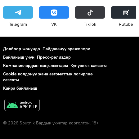
Telegram
VK
ТikТоk
Rutube
Долбоор жөнүндө
Пайдалануу эрежелери
Байланыш үчүн
Пресс-релиздер
Компаниялардын жаңылыктары
Купуялык саясаты
Cookie колдонуу жана автоматтык логирлөө
саясаты
Кайра байланыш
© 2026 Sputnik Бардык укуктар корголгон. 18+