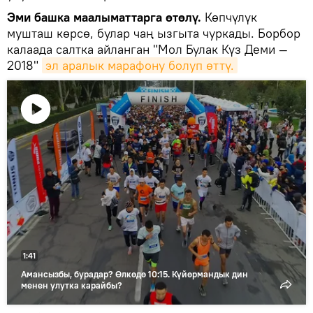
Эми башка маалыматтарга өтөлү.
Көпчүлүк
мушташ көрсө, булар чаң ызгыта чуркады. Борбор
калаада салтка айланган "Мол Булак Күз Деми —
2018"
эл аралык марафону болуп өттү.
Видеону
көрсөтүү
1:41
Амансызбы, бурадар? Өлкөдө 10:15. Күйөрмандык дин
менен улутка карайбы?