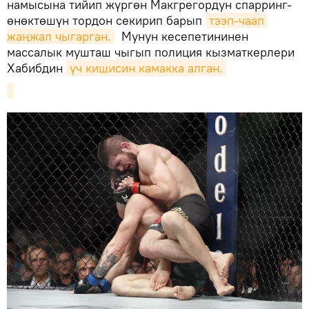
намысына тийип жүргөн Макгрегордун спарринг-
өнөктөшүн тордон секирип барып
тээп-чаап 
жаңжал чыгарган.
Мунун кесепетининен
массалык мушташ чыгып полиция кызматкерлери
Хабибдин
үч кишисин камакка алган.