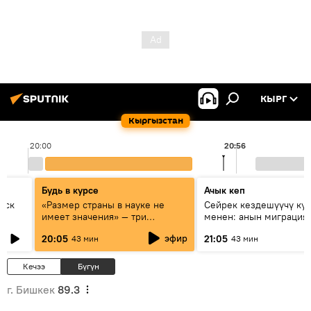
КЫРГ
Кыргызстан
20:00
20:56
Будь в курсе
Ачык кеп
уск
«Размер страны в науке не
Сейрек кездешүүчү ку
имеет значения» — три
менен: анын миграция
эксперта о сотрудничестве
жолу эмнеден кабар б
эфир
20:05
21:05
43 мин
43 мин
России и Кыргызстана в
образовании и исследованиях
Кечээ
Бүгүн
г. Бишкек
89.3