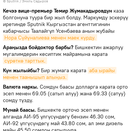
©
Sputnik / Эмиль Садыров
Кечээ вице-премьер Темир Жумакадыровдун
каза
болгонуна туура бир жыл болду. Маркумду эскерүү
иретинде Sputnik Кыргызстан агенттигинин
кабарчысы Таалайгүл Усенбаева анын жубайы
Нора Сүйүналиева менен маек курду.
Араңызда бойдоктор барбы?
Бишкектин ажарлуу
мугалимдерин кесиптик майрамына карата
сүрөткө тарттык.
Күн жылыйбы?
Бир жумага карата
аба ырайы 
менен таанышып алыңыз.
Валюта наркы.
Сомдун баасы долларга карата орто
эсеп менен 69.05 (сатып алуу) жана 69.33 (сатуу)
сомду түздү.
Мунай баасы.
Бишкекте орточо эсеп менен
алганда АИ-95 үлгүсүндөгү бензин 46.30 сом,
АИ-92 үлгүсүндөгү май 43.80 сом, ал эми дизель
майы 45.50 сомдон сатылууда.