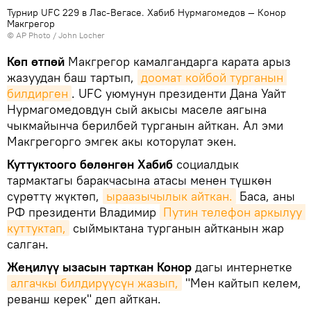
Турнир UFC 229 в Лас-Вегасе. Хабиб Нурмагомедов — Конор
Макгрегор
©
AP Photo
/ John Locher
Көп өтпөй
Макгрегор камалгандарга карата арыз
жазуудан баш тартып,
доомат койбой турганын 
билдирген
. UFC уюмунун президенти Дана Уайт
Нурмагомедовдун сый акысы маселе аягына
чыкмайынча берилбей турганын айткан. Ал эми
Макгрегорго эмгек акы которулат экен.
Куттуктоого бөлөнгөн Хабиб
социалдык
тармактагы баракчасына атасы менен түшкөн
сүрөттү жүктөп,
ыраазычылык айткан.
Баса, аны
РФ президенти Владимир
Путин телефон аркылуу 
куттуктап,
сыймыктана турганын айтканын жар
салган.
Жеңилүү ызасын тарткан Конор
дагы интернетке
алгачкы билдирүүсүн жазып,
"Мен кайтып келем,
реванш керек" деп айткан.