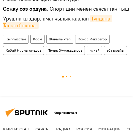
Соңку сөз ордуна.
Спорт дин менен саясаттан тыш
Урушпаңыздар, аманчылык каалап
Гүлдана 
Талантбекова.
Кыргызстан
Коом
Жаңылыктар
Конор Макгрегор
Хабиб Нурмагомедов
Темир Жумакадыров
мунай
аба ырайы
Кыргызстан
КЫРГЫЗСТАН
САЯСАТ
РАДИО
РОССИЯ
МИГРАЦИЯ
СП