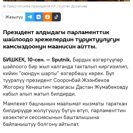
©
Пресс-служба президента КР / Султан Досалиев
Жазылуу
Президент алдыдагы парламенттик
шайлоодо эрежелердин туруктуулугун
камсыздоонун маанисин айтты.
БИШКЕК, 10-сен. — Sputnik.
Бардык өзгөртүүлөр
шайлоого бир жыл калганда такталып киргизилип,
кийин "оюндун шарты" өзгөрбөшү керек. Бул
тууралуу президент Сооронбай Жээнбеков
Жогорку Кеңештин төрагасы Дастан Жумабековду
кабыл алып жатып билдирди.
Мамлекет башчынын маалымат кызматы тараткан
билдирүүдө жолугушуу бүгүн өтүп, парламенттин
кезектеги сессиясынын башталышына
байланыштуу болгону айтылат.