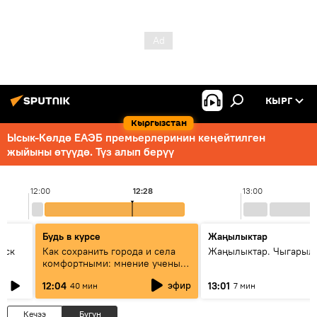
КЫРГ
Кыргызстан
Ысык-Көлдө ЕАЭБ премьерлеринин кеңейтилген
жыйыны өтүүдө. Түз алып берүү
12:00
12:28
13:00
Будь в курсе
Жаңылыктар
уск
Как сохранить города и села
Жаңылыктар. Чыгарыл
комфортными: мнение ученых
Евразии
эфир
12:04
13:01
40 мин
7 мин
Кечээ
Бүгүн