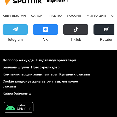
Кыргызстан
КЫРГЫЗСТАН
САЯСАТ
РАДИО
РОССИЯ
МИГРАЦИЯ
СП
Telegram
VK
ТikТоk
Rutube
Долбоор жөнүндө
Пайдалануу эрежелери
Байланыш үчүн
Пресс-релиздер
Компаниялардын жаңылыктары
Купуялык саясаты
Cookie колдонуу жана автоматтык логирлөө
саясаты
Кайра байланыш