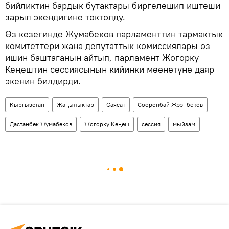
бийликтин бардык бутактары биргелешип иштеши
зарыл экендигине токтолду.
Өз кезегинде Жумабеков парламенттин тармактык
комитеттери жана депутаттык комиссиялары өз
ишин баштаганын айтып, парламент Жогорку
Кеңештин сессиясынын кийинки мөөнөтүнө даяр
экенин билдирди.
Кыргызстан
Жаңылыктар
Саясат
Сооронбай Жээнбеков
Дастанбек Жумабеков
Жогорку Кеңеш
сессия
мыйзам