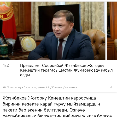
1
/2
Президент Сооронбай Жээнбеков Жогорку
Кеңештин төрагасы Дастан Жумабековду кабыл
алды
©
Пресс-служба президента КР / Султан Досалиев
Жээнбеков Жогорку Кеңештин кароосунда
биринчи кезекте карай турчу мыйзамдардын
пакети бар экенин белгиледи. Өзгөчө
республикалык бюджеттин кийинки жылга болгон