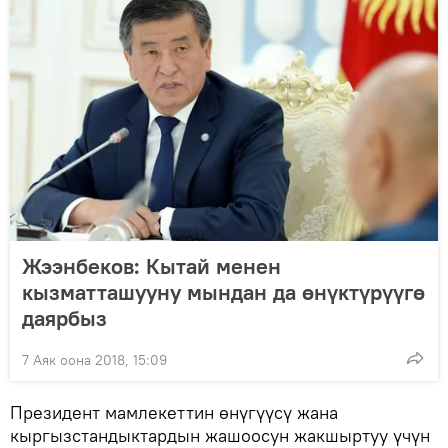
Жээнбеков: Кытай менен
кызматташууну мындан да өнүктүрүүгө
даярбыз
7 Аяк оона 2018, 15:09
Президент мамлекеттин өнүгүүсү жана
кыргызстандыктардын жашоосун жакшыртуу үчүн