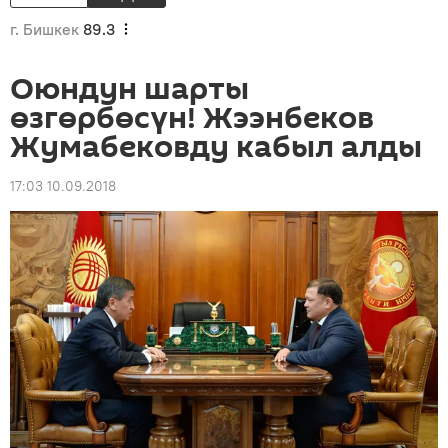
г. Бишкек
89.3
Оюндун шарты
өзгөрбөсүн! Жээнбеков
Жумабековду кабыл алды
17:03 10.09.2018