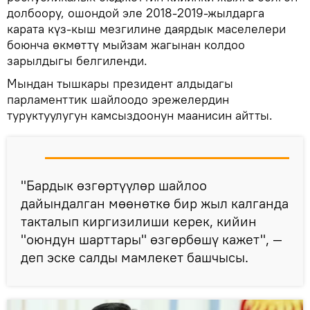
долбоору, ошондой эле 2018-2019-жылдарга
карата күз-кыш мезгилине даярдык маселелери
боюнча өкмөттү мыйзам жагынан колдоо
зарылдыгы белгиленди.
Мындан тышкары президент алдыдагы
парламенттик шайлоодо эрежелердин
туруктуулугун камсыздоонун маанисин айтты.
"Бардык өзгөртүүлөр шайлоо
дайындалган мөөнөткө бир жыл калганда
такталып киргизилиши керек, кийин
"оюндун шарттары" өзгөрбөшү кажет", —
деп эске салды мамлекет башчысы.