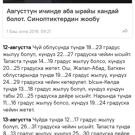
Августтун ичинде аба ырайы кандай
болот. Синоптиктердин жообу
1 Баш оона 2018, 09:21
12-августта
Чүй облусунда түндө 18…23 градус
жылуу болуп, күндүз 22…27 градуска чейин ысыйт.
Таласта түндө 14…19 градус жылуу болсо, күндүз
20…25 градуска жетет. Ош, Жалал-Абад, Баткен
облустарында түндө 19…24 градус жылуу, күндүз
24…29 градуска чейин көтөрүлөт. Ысык-Көлдө
түндө 13…18 градус жылуу болуп, күндүз күндүн
табы 20…25 градуска дейре ысыйт. Нарында түндө
11…16 градус жылуу болсо, күндүз 19…24 градуска
чейин жетет.
13-августта
Чүйдө түндө 12…17 градус жылуу
болуп, 26…31 градуска чейин ысыйт. Таласта түндө
8…13 градус жылуу, күндүз 25…30 градуска дейре