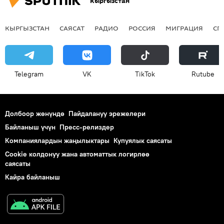
Кыргызстан
КЫРГЫЗСТАН
САЯСАТ
РАДИО
РОССИЯ
МИГРАЦИЯ
СП
Telegram
VK
ТikТоk
Rutube
Долбоор жөнүндө
Пайдалануу эрежелери
Байланыш үчүн
Пресс-релиздер
Компаниялардын жаңылыктары
Купуялык саясаты
Cookie колдонуу жана автоматтык логирлөө
саясаты
Кайра байланыш