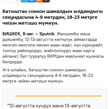
Батыштан соккон шамалдын ылдамдыгы
секундасына 4-9 метрден, 18-23 метрге
чейин жетиши мүмкүн.
БИШКЕК, 9-авг. — Sputnik.
Жекшемби жана
дүйшөмбү, 12-13-августта көпчүлүк аймактарда
мезгил-мезгили менен жаан жаап, күн күркүрөйт,
тоолуу райондордо, жайлоолордо жаан карга
айланат. Бул тууралуу ӨКМдин маалымат кызматы
билдирди.
Ага ылайык, батыштан соккон шамалдын
ылдамдыгы секундасына 4-9 метрден, 18-23
метрге чейин жетиши мүмкүн.
"12-августта күндүз жана 13-августта