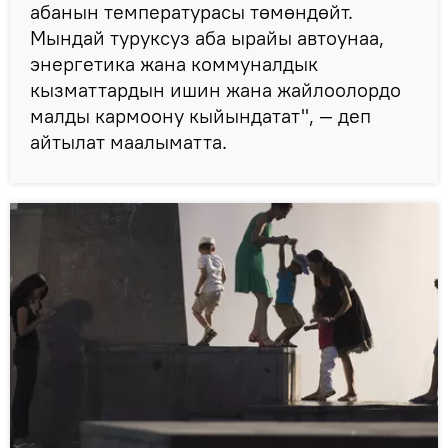
абанын температурасы төмөндөйт.
Мындай туруксуз аба ырайы автоунаа,
энергетика жана коммуналдык
кызматтардын ишин жана жайлоолордо
малды кармоону кыйындатат", — деп
айтылат маалыматта.