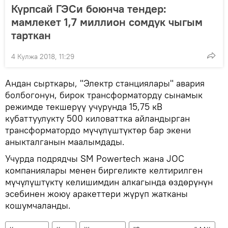
Күрпсай ГЭСи боюнча тендер:
мамлекет 1,7 миллион сомдук чыгым
тарткан
4 Кулжа 2018, 11:29
Андан сырткары, "Электр станциялары" авария
болбогонун, бирок трансформаторду сынамык
режимде текшерүү учурунда 15,75 кВ
кубаттуулукту 500 киловаттка айландырган
трансформатордо мүчүлүштүктөр бар экени
аныкталганын маалымдады.
Учурда подрядчы SM Powertech жана JOC
компаниялары менен биргеликте келтирилген
мүчүлүштүктү келишимдин алкагында өздөрүнүн
эсебинен жоюу аракеттери жүрүп жатканы
кошумчаланды.