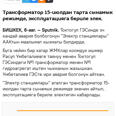
Трансформатор 15-июлдан тарта сынамык
режимде, эксплуатацияга бериле элек.
БИШКЕК, 6-авг. — Sputnik.
Токтогул ГЭСинде эч
кандай авария болбогонун "Электр станциялары"
ААКтын маалымат кызматы билдирди.
Буга чейин бир катар ЖМКлар коомдук ишмер
Расул Умбеталиевге таянуу менен Токтогул
ГЭСиндеги №1 трансформатор менен №1
гидроагрегат иштен чыкканын жазышкан.
Умбеталиев ГЭСте ири авария болгонун айткан.
"Электр станциялары" аталган трансформатор 15-
июлдан тарта сынамык режимде экенин айтып,
эксплуатацияга бериле электигин кабарлады.