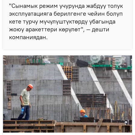
"Сынамык режим учурунда жабдуу толук
эксплуатацияга берилгенге чейин болуп
кете турчу мүчүлүштүктөрдү убагында
жоюу аракеттери көрүлөт", — дешти
компаниядан.