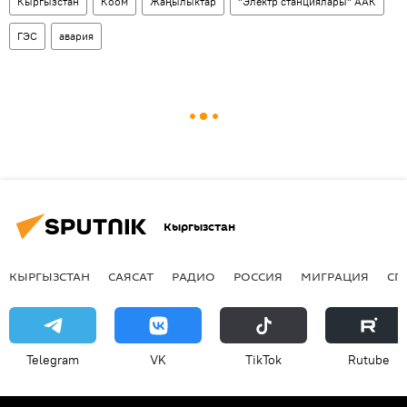
Кыргызстан
Коом
Жаңылыктар
"Электр станциялары" ААК
ГЭС
авария
Кыргызстан
КЫРГЫЗСТАН
САЯСАТ
РАДИО
РОССИЯ
МИГРАЦИЯ
СП
Telegram
VK
ТikТоk
Rutube