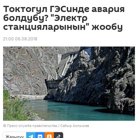
Токтогул ГЭСинде авария
болдубу? "Электр
станцияларынын" жообу
21:00 06.08.2018
©
Пресс-служба правительства / Сабыр Аильчиев
Жазылуу