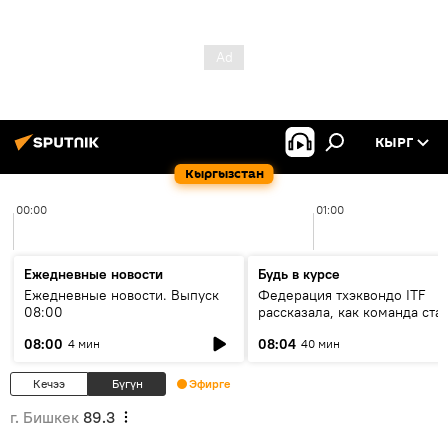
КЫРГ
Кыргызстан
00:00
01:00
Ежедневные новости
Будь в курсе
Ежедневные новости. Выпуск
Федерация тхэквондо ITF
08:00
рассказала, как команда ста
жертвой мошенников
08:00
08:04
4 мин
40 мин
Кечээ
Бүгүн
Эфирге
г. Бишкек
89.3