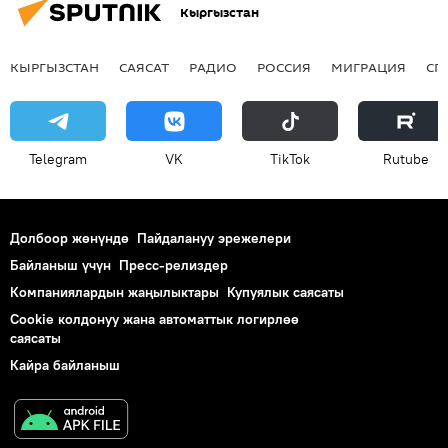
Кыргызстан
КЫРГЫЗСТАН
САЯСАТ
РАДИО
РОССИЯ
МИГРАЦИЯ
СП
Telegram
VK
ТikТоk
Rutube
Долбоор жөнүндө
Пайдалануу эрежелери
Байланыш үчүн
Пресс-релиздер
Компаниялардын жаңылыктары
Купуялык саясаты
Cookie колдонуу жана автоматтык логирлөө
саясаты
Кайра байланыш