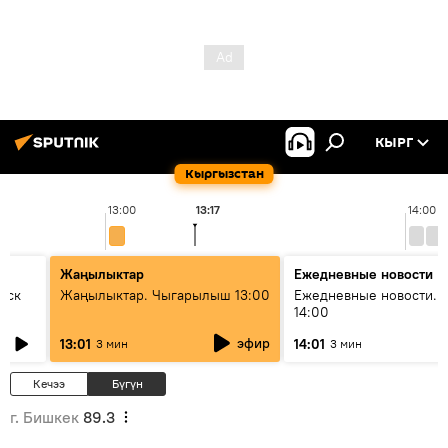
КЫРГ
Кыргызстан
13:00
13:17
14:00
Жаңылыктар
Ежедневные новости
уск
Жаңылыктар. Чыгарылыш 13:00
Ежедневные новости. 
14:00
эфир
13:01
14:01
3 мин
3 мин
Кечээ
Бүгүн
г. Бишкек
89.3