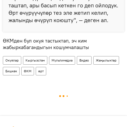
таштап, ары басып кеткен го деп ойлодук.
Өрт өчүрүүчүлөр тез эле жетип келип,
жалынды өчүрүп коюшту", — деген ал.
ӨКМден бул окуя тастыктап, эч ким
жабыркабагандыгын кошумчалашты
Окуялар
Кыргызстан
Мультимедиа
Видео
Жаңылыктар
Бишкек
ӨКМ
өрт