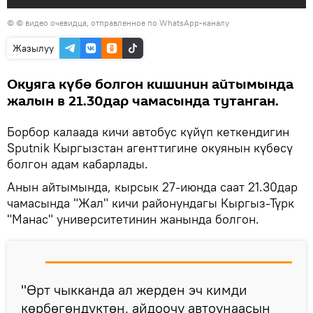
© © видео очевидца, отправленное по WhatsApp-каналу
Жазылуу
Окуяга күбө болгон кишинин айтымында
жалын в 21.30дар чамасында тутанган.
Борбор калаада кичи автобус күйүп кеткендигин
Sputnik Кыргызстан агенттигине окуянын күбөсү
болгон адам кабарлады.
Анын айтымында, кырсык 27-июнда саат 21.30дар
чамасында "Жал" кичи районундагы Кыргыз-Түрк
"Манас" университетинин жанында болгон.
"Өрт чыкканда ал жерден эч кимди
көрбөгөндүктөн, айдоочу автоунаасын