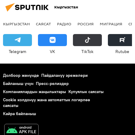
Кыргызстан
КЫРГЫЗСТАН
САЯСАТ
РАДИО
РОССИЯ
МИГРАЦИЯ
СП
Telegram
VK
ТikТоk
Rutube
Долбоор жөнүндө
Пайдалануу эрежелери
Байланыш үчүн
Пресс-релиздер
Компаниялардын жаңылыктары
Купуялык саясаты
Cookie колдонуу жана автоматтык логирлөө
саясаты
Кайра байланыш