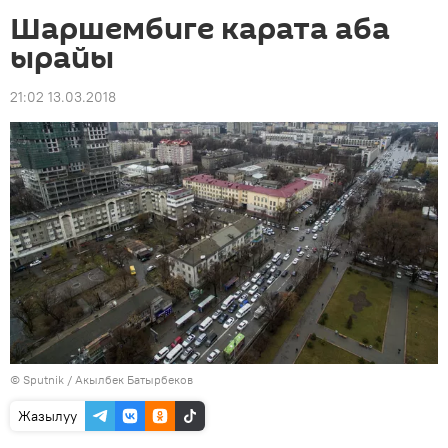
Шаршембиге карата аба
ырайы
21:02 13.03.2018
©
Sputnik / Акылбек Батырбеков
Жазылуу