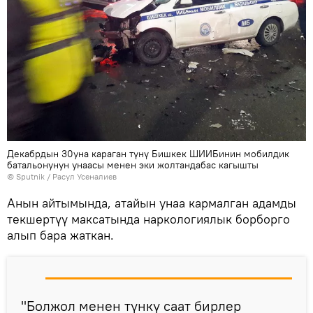
Декабрдын 30уна караган түнү Бишкек ШИИБинин мобилдик
батальонунун унаасы менен эки жолтандабас кагышты
©
Sputnik
/ Расул Усеналиев
Анын айтымында, атайын унаа кармалган адамды
текшертүү максатында наркологиялык борборго
алып бара жаткан.
"Болжол менен түнкү саат бирлер