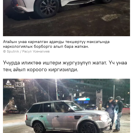
Атайын унаа кармалган адамды текшертүү максатында
наркологиялык борборго алып бара жаткан.
©
Sputnik
/ Расул Усеналиев
Учурда иликтөө иштери жүргүзүлүп жатат. Үч унаа
тең айып короого киргизилди.