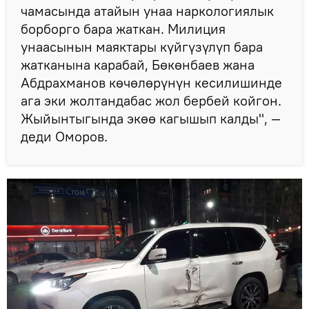
чамасында атайын унаа наркологиялык
борборго бара жаткан. Милиция
унаасынын маяктары күйгүзүлүп бара
жатканына карабай, Бөкөнбаев жана
Абдрахманов көчөлөрүнүн кесилишинде
ага эки жолтандабас жол бербей койгон.
Жыйынтыгында экөө кагышып калды", —
деди Оморов.