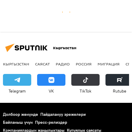
Кыргызстан
КЫРГЫЗСТАН
САЯСАТ
РАДИО
РОССИЯ
МИГРАЦИЯ
СП
Telegram
VK
ТikТоk
Rutube
Долбоор жөнүндө
Пайдалануу эрежелери
Байланыш үчүн
Пресс-релиздер
Компаниялардын жаңылыктары
Купуялык саясаты