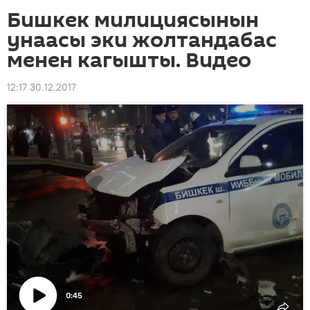
Бишкек милициясынын
унаасы эки жолтандабас
менен кагышты. Видео
12:17 30.12.2017
0:45