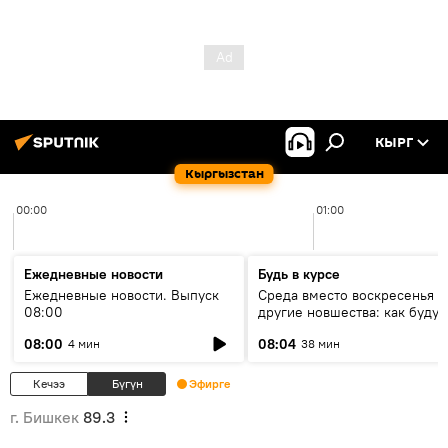
КЫРГ
Кыргызстан
00:00
01:00
Ежедневные новости
Будь в курсе
Ежедневные новости. Выпуск
Среда вместо воскресенья и
08:00
другие новшества: как будут
проходить выборы в КР?
08:00
08:04
4 мин
38 мин
Кечээ
Бүгүн
Эфирге
г. Бишкек
89.3