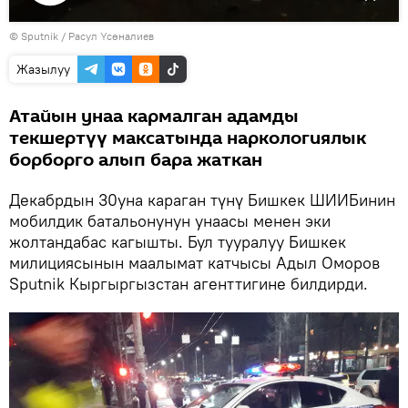
Видеону
©
Sputnik
көрсөтүү
/ Расул Үсөналиев
Жазылуу
Атайын унаа кармалган адамды
текшертүү максатында наркологиялык
борборго алып бара жаткан
Декабрдын 30уна караган түнү Бишкек ШИИБинин
мобилдик батальонунун унаасы менен эки
жолтандабас кагышты. Бул тууралуу Бишкек
милициясынын маалымат катчысы Адыл Оморов
Sputnik Кыргыргызстан агенттигине билдирди.