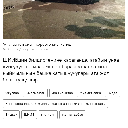
Үч унаа тең айып короого киргизилди
©
Sputnik
/ Расул Усеналиев
ШИИБдин билдиргенине караганда, атайын унаа
күйгүзүлгөн маяк менен бара жатканда жол
кыймылынын башка катышуучулары ага жол
бошотушу шарт.
Окуялар
Кыргызстан
Жаңылыктар
Мультимедиа
Видео
Кыргызстанда 2017-жылдын башынан берки жол кырсыктары
Бишкек
ШИИБ
милиция
жолтандабас