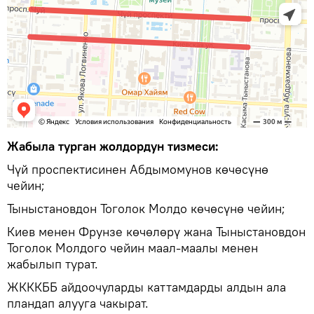
Жабыла турган жолдордун тизмеси:
Чүй проспектисинен Абдымомунов көчөсүнө
чейин;
Тыныстановдон Тоголок Молдо көчөсүнө чейин;
Киев менен Фрунзе көчөлөрү жана Тыныстановдон
Тоголок Молдого чейин маал-маалы менен
жабылып турат.
ЖКККББ айдоочуларды каттамдарды алдын ала
пландап алууга чакырат.