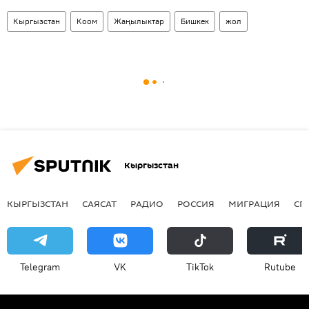
Кыргызстан
Коом
Жаңылыктар
Бишкек
жол
Кыргызстан
КЫРГЫЗСТАН
САЯСАТ
РАДИО
РОССИЯ
МИГРАЦИЯ
СП
Telegram
VK
ТikТоk
Rutube