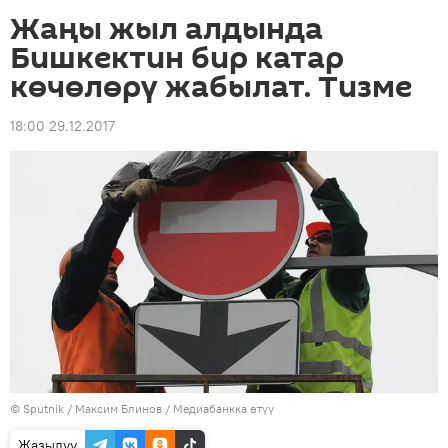
Жаңы жыл алдында
Бишкектин бир катар
көчөлөрү жабылат. Тизме
18:00 29.12.2017
©
Sputnik
/ Максим Блинов
/
Медиабанкка өтүү
Жазылуу