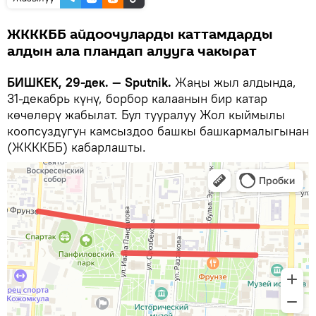
ЖКККББ айдоочуларды каттамдарды
алдын ала пландап алууга чакырат
БИШКЕК, 29-дек. — Sputnik.
Жаңы жыл алдында,
31-декабрь күнү, борбор калаанын бир катар
көчөлөрү жабылат. Бул тууралуу Жол кыймылы
коопсуздугун камсыздоо башкы башкармалыгынан
(ЖКККББ) кабарлашты.