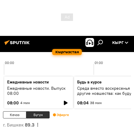
КЫРГ
Кыргызстан
00:00
01:00
Ежедневные новости
Будь в курсе
Ежедневные новости. Выпуск
Среда вместо воскресенья и
08:00
другие новшества: как будут
проходить выборы в КР?
08:00
08:04
4 мин
38 мин
Кечээ
Бүгүн
Эфирге
г. Бишкек
89.3