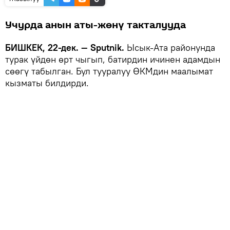
Учурда анын аты-жөнү такталууда
БИШКЕК, 22-дек. — Sputnik.
Ысык-Ата районунда
турак үйдөн өрт чыгып, батирдин ичинен адамдын
сөөгү табылган. Бул тууралуу ӨКМдин маалымат
кызматы билдирди.