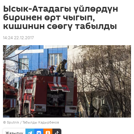
Ысык-Атадагы үйлөрдүн
биринен өрт чыгып,
кишинин сөөгү табылды
14:24 22.12.2017
©
Sputnik / Табылды Кадырбеков
Жазылуу