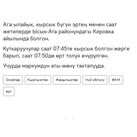
Ага ылайык, кырсык бүгүн эртең менен саат
жетилерде Ысык-Ата районундагы Кировка
айылында болгон.
Куткаруучулар саат 07:45те кырсык болгон жерге
барып, саат 07:50дө өрт толук өчүрүлгөн.
Учурда маркумдун аты-жөнү такталууда.
Окуялар
Кыргызстан
Жаңылыктар
Чүй облусу
ӨКМ
өрт