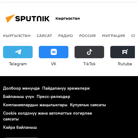
Кыргызстан
КЫРГЫЗСТАН
САЯСАТ
РАДИО
РОССИЯ
МИГРАЦИЯ
СП
Telegram
VK
ТikТоk
Rutube
Долбоор жөнүндө
Пайдалануу эрежелери
Байланыш үчүн
Пресс-релиздер
Компаниялардын жаңылыктары
Купуялык саясаты
Cookie колдонуу жана автоматтык логирлөө
саясаты
Кайра байланыш