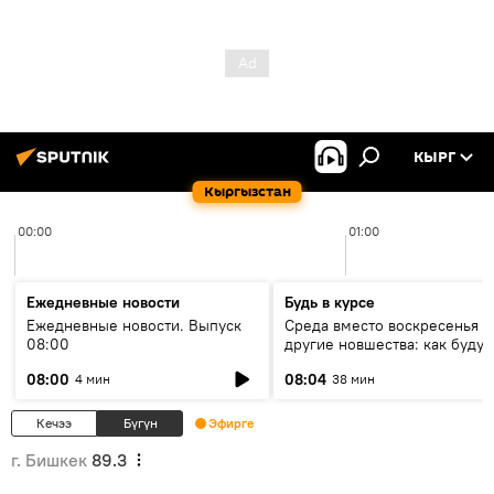
КЫРГ
Кыргызстан
00:00
01:00
Ежедневные новости
Будь в курсе
Ежедневные новости. Выпуск
Среда вместо воскресенья и
08:00
другие новшества: как будут
проходить выборы в КР?
08:00
08:04
4 мин
38 мин
Кечээ
Бүгүн
Эфирге
г. Бишкек
89.3