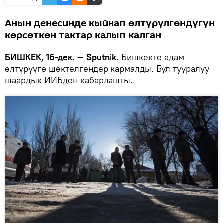
Анын денесинде кыйнап өлтүрүлгөндүгүн
көрсөткөн тактар калып калган
БИШКЕК, 16-дек. — Sputnik.
Бишкекте адам
өлтүрүүгө шектелгендер кармалды. Бул тууралуу
шаардык ИИБден кабарлашты.