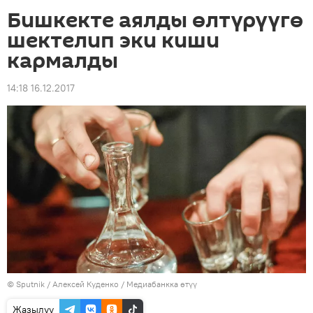
Бишкекте аялды өлтүрүүгө
шектелип эки киши
кармалды
14:18 16.12.2017
©
Sputnik
/ Алексей Куденко
/
Медиабанкка өтүү
Жазылуу