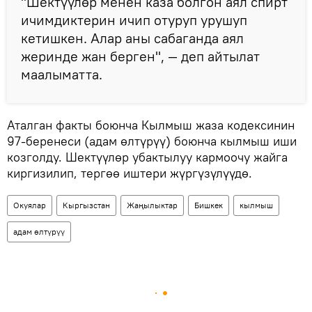
"Шектүүлөр менен каза болгон аял спирт
ичимдиктерин ичип отуруп урушуп
кетишкен. Алар аны сабаганда аял
жеринде жан берген", — деп айтылат
маалыматта.
Аталган факты боюнча Кылмыш жаза кодексинин
97-беренеси (адам өлтүрүү) боюнча кылмыш иши
козголду. Шектүүлөр убактылуу кармоочу жайга
киргизилип, тергөө иштери жүргүзүлүүдө.
Окуялар
Кыргызстан
Жаңылыктар
Бишкек
кылмыш
адам өлтүрүү