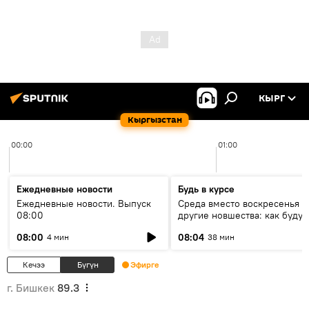
КЫРГ
Кыргызстан
00:00
01:00
Ежедневные новости
Будь в курсе
Ежедневные новости. Выпуск
Среда вместо воскресенья и
08:00
другие новшества: как будут
проходить выборы в КР?
08:00
08:04
4 мин
38 мин
Кечээ
Бүгүн
Эфирге
г. Бишкек
89.3