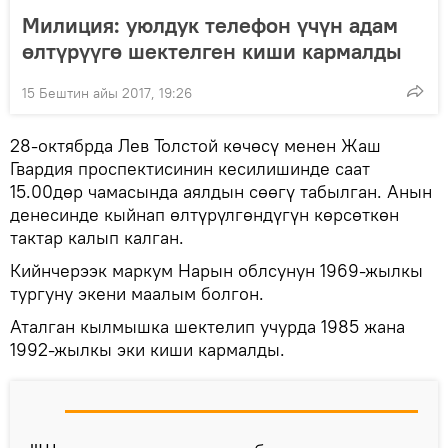
Милиция: уюлдук телефон үчүн адам
өлтүрүүгө шектелген киши кармалды
15 Бештин айы 2017, 19:26
28-октябрда Лев Толстой көчөсү менен Жаш
Гвардия проспектисинин кесилишинде саат
15.00дөр чамасында аялдын сөөгү табылган. Анын
денесинде кыйнап өлтүрүлгөндүгүн көрсөткөн
тактар калып калган.
Кийнчерээк маркум Нарын облсунун 1969-жылкы
тургуну экени маалым болгон.
Аталган кылмышка шектелип учурда 1985 жана
1992-жылкы эки киши кармалды.