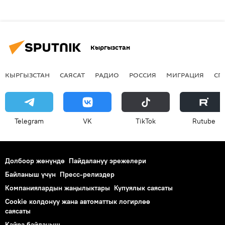
Кыргызстан
КЫРГЫЗСТАН
САЯСАТ
РАДИО
РОССИЯ
МИГРАЦИЯ
СП
Telegram
VK
ТikТоk
Rutube
Долбоор жөнүндө
Пайдалануу эрежелери
Байланыш үчүн
Пресс-релиздер
Компаниялардын жаңылыктары
Купуялык саясаты
Cookie колдонуу жана автоматтык логирлөө
саясаты
Кайра байланыш