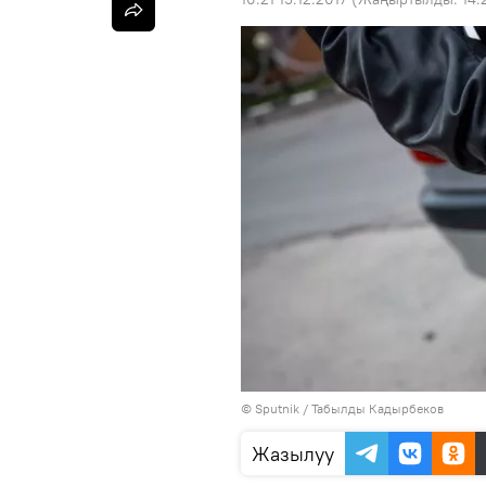
©
Sputnik / Табылды Кадырбеков
Жазылуу