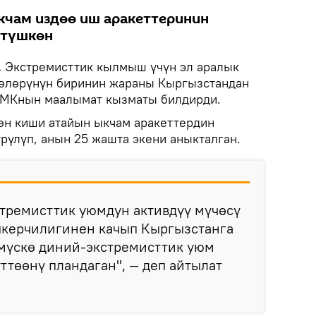
чам издөө иш аракеттеринин
 түшкөн
.
Экстремисттик кылмыш үчүн эл аралык
өлөрүнүн биринин жараны Кыргызстандан
УКМКнын маалымат кызматы билдирди.
өн киши атайын ыкчам аракеттердин
үлүп, анын 25 жашта экени аныкталган.
стремисттик уюмдун активдүү мүчөсү
керчилигинен качып Кыргызстанга
өмүскө диний-экстремисттик уюм
үттөөнү пландаган", — деп айтылат