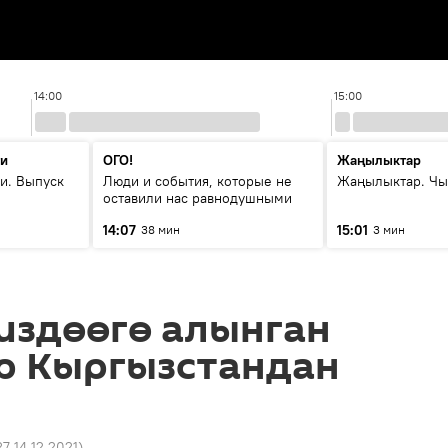
14:00
15:00
ти
ОГО!
Жаңылыктар
и. Выпуск
Люди и события, которые не
Жаңылыктар. Чы
оставили нас равнодушными
14:07
15:01
38 мин
3 мин
издөөгө алынган
 Кыргызстандан
27 14.12.2021
)