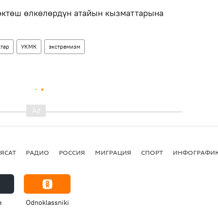
өктөш өлкөлөрдүн атайын кызматтарына
тар
УКМК
экстремизм
ЯСАТ
РАДИО
РОССИЯ
МИГРАЦИЯ
СПОРТ
ИНФОГРАФИ
e
Odnoklassniki