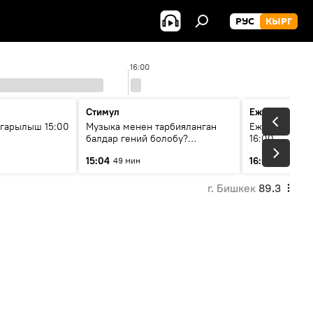
РУС
КЫРГ
16:00
Стимул
Ежедневные 
гарылыш 15:00
Музыка менен тарбияланган
Ежедневные н
балдар гений болобу?
16:00
Кыргыздын жашоосунда
15:04
16:01
49 мин
3 мин
музыканын орду
г. Бишкек
89.3