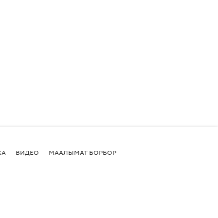
КА
ВИДЕО
МААЛЫМАТ БОРБОР