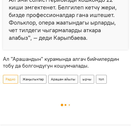
киши эмгектенет. Белгилеп кетчү жери,
бизде профессионалдар гана иштешет.
Фольклор, опера жаатындагы ырларды,
чет тилдеги чыгармаларды аткара
алабыз", — деди Карыпбаева.
Ал "Арашандын" курамында алгач бийчилердин
тобу да болгондугун кошумчалады.
Радио
Жаңылыктар
Арашан айылы
ырчы
топ