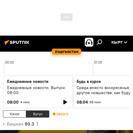
КЫРГ
Кыргызстан
00:00
01:00
Ежедневные новости
Будь в курсе
Ежедневные новости. Выпуск
Среда вместо воскресенья и
08:00
другие новшества: как будут
проходить выборы в КР?
08:00
08:04
4 мин
38 мин
Кечээ
Бүгүн
Эфирге
г. Бишкек
89.3