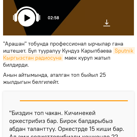
02:58
"Арашан" тобунда профессионал ырчылар гана
иштешет. Бул тууралуу Кундуз Карыпбаева
Sputnik 
Кыргызстан радиосуна
маек куруп жатып
билдирди.
Анын айтымында, аталган топ быйыл 25
жылдыгын белгилейт.
"Биздин топ чакан. Кичинекей
оркестрибиз бар. Бирок балдарыбыз
абдан таланттуу. Оркестрде 15 киши бар.
Ал эми солисттерибизди кошкондо 22