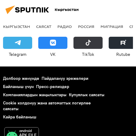
Кыргызстан
КЫРГЫЗСТАН
САЯСАТ
РАДИО
РОССИЯ
МИГРАЦИЯ
СП
Telegram
VK
ТikТоk
Rutube
Долбоор жөнүндө
Пайдалануу эрежелери
Байланыш үчүн
Пресс-релиздер
Компаниялардын жаңылыктары
Купуялык саясаты
Cookie колдонуу жана автоматтык логирлөө
саясаты
Кайра байланыш