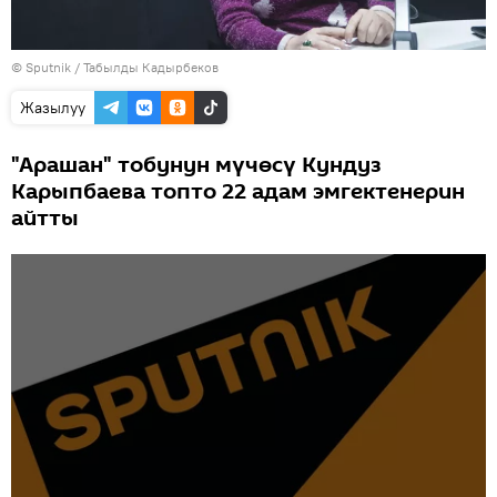
©
Sputnik / Табылды Кадырбеков
Жазылуу
"Арашан" тобунун мүчөсү Кундуз
Карыпбаева топто 22 адам эмгектенерин
айтты