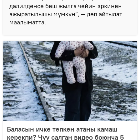
далилденсе беш жылга чейин эркинен
ажыратылышы мүмкүн”, — деп айтылат
маалыматта.
Баласын ичке тепкен атаны камаш
керекпи? Чуу салган видео боюнча 5