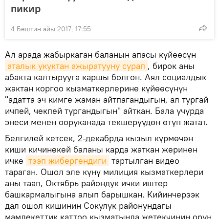
пикир
4 Бештин айы 2017, 17:55
Ал арада жабыркаган баланын апасы күйөөсүн
аталык укуктан ажыратууну сурап
, бирок аны
абакта калтырууга каршы болгон. Аял социалдык
жактан коргоо кызматкерлерине күйөөсүнүн
"адатта эч кимге жаман айтпагандыгын, ал тургай
ичпей, чекпей тургандыгын" айткан. Бала учурда
энеси менен ооруканада текшерүүдөн өтүп жатат.
Белгилей кетсек, 2-декабрда кызыл күрмөчөн
киши кичинекей баланы карда жаткан жеринен
ичке
тээп жибергендиги
тартылган видео
тараган. Ошол эле күнү милиция кызматкерлери
аны таап, Октябрь райондук ички иштер
башкармалыгына алып барышкан. Кийинчерээк
дал ошол кишинин Сокулук районундагы
мамлекеттик каттоо кызматында жетекчинин орун