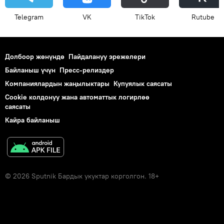
Telegram
VK
ТikТоk
Rutube
Долбоор жөнүндө
Пайдалануу эрежелери
Байланыш үчүн
Пресс-релиздер
Компаниялардын жаңылыктары
Купуялык саясаты
Cookie колдонуу жана автоматтык логирлөө
саясаты
Кайра байланыш
© 2026 Sputnik Бардык укуктар корголгон. 18+