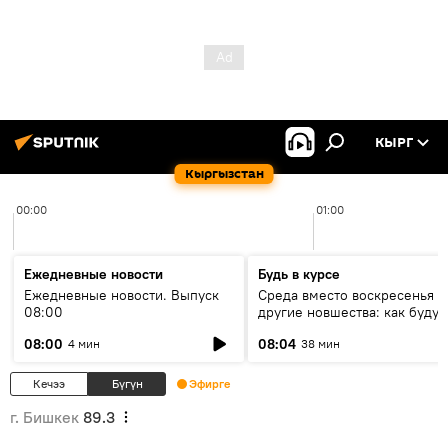
КЫРГ
Кыргызстан
00:00
01:00
Ежедневные новости
Будь в курсе
Ежедневные новости. Выпуск
Среда вместо воскресенья и
08:00
другие новшества: как будут
проходить выборы в КР?
08:00
08:04
4 мин
38 мин
Кечээ
Бүгүн
Эфирге
г. Бишкек
89.3