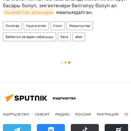
басары болуп, эмгектенери белгилүү болуп ал
кызматтан алынары
маалымдалган.
Окуялар
Кыргызстан
Коом
Жаңылыктар
Бөбөктүн көчөдөн сабалышы
бала
абак
Кыргызстан
КЫРГЫЗСТАН
САЯСАТ
РАДИО
РОССИЯ
МИГРАЦИЯ
СП