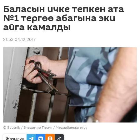
Баласын ичке тепкен ата
№1 тергөө абагына эки
айга камалды
21:53 04.12.2017
©
Sputnik
/ Владимир Песня
/
Медиабанкка өтүү
Жазылуу