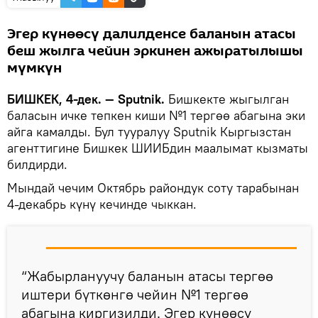
Эгер күнөөсү далилденсе баланын атасы
беш жылга чейин эркинен ажыратылышы
мүмкүн
БИШКЕК, 4-дек. — Sputnik.
Бишкекте жыгылган
баласын ичке тепкен киши №1 тергөө абагына эки
айга камалды. Бул тууралуу Sputnik Кыргызстан
агенттигине Бишкек ШИИБдин маалымат кызматы
билдирди.
Мындай чечим Октябрь райондук соту тарабынан
4-декабрь күнү кечинде чыккан.
“Жабырлануучу баланын атасы тергөө
иштери бүткөнгө чейин №1 тергөө
абагына киргизилди. Эгер күнөөсү