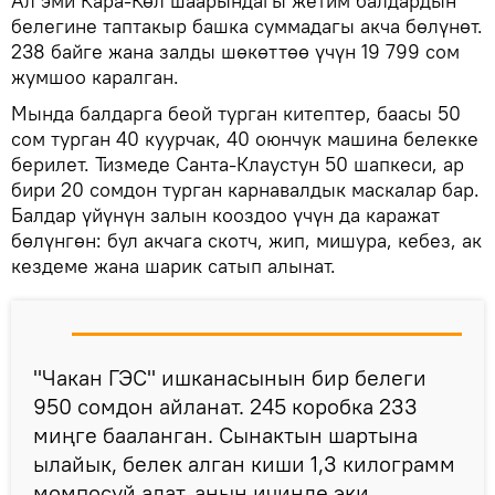
Ал эми Кара-Көл шаарындагы жетим балдардын
белегине таптакыр башка суммадагы акча бөлүнөт.
238 байге жана залды шөкөттөө үчүн 19 799 сом
жумшоо каралган.
Мында балдарга беой турган китептер, баасы 50
сом турган 40 куурчак, 40 оюнчук машина белекке
берилет. Тизмеде Санта-Клаустун 50 шапкеси, ар
бири 20 сомдон турган карнавалдык маскалар бар.
Балдар үйүнүн залын кооздоо үчүн да каражат
бөлүнгөн: бул акчага скотч, жип, мишура, кебез, ак
кездеме жана шарик сатып алынат.
"Чакан ГЭС" ишканасынын бир белеги
950 сомдон айланат. 245 коробка 233
миңге бааланган. Сынактын шартына
ылайык, белек алган киши 1,3 килограмм
момпосуй алат, анын ичинде эки