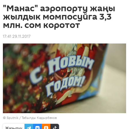
"Манас" аэропорту жаңы
жылдык момпосуйга 3,3
млн. сом коротот
17:41 29.11.2017
©
Sputnik / Табылды Кадырбеков
Жазылуу