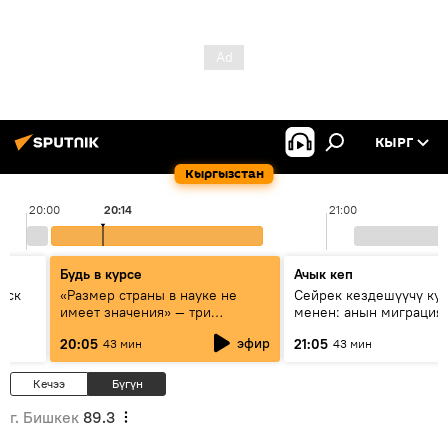
КЫРГ
Кыргызстан
20:00
20:14
21:00
Будь в курсе
Ачык кеп
уск
«Размер страны в науке не
Сейрек кездешүүчү ку
имеет значения» — три
менен: анын миграция
эксперта о сотрудничестве
жолу эмнеден кабар б
эфир
20:05
21:05
43 мин
43 мин
России и Кыргызстана в
образовании и исследованиях
Кечээ
Бүгүн
г. Бишкек
89.3