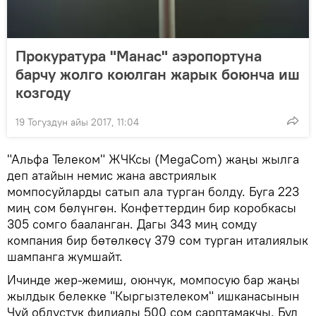
Прокуратура "Манас" аэропортуна
барчу жолго коюлган жарык боюнча иш
козгоду
19 Тогуздун айы 2017, 11:04
"Альфа Телеком" ЖЧКсы (MegaCom) жаңы жылга
деп атайын немис жана австриялык
момпосуйларды сатып ала турган болду. Буга 223
миң сом бөлүнгөн. Конфеттердин бир коробкасы
305 сомго бааланган. Дагы 343 миң сомду
компания бир бөтөлкөсү 379 сом турган италиялык
шампанга жумшайт.
Ичинде жер-жемиш, оюнчук, момпосую бар жаңы
жылдык белекке "Кыргызтелеком" ишканасынын
Чүй облустук филиалы 500 сом сарптамакчы. Бул