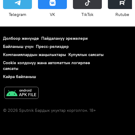
Telegram
VK
ТikТоk
Rutube
Долбоор жөнүндө
Пайдалануу эрежелери
Байланыш үчүн
Пресс-релиздер
Компаниялардын жаңылыктары
Купуялык саясаты
Cookie колдонуу жана автоматтык логирлөө
саясаты
Кайра байланыш
© 2026 Sputnik Бардык укуктар корголгон. 18+