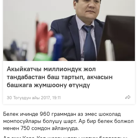
Акыйкатчы миллиондук жол
тандабастан баш тартып, акчасын
башкага жумшоону өтүндү
30 Тогуздун айы 2017, 19:11
Белек ичинде 960 граммдан аз эмес шоколад
момпосуйлары болушу шарт. Ар бир белек болжол
менен 750 сомдон айланууда.