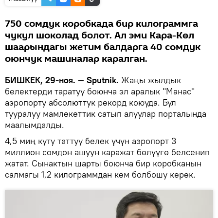
750 сомдук коробкада бир килограммга
чукул шоколад болот. Ал эми Кара-Көл
шаарындагы жетим балдарга 40 сомдук
оюнчук машиналар каралган.
БИШКЕК, 29-ноя. — Sputnik.
Жаңы жылдык
белектерди таратуу боюнча эл аралык "Манас"
аэропорту абсолюттук рекорд коюуда. Бул
тууралуу мамлекеттик сатып алуулар порталында
маалымдалды.
4,5 миң куту таттуу белек үчүн аэропорт 3
миллион сомдон ашуун каражат бөлүүгө белсенип
жатат. Сынактын шарты боюнча бир коробканын
салмагы 1,2 килограммдан кем болбошу керек.