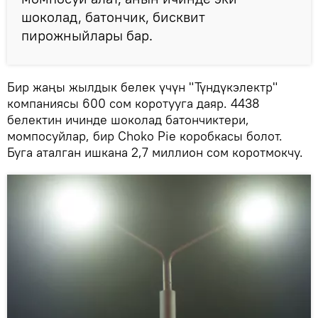
шоколад, батончик, бисквит
пирожныйлары бар.
Бир жаңы жылдык белек үчүн "Түндүкэлектр"
компаниясы 600 сом коротууга даяр. 4438
белектин ичинде шоколад батончиктери,
момпосуйлар, бир Choko Pie коробкасы болот.
Буга аталган ишкана 2,7 миллион сом коротмокчу.