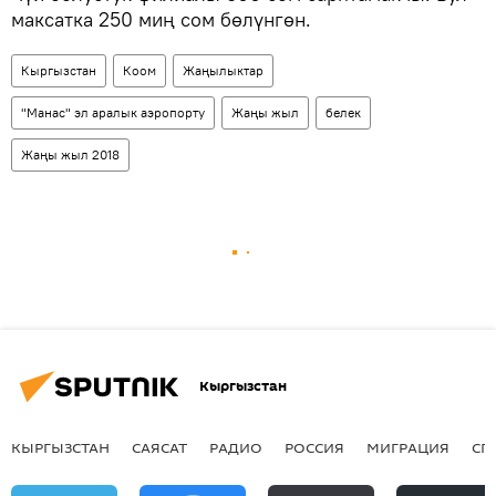
максатка 250 миң сом бөлүнгөн.
Кыргызстан
Коом
Жаңылыктар
"Манас" эл аралык аэропорту
Жаңы жыл
белек
Жаңы жыл 2018
Кыргызстан
КЫРГЫЗСТАН
САЯСАТ
РАДИО
РОССИЯ
МИГРАЦИЯ
СП