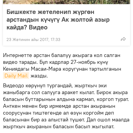
Бишкекте жетеленип жүргөн
арстандын күчүгү Ак жолтой азыр
кайда? Видео
23 Жетинин айы 2017, 17:33
Интернетте арстан балалуу акырага кол салган
видео тарады. Бул кадрлар 27-ноябрь күнү
Кениядагы Масаи-Мара коругунан тартылганын
Daily Mail
жазды.
Видеодо көрүнүп тургандай, жырткыч эки
жаныбарга сол салууга аракет кылат. Бирок акыра
баласын буттарынын алдына кармап, коргоп турат.
Анткен менен бир ирмемде арстан акыранын
соорусунан тиштегенде ал өзүн коргойм деп
баласынан бир аз алыстай түшөт. Дал ошол маалда
жырткыч акыранын баласын басып жыгылат.