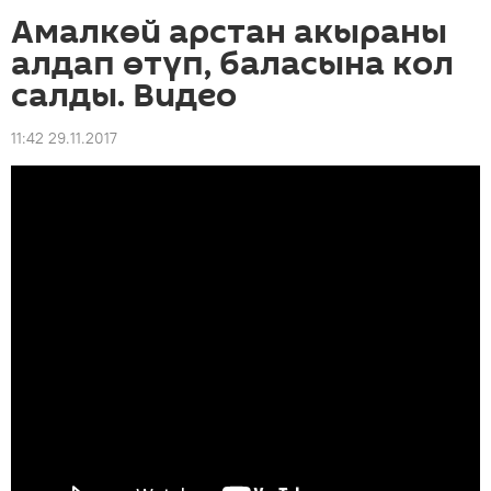
Амалкөй арстан акыраны
алдап өтүп, баласына кол
салды. Видео
11:42 29.11.2017