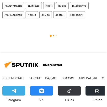
Мультимедиа
Дүйнөдө
Коом
Видео
Видеоклуб
Жаңылыктар
Кения
акыра
арстан
кол салуу
Кыргызстан
КЫРГЫЗСТАН
САЯСАТ
РАДИО
РОССИЯ
МИГРАЦИЯ
СП
Telegram
VK
ТikТоk
Rutube