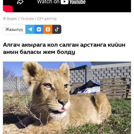
© Видео /
Youtube / 23+ gaming
Жазылуу
Алгач акырага кол салган арстанга кийин
анын баласы жем болду