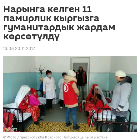
Нарынга келген 11
памирлик кыргызга
гуманитардык жардам
көрсөтүлдү
13:06 20.11.2017
© Фото / пресс-служба Красного Полумесяца Кыргызстана