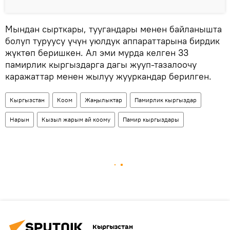
Мындан сырткары, туугандары менен байланышта
болуп туруусу үчүн уюлдук аппараттарына бирдик
жүктөп беришкен. Ал эми мурда келген 33
памирлик кыргыздарга дагы жууп-тазалоочу
каражаттар менен жылуу жууркандар берилген.
Кыргызстан
Коом
Жаңылыктар
Памирлик кыргыздар
Нарын
Кызыл жарым ай коому
Памир кыргыздары
Кыргызстан