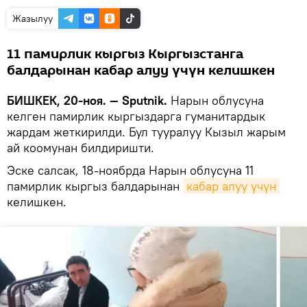
Жазылуу
11 памирлик кыргыз Кыргызстанга
балдарынан кабар алуу үчүн келишкен
БИШКЕК, 20-ноя. — Sputnik.
Нарын облусуна
келген памирлик кыргыздарга гуманитардык
жардам жеткирилди. Бул тууралуу Кызыл жарым
ай коомунан билдиришти.
Эске салсак, 18-ноябрда Нарын облусуна 11
памирлик кыргыз балдарынан
кабар алуу үчүн
келишкен.