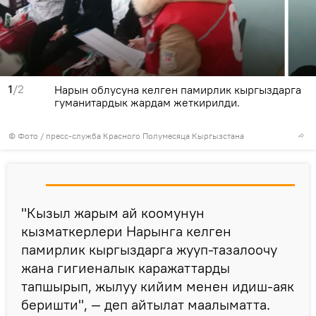
1
/2
Нарын облусуна келген памирлик кыргыздарга
гуманитардык жардам жеткирилди.
© Фото / пресс-служба Красного Полумесяца Кыргызстана
"Кызыл жарым ай коомунун
кызматкерлери Нарынга келген
памирлик кыргыздарга жууп-тазалоочу
жана гигиеналык каражаттарды
тапшырып, жылуу кийим менен идиш-аяк
беришти", — деп айтылат маалыматта.