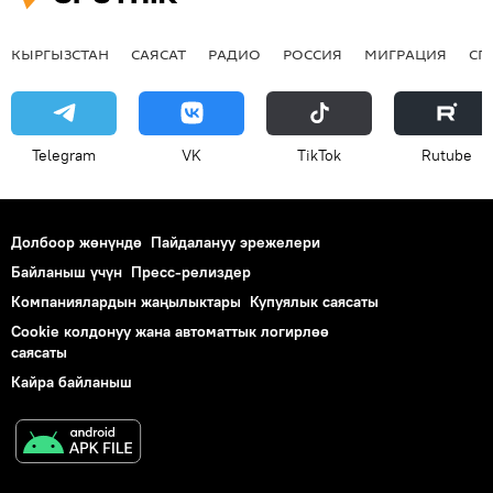
КЫРГЫЗСТАН
САЯСАТ
РАДИО
РОССИЯ
МИГРАЦИЯ
СП
Telegram
VK
ТikТоk
Rutube
Долбоор жөнүндө
Пайдалануу эрежелери
Байланыш үчүн
Пресс-релиздер
Компаниялардын жаңылыктары
Купуялык саясаты
Cookie колдонуу жана автоматтык логирлөө
саясаты
Кайра байланыш