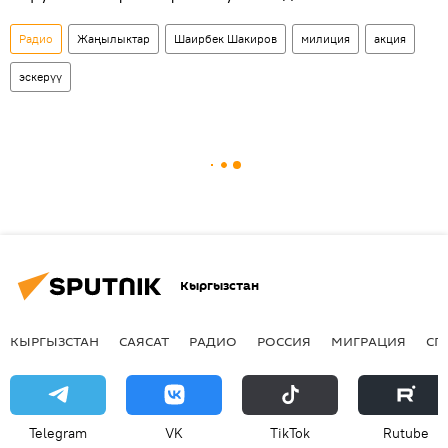
Радио
Жаңылыктар
Шаирбек Шакиров
милиция
акция
эскерүү
Кыргызстан
КЫРГЫЗСТАН
САЯСАТ
РАДИО
РОССИЯ
МИГРАЦИЯ
СП
Telegram
VK
ТikТоk
Rutube