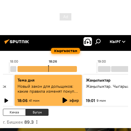
КЫРГ
Кыргызстан
18:00
18:26
19:00
Тема дня
Жаңылыктар
уск
Новый закон для дольщиков:
Жаңылыктар. Чыгарыл
какие правила изменят покупку
квартир
эфир
18:06
19:01
41 мин
9 мин
Кечээ
Бүгүн
г. Бишкек
89.3