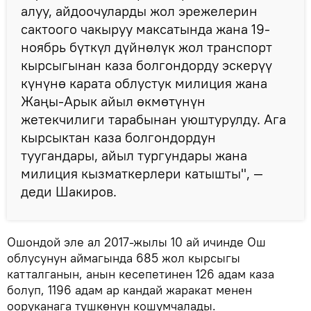
алуу, айдоочуларды жол эрежелерин
сактоого чакыруу максатында жана 19-
ноябрь бүткүл дүйнөлүк жол транспорт
кырсыгынан каза болгондорду эскерүү
күнүнө карата облустук милиция жана
Жаңы-Арык айыл өкмөтүнүн
жетекчилиги тарабынан уюштурулду. Ага
кырсыктан каза болгондордун
туугандары, айыл тургундары жана
милиция кызматкерлери катышты", —
деди Шакиров.
Ошондой эле ал 2017-жылы 10 ай ичинде Ош
облусунун аймагында 685 жол кырсыгы
катталганын, анын кесепетинен 126 адам каза
болуп, 1196 адам ар кандай жаракат менен
ооруканага түшкөнүн кошумчалады.