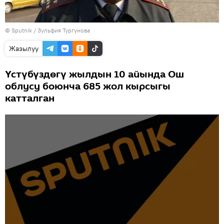
©
Sputnik
/ Зульфия Тургунова
Жазылуу
Үстүбүздөгү жылдын 10 айында Ош
облусу боюнча 685 жол кырсыгы
катталган