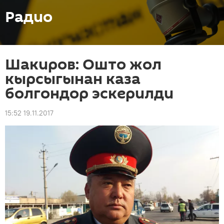
Радио
Шакиров: Ошто жол
кырсыгынан каза
болгондор эскерилди
15:52 19.11.2017