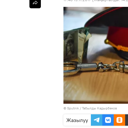
©
Sputnik / Табылды Кадырбеков
Жазылуу