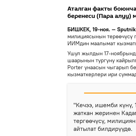
Аталган факты боюнча
беренеси (Пара алуу)
БИШКЕК, 19-ноя. — Sputnik
милициясынын терөөчүсү 
ИИМдин маалымат кызмат
Ушул жылдын 17-ноябрынд
шаарынын тургуну кайрылг
Porter унаасын чыгарып б
кызматкерлери ири суммад
"Кечээ, ишемби күнү,
жаткан жеринен Кад
тергөөчүсү, милициян
айтылат билдирүүдө.