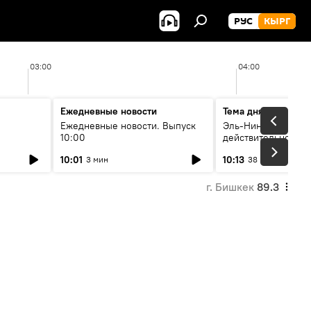
РУС
КЫРГ
03:00
04:00
Ежедневные новости
Тема дня
Ежедневные новости. Выпуск
Эль-Ниньо, жара и 
10:00
действительно вли
 өнүгүү
погоду в Кыргызст
10:01
10:13
3 мин
38 мин
г. Бишкек
89.3