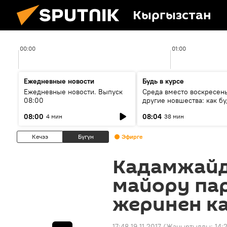
Кыргызстан
00:00
01:00
Ежедневные новости
Будь в курсе
Ежедневные новости. Выпуск
Среда вместо воскресень
08:00
другие новшества: как бу
проходить выборы в КР?
08:00
08:04
4 мин
38 мин
Кечээ
Бүгүн
Эфирге
Кадамжайд
майору па
жеринен к
17:48 19.11.2017
(Жаңыртылды:
14: