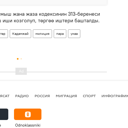
лмыш жана жаза кодексинин 313-беренеси
 иши козголуп, төргөө иштери башталды.
тар
Кадамжай
милиция
пара
унаа
ЯСАТ
РАДИО
РОССИЯ
МИГРАЦИЯ
СПОРТ
ИНФОГРАФИ
e
Odnoklassniki