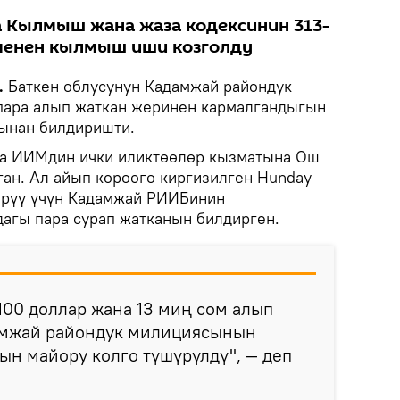
 Кылмыш жана жаза кодексинин 313-
 менен кылмыш иши козголду
.
Баткен облусунун Кадамжай райондук
пара алып жаткан жеринен кармалгандыгын
ынан билдиришти.
а ИИМдин ички иликтөөлөр кызматына Ош
ан. Ал айып короого киргизилген Hunday
ерүү үчүн Кадамжай РИИБинин
агы пара сурап жатканын билдирген.
 100 доллар жана 13 миң сом алып
амжай райондук милициясынын
ын майору колго түшүрүлдү", — деп