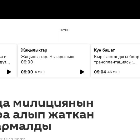
02:00
Жаңылыктар
Күн башат
я и
Жаңылыктар. Чыгарылыш
Кыргызстандагы боор
дут
09:00
трансплантациясы:
жетишкендиктер жана
09:00
09:04
4 мин
46 мин
келечеги
а милициянын
ра алып жаткан
армалды
27 14.12.2021
)