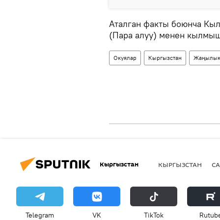
Аталган факты боюнча Кы
(Пара алуу) менен кылмыш
Окуялар
Кыргызстан
Жаңылык
Кыргызстан
КЫРГЫЗСТАН
СА
Telegram
VK
ТikТоk
Rutub