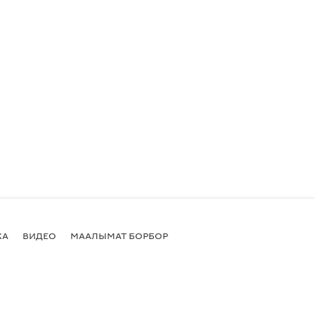
КА
ВИДЕО
МААЛЫМАТ БОРБОР