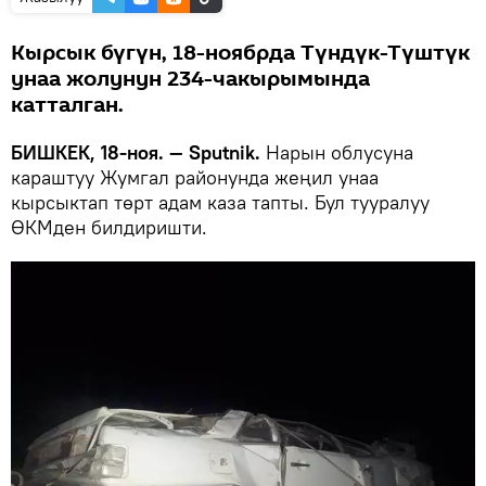
Кырсык бүгүн, 18-ноябрда Түндүк-Түштүк
унаа жолунун 234-чакырымында
катталган.
БИШКЕК, 18-ноя. — Sputnik.
Нарын облусуна
караштуу Жумгал районунда жеңил унаа
кырсыктап төрт адам каза тапты. Бул тууралуу
ӨКМден билдиришти.