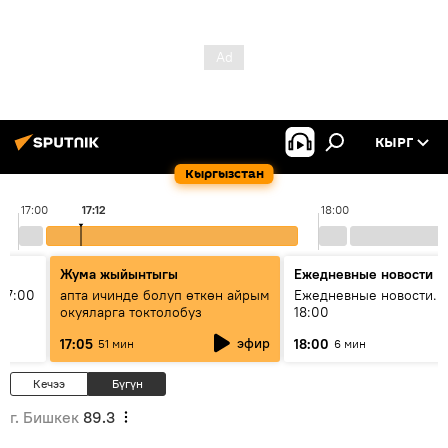
КЫРГ
Кыргызстан
17:00
17:12
18:00
Жума жыйынтыгы
Ежедневные новости
17:00
апта ичинде болуп өткөн айрым
Ежедневные новости. 
окуяларга токтолобуз
18:00
эфир
17:05
18:00
51 мин
6 мин
Кечээ
Бүгүн
г. Бишкек
89.3