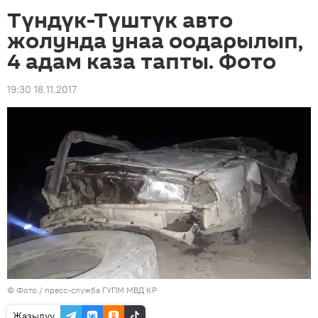
Түндүк-Түштүк авто
жолунда унаа оодарылып,
4 адам каза тапты. Фото
19:30 18.11.2017
© Фото / пресс-служба ГУПМ МВД КР
Жазылуу