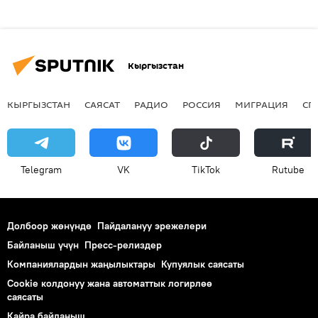
Кыргызстан
КЫРГЫЗСТАН
САЯСАТ
РАДИО
РОССИЯ
МИГРАЦИЯ
СП
Telegram
VK
ТikТоk
Rutube
Долбоор жөнүндө
Пайдалануу эрежелери
Байланыш үчүн
Пресс-релиздер
Компаниялардын жаңылыктары
Купуялык саясаты
Cookie колдонуу жана автоматтык логирлөө
саясаты
Кайра байланыш