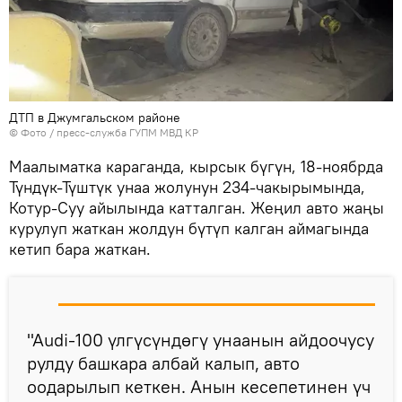
ДТП в Джумгальском районе
© Фото / пресс-служба ГУПМ МВД КР
Маалыматка караганда, кырсык бүгүн, 18-ноябрда
Түндүк-Түштүк унаа жолунун 234-чакырымында,
Котур-Суу айылында катталган. Жеңил авто жаңы
курулуп жаткан жолдун бүтүп калган аймагында
кетип бара жаткан.
"Audi-100 үлгүсүндөгү унаанын айдоочусу
рулду башкара албай калып, авто
оодарылып кеткен. Анын кесепетинен үч