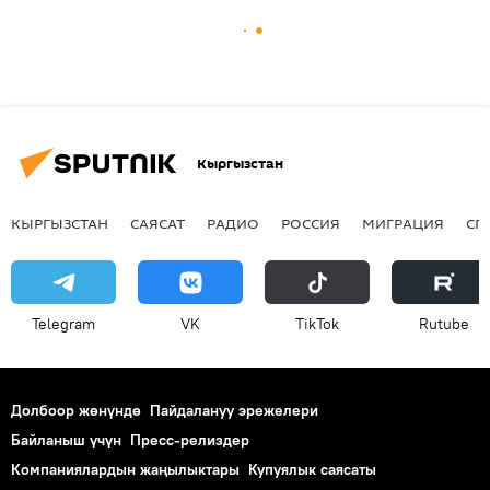
Кыргызстан
КЫРГЫЗСТАН
САЯСАТ
РАДИО
РОССИЯ
МИГРАЦИЯ
СП
Telegram
VK
ТikТоk
Rutube
Долбоор жөнүндө
Пайдалануу эрежелери
Байланыш үчүн
Пресс-релиздер
Компаниялардын жаңылыктары
Купуялык саясаты