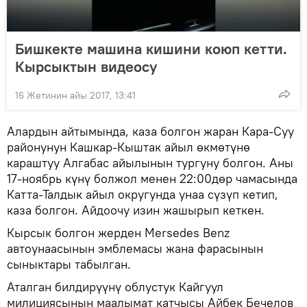
Бишкекте машина кишини коюп кетти.
Кырсыктын видеосу
16 Жетинин айы 2017, 13:41
Алардын айтымында, каза болгон жаран Кара-Суу
районунун Кашкар-Кыштак айыл өкмөтүнө
караштуу Алгабас айылынын тургуну болгон. Аны
17-ноябрь күнү болжол менен 22:00дөр чамасында
Катта-Талдык айыл округунда унаа сүзүп кетип,
каза болгон. Айдоочу изин жашырып кеткен.
Кырсык болгон жерден Mersedes Benz
автоунаасынын эмблемасы жана фарасынын
сыныктары табылган.
Аталган билдирүүнү облустук Кайгуул
милициясынын маалымат катчысы Айбек Бечелов