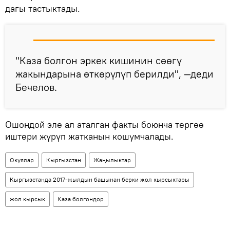
дагы тастыктады.
"Каза болгон эркек кишинин сөөгү
жакындарына өткөрүлүп берилди", —деди
Бечелов.
Ошондой эле ал аталган факты боюнча тергөө
иштери жүрүп жатканын кошумчалады.
Окуялар
Кыргызстан
Жаңылыктар
Кыргызстанда 2017-жылдын башынан берки жол кырсыктары
жол кырсык
Каза болгондор