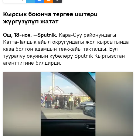
Кырсык боюнча тергөө иштери
жүргүзүлүп жатат
Ош, 18-ноя. —Sputnik.
Кара-Суу районундагы
Катта-Талдык айыл округундагы жол кырсыгында
каза болгон адамдын тек-жайы такталды. Бул
тууралуу окуянын күбөлөрү Sputnik Кыргызстан
агенттигине билдирди.