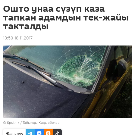
Ошто унаа сүзүп каза
тапкан адамдын тек-жайы
такталды
13:50 18.11.2017
©
Sputnik / Табылды Кадырбеков
Жазылуу