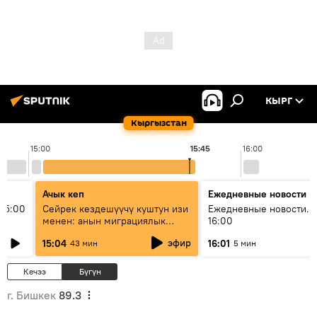
КЫРГ
Кыргызстан
15:00
15:45
16:00
Ачык кеп
Ежедневные новости
15:00
Сейрек кездешүүчү куштун изи
Ежедневные новости. 
менен: анын миграциялык
16:00
жолу эмнеден кабар берет?
эфир
15:04
16:01
43 мин
5 мин
Кечээ
Бүгүн
г. Бишкек
89.3