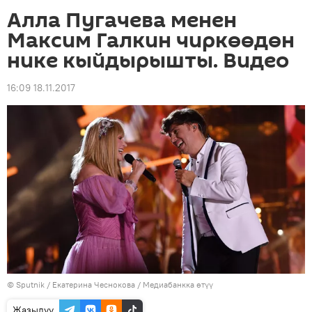
Алла Пугачева менен
Максим Галкин чиркөөдөн
нике кыйдырышты. Видео
16:09 18.11.2017
©
Sputnik
/ Екатерина Чеснокова
/
Медиабанкка өтүү
Жазылуу