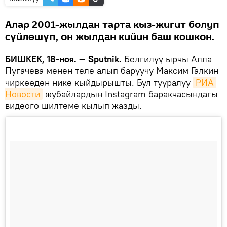
Алар 2001-жылдан тарта кыз-жигит болуп
сүйлөшүп, он жылдан кийин баш кошкон.
БИШКЕК, 18-ноя. — Sputnik.
Белгилүү ырчы Алла
Пугачева менен теле алып баруучу Максим Галкин
чиркөөдөн нике кыйдырышты. Бул тууралуу
РИА 
Новости
жубайлардын Instagram баракчасындагы
видеого шилтеме кылып жазды.