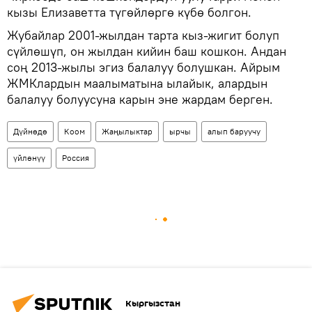
кызы Елизаветта түгөйлөргө күбө болгон.
Жубайлар 2001-жылдан тарта кыз-жигит болуп
сүйлөшүп, он жылдан кийин баш кошкон. Андан
соң 2013-жылы эгиз балалуу болушкан. Айрым
ЖМКлардын маалыматына ылайык, алардын
балалуу болуусуна карын эне жардам берген.
Дүйнөдө
Коом
Жаңылыктар
ырчы
алып баруучу
үйлөнүү
Россия
Кыргызстан