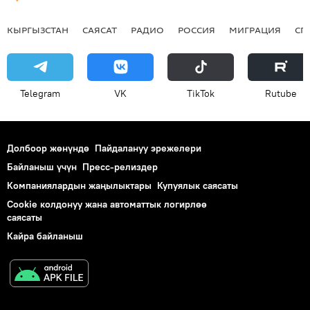
КЫРГЫЗСТАН
САЯСАТ
РАДИО
РОССИЯ
МИГРАЦИЯ
СП
Telegram
VK
ТikТоk
Rutube
Долбоор жөнүндө
Пайдалануу эрежелери
Байланыш үчүн
Пресс-релиздер
Компаниялардын жаңылыктары
Купуялык саясаты
Cookie колдонуу жана автоматтык логирлөө
саясаты
Кайра байланыш