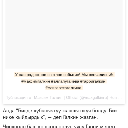
У нас радостное светлое событие! Мы венчались 🙏 
#максимгалкин #аллапугачева #гарригалкин 
#елизаветагалкина
Публикация от Максим Галкин | Official (@maxgalkinru) Ноя 17 2017 в 11:13 PST
Анда "Бизде кубанычтуу жакшы окуя болду. Биз
нике кыйдырдык", — деп Галкин жазган.
Чиркөөдө баш кошкондордун уулу Гарри менен