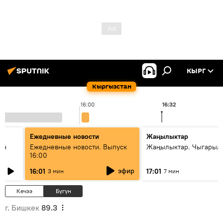
КЫРГ
Кыргызстан
16:00
16:32
Ежедневные новости
Жаңылыктар
ан
Ежедневные новости. Выпуск
Жаңылыктар. Чыгарыл
16:00
эфир
16:01
17:01
3 мин
7 мин
Кечээ
Бүгүн
г. Бишкек
89.3