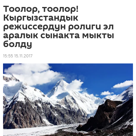
Тоолор, тоолор!
Кыргызстандык
режиссердун ролиги эл
аралык сынакта мыкты
болду
15:55 15.11.2017