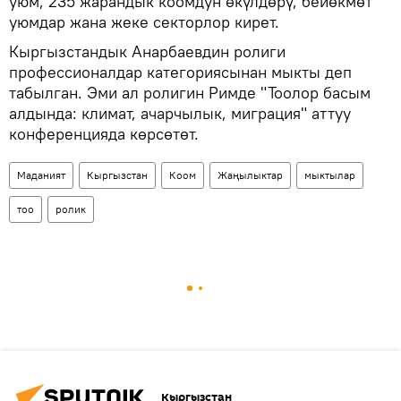
уюм, 235 жарандык коомдун өкүлдөрү, бейөкмөт
уюмдар жана жеке секторлор кирет.
Кыргызстандык Анарбаевдин ролиги
профессионалдар категориясынан мыкты деп
табылган. Эми ал ролигин Римде "Тоолор басым
алдында: климат, ачарчылык, миграция" аттуу
конференцияда көрсөтөт.
Маданият
Кыргызстан
Коом
Жаңылыктар
мыктылар
тоо
ролик
Кыргызстан