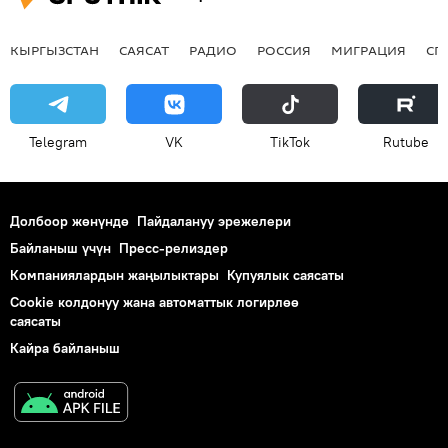
КЫРГЫЗСТАН
САЯСАТ
РАДИО
РОССИЯ
МИГРАЦИЯ
СП
Telegram
VK
ТikТоk
Rutube
Долбоор жөнүндө
Пайдалануу эрежелери
Байланыш үчүн
Пресс-релиздер
Компаниялардын жаңылыктары
Купуялык саясаты
Cookie колдонуу жана автоматтык логирлөө
саясаты
Кайра байланыш