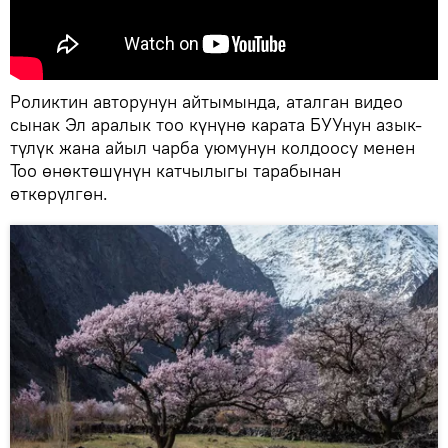
Роликтин авторунун айтымында, аталган видео
сынак Эл аралык тоо күнүнө карата БУУнун азык-
түлүк жана айыл чарба уюмунун колдоосу менен
Тоо өнөктөшүнүн катчылыгы тарабынан
өткөрүлгөн.