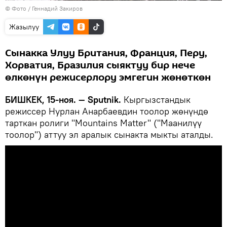
© Фото / Геннадий Закиров
Жазылуу
Сынакка Улуу Британия, Франция, Перу,
Хорватия, Бразилия сыяктуу бир нече
өлкөнүн режисерлору эмгегин жөнөткөн
БИШКЕК, 15-ноя. — Sputnik.
Кыргызстандык
режиссер Нурлан Анарбаевдин тоолор жөнүндө
тарткан ролиги "Mountains Matter" ("Маанилүү
тоолор") аттуу эл аралык сынакта мыкты аталды.