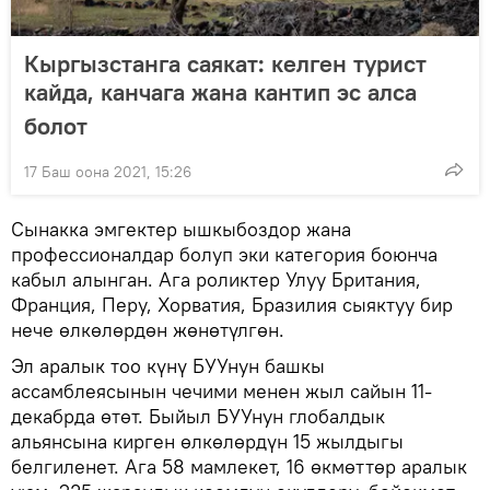
Кыргызстанга саякат: келген турист
кайда, канчага жана кантип эс алса
болот
17 Баш оона 2021, 15:26
Сынакка эмгектер ышкыбоздор жана
профессионалдар болуп эки категория боюнча
кабыл алынган. Ага роликтер Улуу Британия,
Франция, Перу, Хорватия, Бразилия сыяктуу бир
нече өлкөлөрдөн жөнөтүлгөн.
Эл аралык тоо күнү БУУнун башкы
ассамблеясынын чечими менен жыл сайын 11-
декабрда өтөт. Быйыл БУУнун глобалдык
альянсына кирген өлкөлөрдүн 15 жылдыгы
белгиленет. Ага 58 мамлекет, 16 өкмөттөр аралык