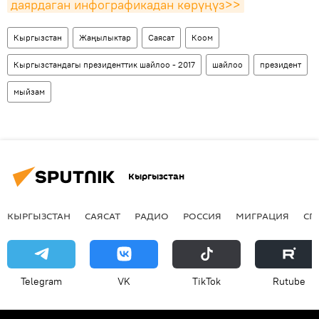
даярдаган инфографикадан көрүңүз>>
Кыргызстан
Жаңылыктар
Саясат
Коом
Кыргызстандагы президенттик шайлоо - 2017
шайлоо
президент
мыйзам
Кыргызстан
КЫРГЫЗСТАН
САЯСАТ
РАДИО
РОССИЯ
МИГРАЦИЯ
СП
Telegram
VK
ТikТоk
Rutube