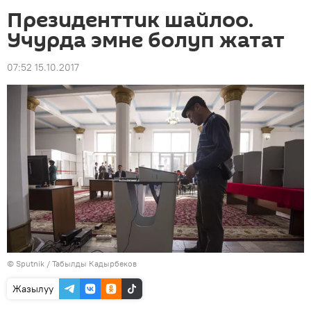
Президенттик шайлоо.
Учурда эмне болуп жатат
07:52 15.10.2017
©
Sputnik / Табылды Кадырбеков
Жазылуу