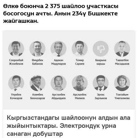
Өлкө боюнча 2 375 шайлоо участкасы
босогосун ачты. Анын 234ү Бишкекте
жайгашкан.
Кыргызстандагы шайлоонун алдын ала
жыйынтыктары. Электрондук урна
санаган добуштар