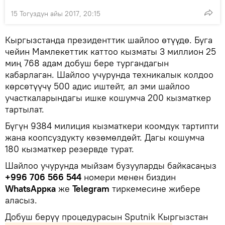
15 Тогуздун айы 2017, 20:15
Кыргызстанда президенттик шайлоо өтүүдө. Буга
чейин Мамлекеттик каттоо кызматы 3 миллион 25
миң 768 адам добуш бере тургандагын
кабарлаган. Шайлоо учурунда техникалык колдоо
көрсөтүүчү 500 адис иштейт, ал эми шайлоо
участкаларындагы ишке кошумча 200 кызматкер
тартылат.
Бүгүн 9384 милиция кызматкери коомдук тартипти
жана коопсуздукту көзөмөлдөйт. Дагы кошумча
180 кызматкер резервде турат.
Шайлоо учурунда мыйзам бузууларды байкасаңыз
+996 706 566 544
номери менен биздин
WhatsAppка
же
Telegram
тиркемесине жибере
аласыз.
Добуш берүү процедурасын Sputnik Кыргызстан