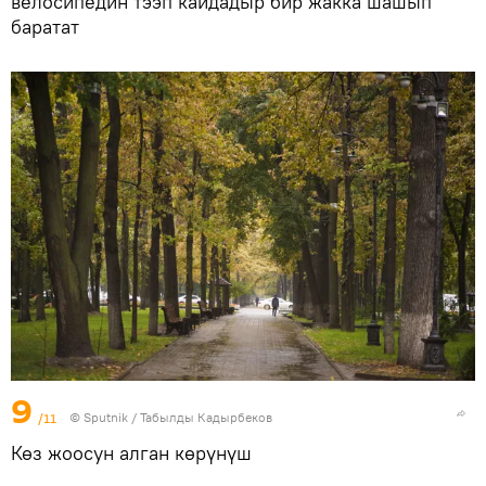
велосипедин тээп кайдадыр бир жакка шашып
баратат
9
/11
©
Sputnik / Табылды Кадырбеков
Көз жоосун алган көрүнүш