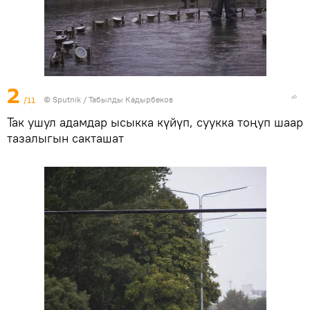
2
/11
©
Sputnik / Табылды Кадырбеков
Так ушул адамдар ысыкка күйүп, суукка тоңуп шаар
тазалыгын сакташат