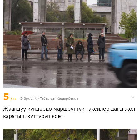
5
/11
©
Sputnik / Табылды Кадырбеков
Жаандуу күндөрдө маршруттук таксилер дагы жол
каратып, күттүрүп коет