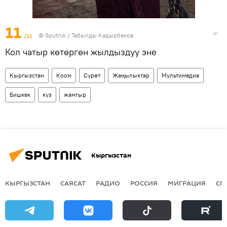
11
/11
©
Sputnik / Табылды Кадырбеков
Кол чатыр көтөргөн жылдыздуу эне
Кыргызстан
Коом
Сүрөт
Жаңылыктар
Мультимедиа
Бишкек
күз
жамгыр
Кыргызстан
КЫРГЫЗСТАН
САЯСАТ
РАДИО
РОССИЯ
МИГРАЦИЯ
СП