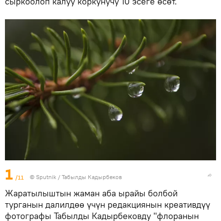
сыркоолоп калуу коркунучу 10 эсеге өсөт.
1
/11
©
Sputnik / Табылды Кадырбеков
Жаратылыштын жаман аба ырайы болбой
турганын далилдөө үчүн редакциянын креативдүү
фотографы Табылды Кадырбековду "флоранын