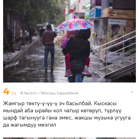
4
/11
©
Sputnik / Табылды Кадырбеков
Жамгыр төктү-ү-үү-ү эч басылбай. Кыскасы
мындай аба ырайы кол чатыр көтөрүп, түрлүү
шарф тагынууга гана эмес, жакшы музыка угууга
да жагымдуу мезгил