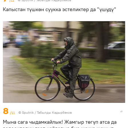
Капыстан түшкөн суукка эстеликтер да "үшүдү"
8
/11
©
Sputnik / Табылды Кадырбеков
Мына сага чыдамкайлык! Жамгыр төгүп атса да