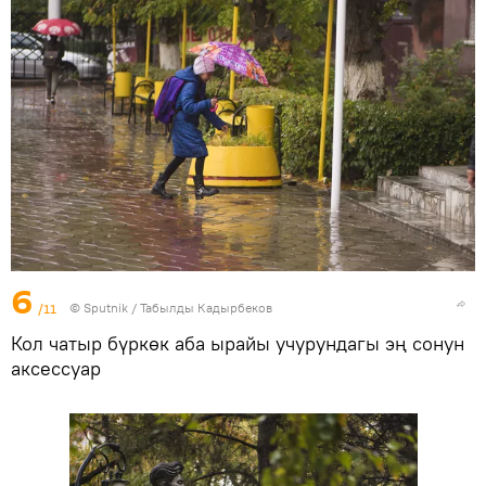
6
/11
©
Sputnik / Табылды Кадырбеков
Кол чатыр бүркөк аба ырайы учурундагы эң сонун
аксессуар