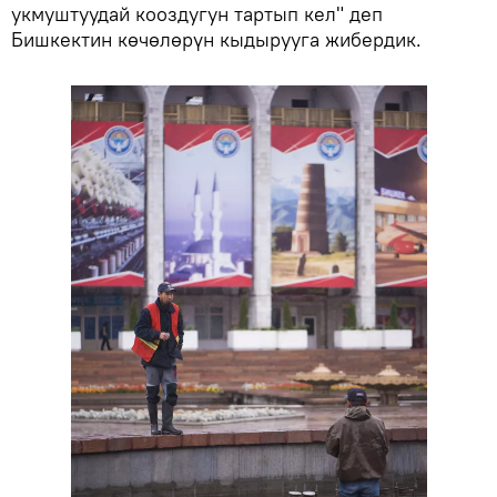
укмуштуудай кооздугун тартып кел" деп
Бишкектин көчөлөрүн кыдырууга жибердик.