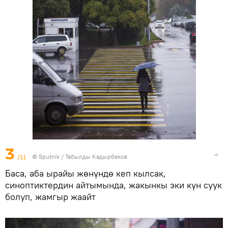
3
/11
©
Sputnik / Табылды Кадырбеков
Баса, аба ырайы жөнүндө кеп кылсак,
синоптиктердин айтымында, жакынкы эки күн суук
болуп, жамгыр жаайт