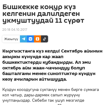
Бишкекке коңур күз
келгенин далилдеген
укмуштуудай 11 сүрөт
20:18 04.10.2017
Жазылуу
Кыргызстанга күз келди! Сентябрь айынын
акыркы күнүндө кар жаап
бишкектиктерди кубандырды. Ал эми
октябрь айы жаан-чачындуу болуп
башталганы менен синоптиктер күндүн
көзү ачыларын айтышууда.
Күздүн кооздугуна суктануу менен бирге сумкага
кол чатыр, дары-дармек салып жүрүүнү
унутпаңыздар. Себеби так ушул мезгилде