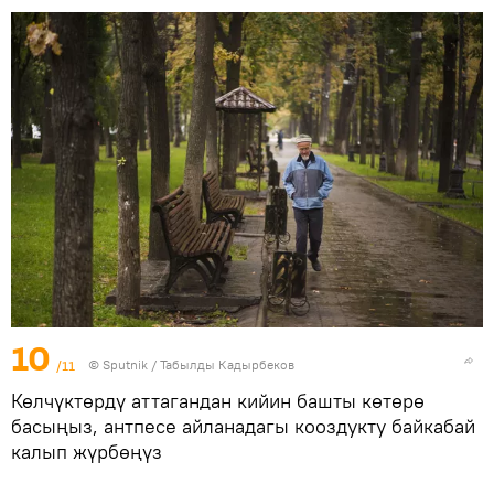
10
/11
©
Sputnik / Табылды Кадырбеков
Көлчүктөрдү аттагандан кийин башты көтөрө
басыңыз, антпесе айланадагы кооздукту байкабай
калып жүрбөңүз