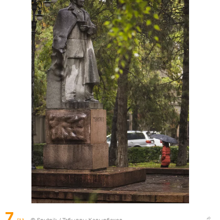
7
/11
©
Sputnik / Табылды Кадырбеков