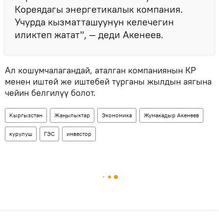
Кореядагы энергетикалык компания.
Учурда кызматташуунун келечегин
иликтеп жатат", — деди Акенеев.
Ал кошумчалагандай, аталган компаниянын КР
менен иштей же иштебей турганы жылдын аягына
чейин белгилүү болот.
Кыргызстан
Жаңылыктар
Экономика
Жумакадыр Акенеев
курулуш
ГЭС
инвестор