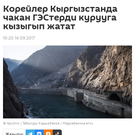
Корейлер Кыргызстанда
чакан ГЭСтерди курууга
кызыгып жатат
10:20 14.09.2017
©
Sputnik / Табылды Кадырбеков
/
Медиабанкка өтүү
Жазылуу