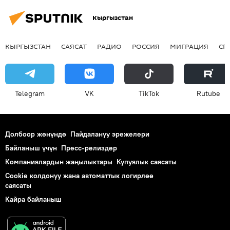
Кыргызстан
КЫРГЫЗСТАН
САЯСАТ
РАДИО
РОССИЯ
МИГРАЦИЯ
СП
Telegram
VK
ТikТоk
Rutube
Долбоор жөнүндө
Пайдалануу эрежелери
Байланыш үчүн
Пресс-релиздер
Компаниялардын жаңылыктары
Купуялык саясаты
Cookie колдонуу жана автоматтык логирлөө
саясаты
Кайра байланыш