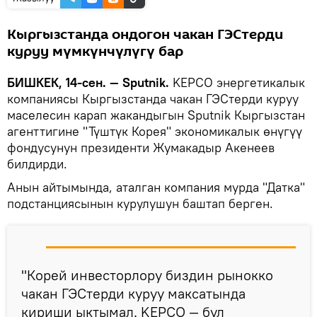
Кыргызстанда ондогон чакан ГЭСтерди
куруу мүмкүнчүлүгү бар
БИШКЕК, 14-сен. — Sputnik.
KEPCO энергетикалык
компаниясы Кыргызстанда чакан ГЭСтерди куруу
маселесин карап жакандыгын Sputnik Кыргызстан
агенттигине "Түштүк Корея" экономикалык өнүгүү
фондусунун президенти Жумакадыр Акенеев
билдирди.
Анын айтымында, аталган компания мурда "Датка"
подстанциясынын курулушун баштап берген.
"Корей инвесторлору биздин рынокко
чакан ГЭСтерди куруу максатында
кириши ыктымал. KEPCO — бул