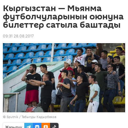
Кыргызстан — Мьянма
футболчуларынын оюнуна
билеттер сатыла баштады
09:31 28.08.2017
©
Sputnik / Табылды Кадырбеков
Жазылуу