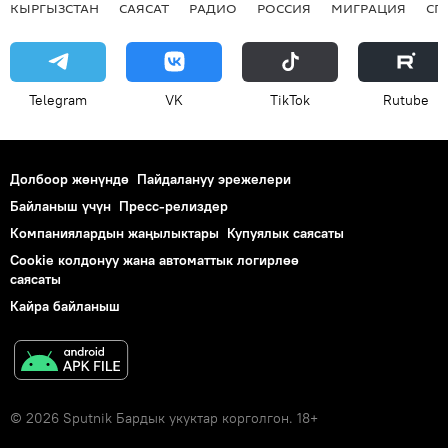
КЫРГЫЗСТАН
САЯСАТ
РАДИО
РОССИЯ
МИГРАЦИЯ
СП
Telegram
VK
ТikТоk
Rutube
Долбоор жөнүндө
Пайдалануу эрежелери
Байланыш үчүн
Пресс-релиздер
Компаниялардын жаңылыктары
Купуялык саясаты
Cookie колдонуу жана автоматтык логирлөө
саясаты
Кайра байланыш
© 2026 Sputnik Бардык укуктар корголгон. 18+