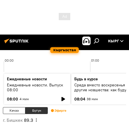
КЫРГ
Кыргызстан
00:00
01:00
Ежедневные новости
Будь в курсе
Ежедневные новости. Выпуск
Среда вместо воскресенья и
08:00
другие новшества: как будут
проходить выборы в КР?
08:00
08:04
4 мин
38 мин
Кечээ
Бүгүн
Эфирге
г. Бишкек
89.3