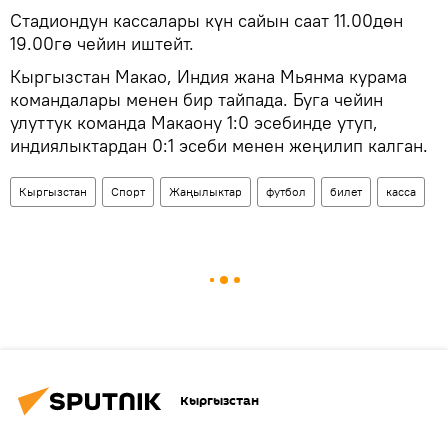
Стадиондун кассалары күн сайын саат 11.00дөн
19.00гө чейин иштейт.
Кыргызстан Макао, Индия жана Мьянма курама
командалары менен бир тайпада. Буга чейин
улуттук команда Макаону 1:0 эсебинде утуп,
индиялыктардан 0:1 эсеби менен жеңилип калган.
Кыргызстан
Спорт
Жаңылыктар
футбол
билет
касса
Кыргызстан