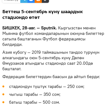
Беттеш 5-сентябрь күнү шаардык
стадиондо өтөт
БИШКЕК, 28-авг. — Sputnik.
Кыргызстан менен
Мьянма футбол командаларынын оюнуна билеттер
сатыла баштаганын Футбол федерациясы
билдирди.
Азия кубогу — 2019 таймашынын тандоо турунун
алкагындагы оюн 5-сентябрь күнү Дөлөн
Өмүрзаков атындагы стадиондо саат 20.00дө
башталат.
Федерация билеттердин баасын да айтып берди:
стадиондун түштүк тарабы — 250 сом;
чыгыш тарабы — 350 сом;
батыш тарабы — 500 сом.