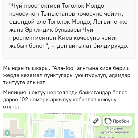
"Чүй проспектиси Тоголок Молдо
көчөсүнөн Тыныстанов көчөсүнө чейин,
ошондой эле Тоголок Молдо, Логвиненко
жана Эркиндик бульвары Чүй
проспектисинен Киев көчөсүнө чейин
жабык болот", — деп айтылат билдирүүдө.
Мындан тышкары, "Ала-Тоо" аянтына кире бериш
жерде көзөмөл пунктулары уюштурулуп, адамдар
тинтүүгө алынат.
Милиция шектүү нерселерди байкагандар болсо
дароо 102 номери аркылуу кабарлап коюуну
өтүнөт.