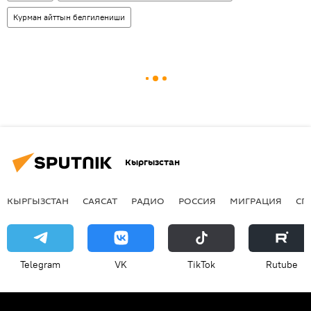
Курман айттын белгилениши
Кыргызстан
КЫРГЫЗСТАН
САЯСАТ
РАДИО
РОССИЯ
МИГРАЦИЯ
СП
Telegram
VK
ТikТоk
Rutube