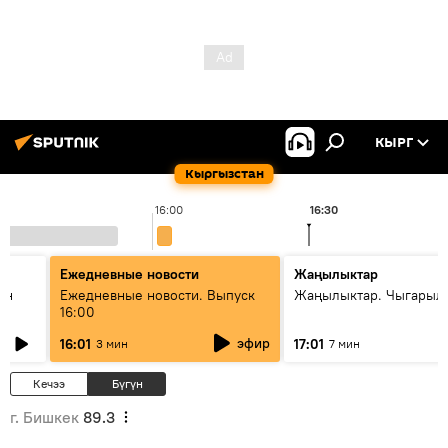
КЫРГ
Кыргызстан
16:00
16:30
Ежедневные новости
Жаңылыктар
ан
Ежедневные новости. Выпуск
Жаңылыктар. Чыгарыл
16:00
эфир
16:01
17:01
3 мин
7 мин
Кечээ
Бүгүн
г. Бишкек
89.3