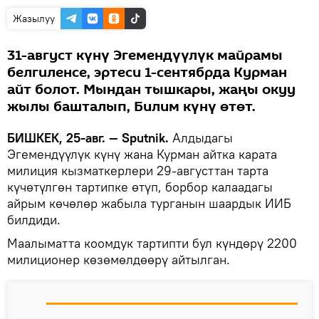
Жазылуу
31-август күнү Эгемендүүлүк майрамы
белгиленсе, эртеси 1-сентябрда Курман
айт болот. Мындан тышкары, жаңы окуу
жылы башталып, Билим күнү өтөт.
БИШКЕК, 25-авг. — Sputnik.
Алдыдагы
Эгемендүүлүк күнү жана Курман айтка карата
милиция кызматкерлери 29-августтан тарта
күчөтүлгөн тартипке өтүп, борбор калаадагы
айрым көчөлөр жабыла турганын шаардык ИИБ
билдиди.
Маалыматта коомдук тартипти бул күндөрү 2200
милиционер көзөмөлдөөрү айтылган.