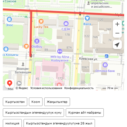
Кыргызстан
Коом
Жаңылыктар
Кыргызстандын эгемендүүлүк күнү
Курман айт майрамы
милиция
Кыргызстандын эгемендүүлүгүнө 26 жыл