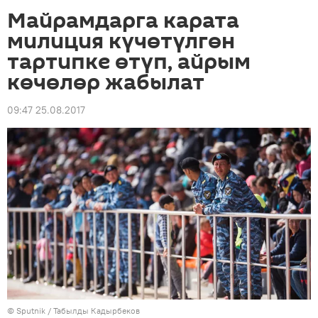
Майрамдарга карата
милиция күчөтүлгөн
тартипке өтүп, айрым
көчөлөр жабылат
09:47 25.08.2017
©
Sputnik / Табылды Кадырбеков