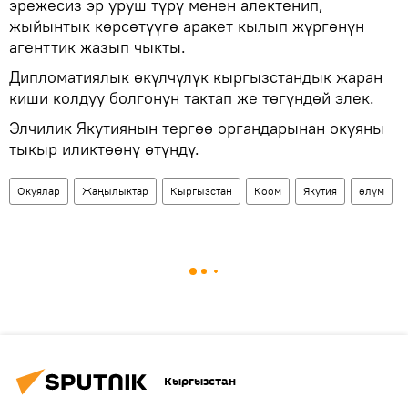
эрежесиз эр уруш түрү менен алектенип,
жыйынтык көрсөтүүгө аракет кылып жүргөнүн
агенттик жазып чыкты.
Дипломатиялык өкүлчүлүк кыргызстандык жаран
киши колдуу болгонун тактап же төгүндөй элек.
Элчилик Якутиянын тергөө органдарынан окуяны
тыкыр иликтөөнү өтүндү.
Окуялар
Жаңылыктар
Кыргызстан
Коом
Якутия
өлүм
Кыргызстан