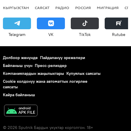
КЫРГЫЗСТАН
САЯСАТ
РАДИО
РОССИЯ
МИГРАЦИЯ
СП
Telegram
VK
ТikТоk
Rutube
Долбоор жөнүндө
Пайдалануу эрежелери
Байланыш үчүн
Пресс-релиздер
Компаниялардын жаңылыктары
Купуялык саясаты
Cookie колдонуу жана автоматтык логирлөө
саясаты
Кайра байланыш
© 2026 Sputnik Бардык укуктар корголгон. 18+