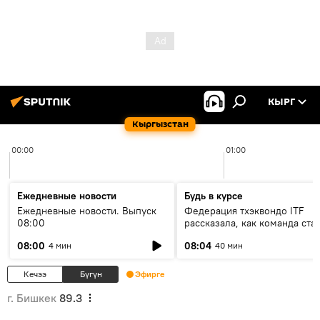
КЫРГ
Кыргызстан
00:00
01:00
Ежедневные новости
Будь в курсе
Ежедневные новости. Выпуск
Федерация тхэквондо ITF
08:00
рассказала, как команда ста
жертвой мошенников
08:00
08:04
4 мин
40 мин
Кечээ
Бүгүн
Эфирге
г. Бишкек
89.3