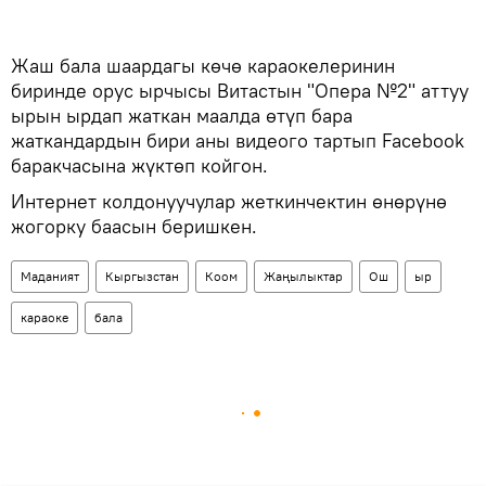
Жаш бала шаардагы көчө караокелеринин
биринде орус ырчысы Витастын "Опера №2" аттуу
ырын ырдап жаткан маалда өтүп бара
жаткандардын бири аны видеого тартып Facebook
баракчасына жүктөп койгон.
Интернет колдонуучулар жеткинчектин өнөрүнө
жогорку баасын беришкен.
Маданият
Кыргызстан
Коом
Жаңылыктар
Ош
ыр
караоке
бала