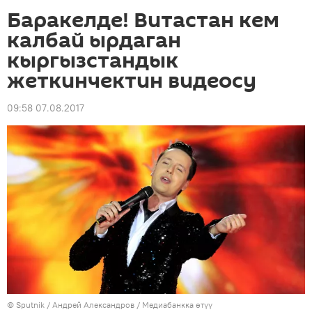
Баракелде! Витастан кем
калбай ырдаган
кыргызстандык
жеткинчектин видеосу
09:58 07.08.2017
©
Sputnik
/ Андрей Александров
/
Медиабанкка өтүү