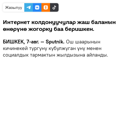
Жазылуу
Интернет колдонуучулар жаш баланын
өнөрүнө жогорку баа беришкен.
БИШКЕК, 7-авг. — Sputnik.
Ош шаарынын
кичинекей тургуну кубулжуган үнү менен
социалдык тармактын жылдызына айланды.