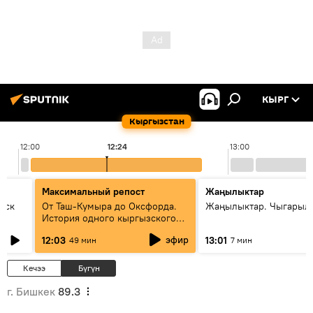
КЫРГ
Кыргызстан
12:00
12:24
13:00
Максимальный репост
Жаңылыктар
уск
От Таш-Кумыра до Оксфорда.
Жаңылыктар. Чыгарыл
История одного кыргызского
динозавра
эфир
12:03
13:01
49 мин
7 мин
Кечээ
Бүгүн
г. Бишкек
89.3