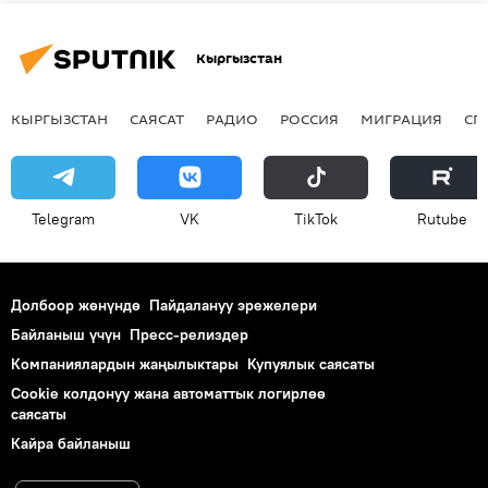
Кыргызстан
КЫРГЫЗСТАН
САЯСАТ
РАДИО
РОССИЯ
МИГРАЦИЯ
СП
Telegram
VK
ТikТоk
Rutube
Долбоор жөнүндө
Пайдалануу эрежелери
Байланыш үчүн
Пресс-релиздер
Компаниялардын жаңылыктары
Купуялык саясаты
Cookie колдонуу жана автоматтык логирлөө
саясаты
Кайра байланыш