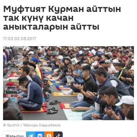
Муфтият Курман айттын
так күнү качан
аныкталарын айтты
17:03 02.08.2017
©
Sputnik / Табылды Кадырбеков
Жазылуу