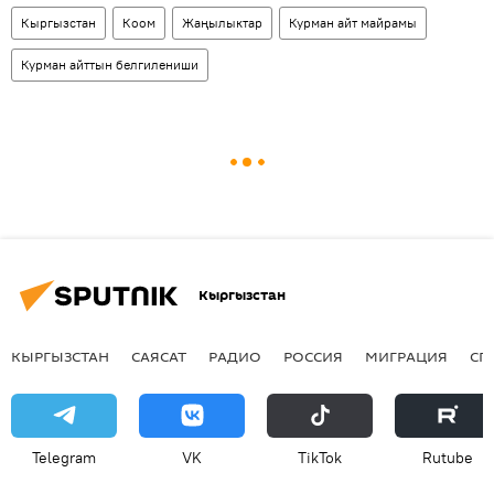
Кыргызстан
Коом
Жаңылыктар
Курман айт майрамы
Курман айттын белгилениши
Кыргызстан
КЫРГЫЗСТАН
САЯСАТ
РАДИО
РОССИЯ
МИГРАЦИЯ
СП
Telegram
VK
ТikТоk
Rutube