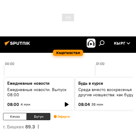
КЫРГ
Кыргызстан
00:00
01:00
Ежедневные новости
Будь в курсе
Ежедневные новости. Выпуск
Среда вместо воскресенья и
08:00
другие новшества: как будут
проходить выборы в КР?
08:00
08:04
4 мин
38 мин
Кечээ
Бүгүн
Эфирге
г. Бишкек
89.3