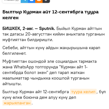
Былтыр Курман айт 12-сентябрга туура
келген
БИШКЕК, 2-авг. — Sputnik.
Быйыл Курман айттын
так датасы 20-августтан кийин аныктала турганын
муфтияттан билдиришти.
Себеби, айттын күнү айдын жаңырышына карап
белгиленет.
Муфтияттан ошондой эле социалдык тармакта
жана WhatsApp топторунда "Курман айт 1-
сентябрда болот экен" деп тарап жаткан
маалыматтар чындыкка коошпой турганын
айтышты.
Былтыр Курман айт 12-сентябрга
туура келип
, бул
күнү өлкө боюнча дем алуу күнү деп
жарыяланган
.