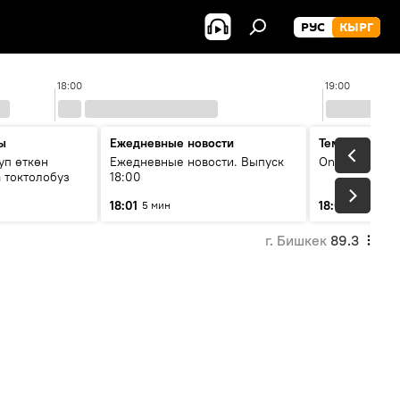
РУС
КЫРГ
18:00
19:00
ы
Ежедневные новости
Тема дня
уп өткөн
Ежедневные новости. Выпуск
On air
 токтолобуз
18:00
18:01
18:07
5 мин
30 мин
г. Бишкек
89.3