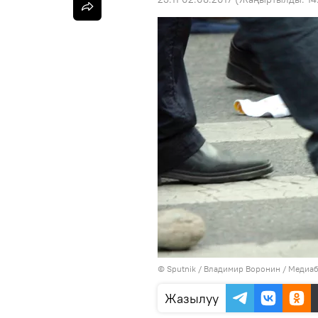
©
Sputnik
/ Владимир Воронин
/
Медиаб
Жазылуу