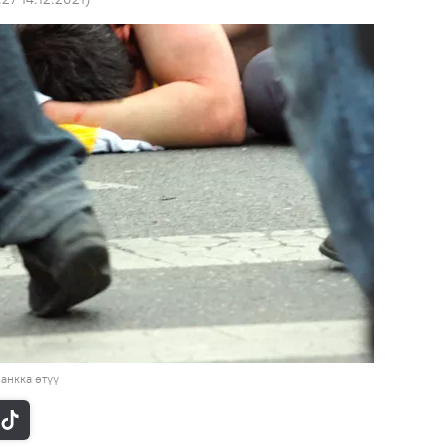
анкка өтүү