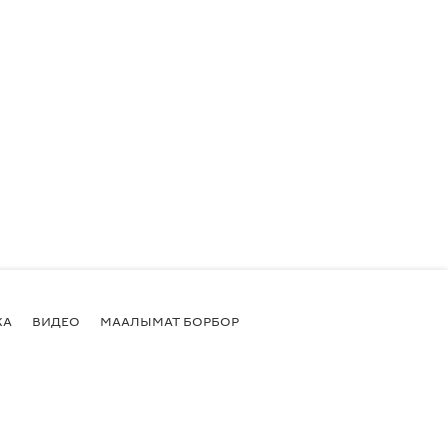
КА
ВИДЕО
МААЛЫМАТ БОРБОР