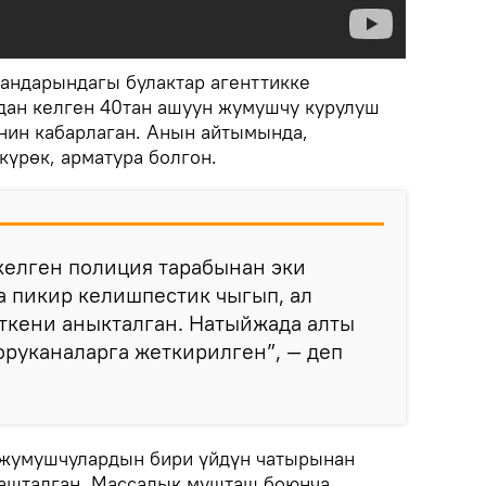
гандарындагы булактар агенттикке
дан келген 40тан ашуун жумушчу курулуш
нин кабарлаган. Анын айтымында,
күрөк, арматура болгон.
келген полиция тарабынан эки
 пикир келишпестик чыгып, ал
ткени аныкталган. Натыйжада алты
оруканаларга жеткирилген”, — деп
 жумушчулардын бири үйдүн чатырынан
ашталган. Массалык мушташ боюнча