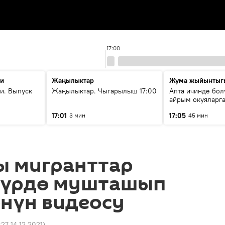
17:00
ти
Жаңылыктар
Жума жыйынтыг
и. Выпуск
Жаңылыктар. Чыгарылыш 17:00
Апта ичинде бол
айрым окуяларга
17:01
17:05
3 мин
45 мин
ы мигранттар
түрдө мушташып
өнүн видеосу
:27 14.12.2021
)