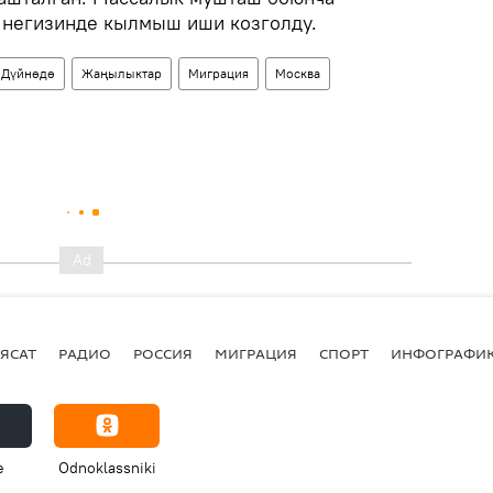
 негизинде кылмыш иши козголду.
Дүйнөдө
Жаңылыктар
Миграция
Москва
ЯСАТ
РАДИО
РОССИЯ
МИГРАЦИЯ
СПОРТ
ИНФОГРАФИ
e
Odnoklassniki