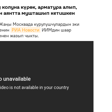
колуна күрөк, арматура алып,
н аянтта мушташып кетишкен
Жаңы Москвада курулушчулардын эки
кенин
РИА Новости
ИИМдин шаар
енен жазып чыкты.