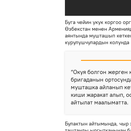
Буга чейин укук коргоо ор
Өзбекстан менен Армения
аянтында мушташып кетке
курулушчулардын колунда 
“Окуя болгон жерген 
бригаданын ортосунда
мушташка айланып ке
киши жаракат алып, о
айтылат маалыматта.
Булактын айтымында, чыр
таштанды ыргытканынан б