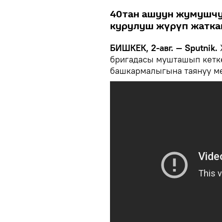
40тан ашуун жумушчу 
курулуш жүрүп жатка
БИШКЕК, 2-авг. — Sputnik.
бригадасы мушташып кет
башкармалыгына таянуу м