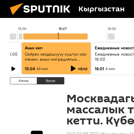
Кыргызстан
15:00
15:27
16:00
Ачык кеп
Ежедневные новос
ыш 15:00
Сейрек кездешүүчү куштун изи
Ежедневные новост
менен: анын миграциялык
16:00
жолу эмнеден кабар берет?
эфир
15:04
16:01
43 мин
5 мин
Кечээ
Бүгүн
Москвадаг
массалык 
кетти. Күб
23:11 02.08.2017
(Жаңыртылды:
14