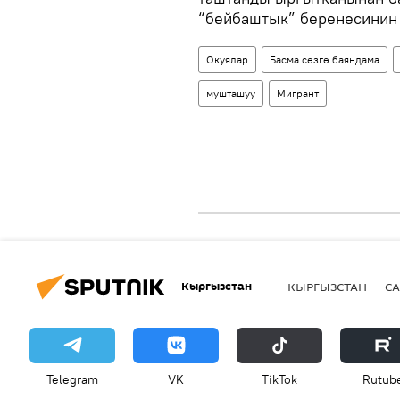
“бейбаштык” беренесинин
Окуялар
Басма сөзгө баяндама
мушташуу
Мигрант
Кыргызстан
КЫРГЫЗСТАН
СА
Telegram
VK
ТikТоk
Rutub