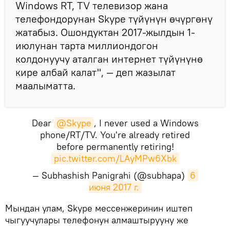
Windows RT, TV телевизор жана
телефондорунан Skype түйүнүн өчүргөнү
жатабыз. Ошондуктан 2017-жылдын 1-
июлунан тарта миллиондогон
колдонуучу аталган интернет түйүнүнө
кире албай калат", — деп жазылат
маалыматта.
Dear
@Skype
, I never used a Windows
phone/RT/TV. You're already retired
before permanently retiring!
pic.twitter.com/LAyMPw6Xbk
— Subhashish Panigrahi (@subhapa)
6 
июня 2017 г.
​Мындан улам, Skype мессенжеринин иштеп
чыгуучулары телефонун алмаштырууну же