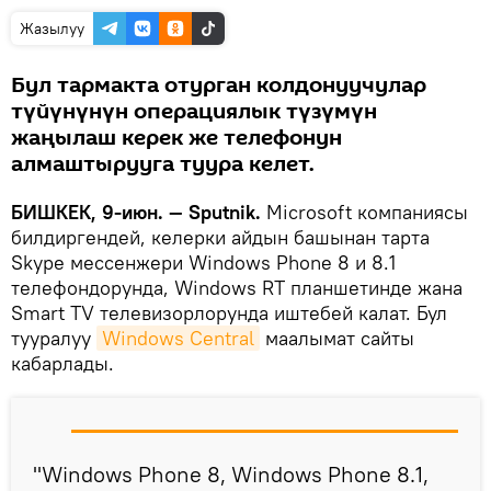
Жазылуу
Бул тармакта отурган колдонуучулар
түйүнүнүн операциялык түзүмүн
жаңылаш керек же телефонун
алмаштырууга туура келет.
БИШКЕК, 9-июн. — Sputnik.
Microsoft компаниясы
билдиргендей, келерки айдын башынан тарта
Skype мессенжери Windows Phone 8 и 8.1
телефондорунда, Windows RT планшетинде жана
Smart TV телевизорлорунда иштебей калат. Бул
тууралуу
Windows Central
маалымат сайты
кабарлады.
"Windows Phone 8, Windows Phone 8.1,