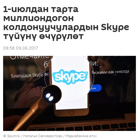
1-июлдан тарта
миллиондогон
колдонуучулардын Skype
түйүнү өчүрүлөт
08:58 09.06.2017
©
Sputnik
/ Наталья Селиверстова
/
Медиабанкка өтүү