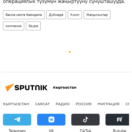
операциялык түзүмүн жаңыртууну сунушташууда.
Басма сөзгө баяндама
Дүйнөдө
Коом
Жаңылыктар
компания
Skype
Кыргызстан
КЫРГЫЗСТАН
САЯСАТ
РАДИО
РОССИЯ
МИГРАЦИЯ
СП
Telegram
VK
ТikТоk
Rutube