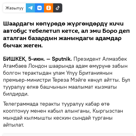
Жазылуу
Шаардагы көпүрөдө жүргөндөрдү кичи
автобус тебелетип кетсе, ал эми Боро деп
аталган базардын жанындагы адамдар
бычак жеген.
БИШКЕК, 5-июн. — Sputnik.
Президент Алмазбек
Атамбаев Лондон шаарында адам өмүрүнө забын
болгон терактыдан улам Улуу Британиянын
премьер-министри Тереза Мэйге көңүл айтты. Бул
тууралуу өлкө башчынын маалымат кызматы
билдирди.
Телеграммада теракты тууралуу кабар өтө
кооптонуу менен кабыл алынганы, Кыргызстан
мындай кылмышты кескин сындай турганы
айтылат.