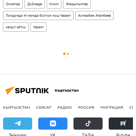
Окуялар
Дүйнөдө
Коом
Жаңылыктар
Лондондо 4-июнда болгон кош теракт
Алмазбек Атамбаев
көңүл айтуу
теракт
Кыргызстан
КЫРГЫЗСТАН
САЯСАТ
РАДИО
РОССИЯ
МИГРАЦИЯ
СП
Telegram
VK
ТikТоk
Rutube