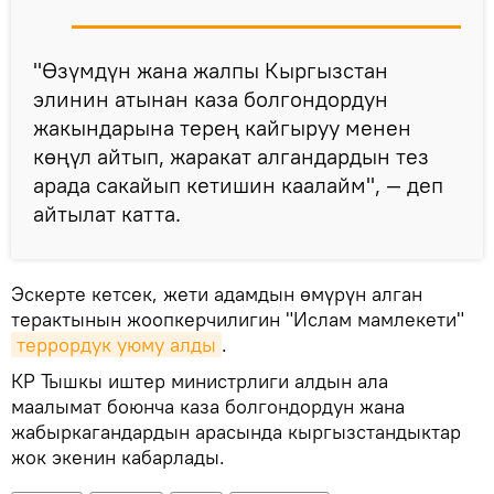
"Өзүмдүн жана жалпы Кыргызстан
элинин атынан каза болгондордун
жакындарына терең кайгыруу менен
көңүл айтып, жаракат алгандардын тез
арада сакайып кетишин каалайм", — деп
айтылат катта.
Эскерте кетсек, жети адамдын өмүрүн алган
терактынын жоопкерчилигин "Ислам мамлекети"
террордук уюму алды
.
КР Тышкы иштер министрлиги алдын ала
маалымат боюнча каза болгондордун жана
жабыркагандардын арасында кыргызстандыктар
жок экенин кабарлады.