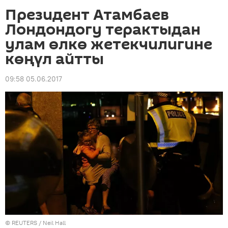
Президент Атамбаев
Лондондогу терактыдан
улам өлкө жетекчилигине
көңүл айтты
09:58 05.06.2017
©
REUTERS
/ Neil Hall