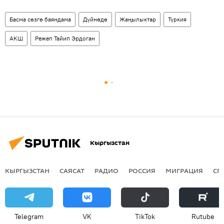
Басма сөзгө баяндама
Дүйнөдө
Жаңылыктар
Түркия
АКШ
Режеп Тайип Эрдоган
Кыргызстан
КЫРГЫЗСТАН
САЯСАТ
РАДИО
РОССИЯ
МИГРАЦИЯ
СП
Telegram
VK
ТikТоk
Rutube