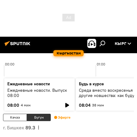
КЫРГ
Кыргызстан
00:00
01:00
Ежедневные новости
Будь в курсе
Ежедневные новости. Выпуск
Среда вместо воскресенья и
08:00
другие новшества: как будут
проходить выборы в КР?
08:00
08:04
4 мин
38 мин
Кечээ
Бүгүн
Эфирге
г. Бишкек
89.3