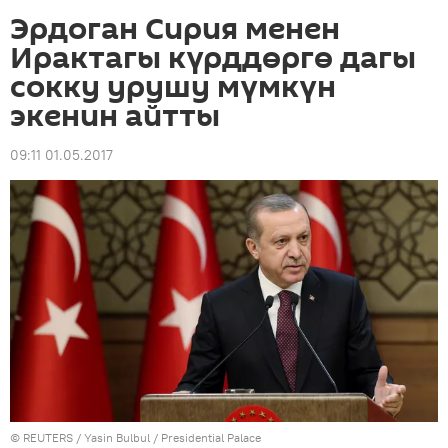
Эрдоган Сирия менен
Ирактагы күрддөргө дагы
сокку урушу мүмкүн
экенин айтты
09:11 01.05.2017
©
REUTERS
/ Yasin Bulbul / Presidential Palace