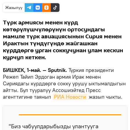
Жазылуу
Түрк армиясы менен күрд
көтөрүлүшчүлөрүнүн ортосундагы
мамиле түрк авиациясынын Сирия менен
Ирактын түндүгүндө жайгашкан
күрддөргө урган соккучунан улам кескин
курчуп кеткен.
БИШКЕК, 1-май. — Sputnik.
Түркия президенти
Режеп Тайип Эрдоган армия Ирак менен
Сириядагы күрддөргө сокку урушу ыктымалдыгын
айтты. Бул тууралуу Ассошиэйтед Пресс
агенттигине таянып
РИА Новости
жазып чыкты.
"Биз чабуулдарыбызды улантууга