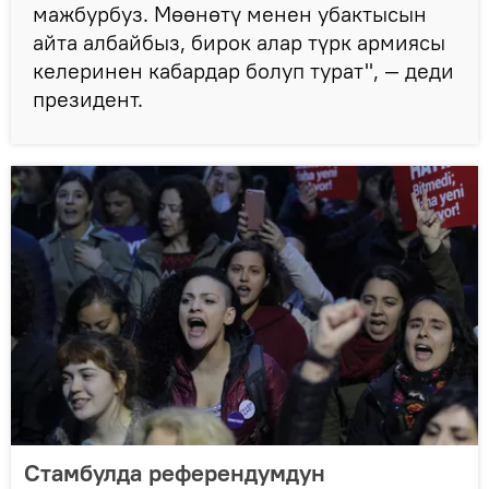
мажбурбуз. Мөөнөтү менен убактысын
айта албайбыз, бирок алар түрк армиясы
келеринен кабардар болуп турат", — деди
президент.
Стамбулда референдумдун