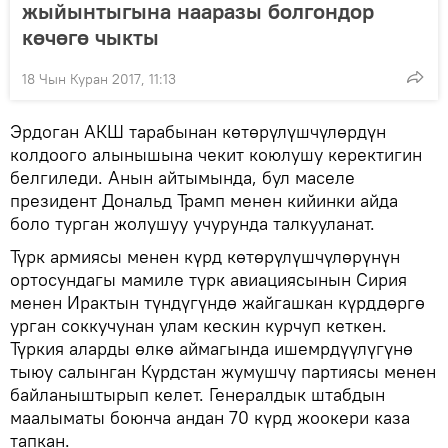
жыйынтыгына нааразы болгондор
көчөгө чыкты
18 Чын Куран 2017, 11:13
Эрдоган АКШ тарабынан көтөрүлүшчүлөрдүн
колдоого алынышына чекит коюлушу керектигин
белгиледи. Анын айтымында, бул маселе
президент Дональд Трамп менен кийинки айда
боло турган жолушуу учурунда талкууланат.
Түрк армиясы менен күрд көтөрүлүшчүлөрүнүн
ортосундагы мамиле түрк авиациясынын Сирия
менен Ирактын түндүгүндө жайгашкан күрддөргө
урган соккучунан улам кескин курчуп кеткен.
Түркия аларды өлкө аймагында ишемрдүүлүгүнө
тыюу салынган Күрдстан жумушчу партиясы менен
байланыштырып келет. Генералдык штабдын
маалыматы боюнча андан 70 күрд жоокери каза
тапкан.