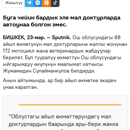
Жазылуу
Буга чейин бардык эле мал доктурларда
автоунаа болгон эмес.
БИШКЕК, 23-мар. — Sputnik.
Ош облусундагы 88
айыл өкмөтүнүн мал доктурларына жалпы жонунан
172 мотоцикл жана ветеринардык жабдуулар
берилет. Бул тууралуу өкмөттүн Ош облусундагы
ыйгарымдуу өкүлүнүн маалымат катчысы
Жумамидин Сулайманкулов билдирди.
Анын айтымында, ар бир айыл өкмөткө экиден
унаа каралган.
"Облустагы айыл өкмөттөрүндөгү мал
доктурлардын баарында ары-бери жакка