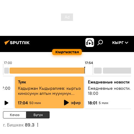
КЫРГ
Кыргызстан
17:00
17:54
Туяк
Ежедневные новости
17:00
Кадыржан Кыдыралиев: кыргыз
Ежедневные новости. 
киносунун алтын муунунун
18:00
өкүлү
эфир
17:04
18:01
50 мин
5 мин
Кечээ
Бүгүн
г. Бишкек
89.3