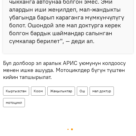
чыкканга автоунаа болгон эмес. Эми
алардын иши жеңилдеп, мал-жандыкты
убагында барып караганга мүмкүнчүлүгү
болот. Ошондой эле мал доктурга керек
болгон бардык шаймандар салынган
сумкалар берилет", — деди ал.
Бул долбоор эл аралык АРИС уюмунун колдоосу
менен ишке ашууда. Мотоциклдер бүгүн түштөн
кийин тапшырылат.
Кыргызстан
Коом
Жаңылыктар
Ош
мал доктур
мотоцикл