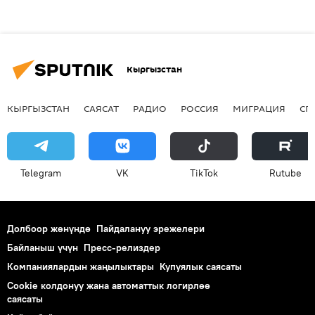
Кыргызстан
КЫРГЫЗСТАН
САЯСАТ
РАДИО
РОССИЯ
МИГРАЦИЯ
СП
Telegram
VK
ТikТоk
Rutube
Долбоор жөнүндө
Пайдалануу эрежелери
Байланыш үчүн
Пресс-релиздер
Компаниялардын жаңылыктары
Купуялык саясаты
Cookie колдонуу жана автоматтык логирлөө
саясаты