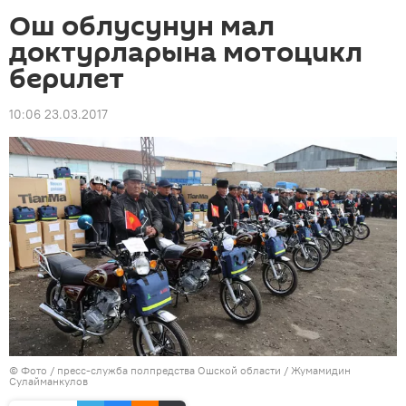
Ош облусунун мал
доктурларына мотоцикл
берилет
10:06 23.03.2017
© Фото / пресс-служба полпредства Ошской области / Жумамидин
Сулайманкулов