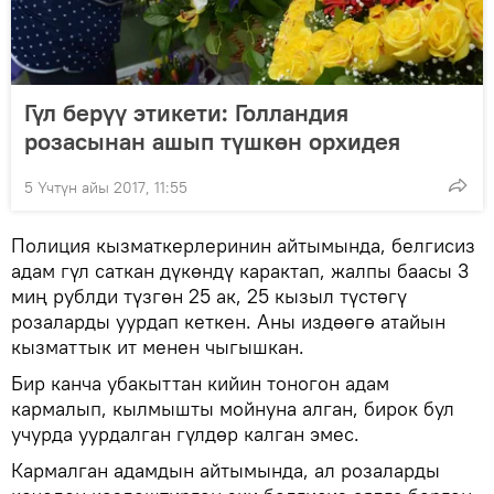
Гүл берүү этикети: Голландия
розасынан ашып түшкөн орхидея
5 Үчтүн айы 2017, 11:55
Полиция кызматкерлеринин айтымында, белгисиз
адам гүл саткан дүкөндү карактап, жалпы баасы 3
миң рублди түзгөн 25 ак, 25 кызыл түстөгү
розаларды уурдап кеткен. Аны издөөгө атайын
кызматтык ит менен чыгышкан.
Бир канча убакыттан кийин тоногон адам
кармалып, кылмышты мойнуна алган, бирок бул
учурда уурдалган гүлдөр калган эмес.
Кармалган адамдын айтымында, ал розаларды