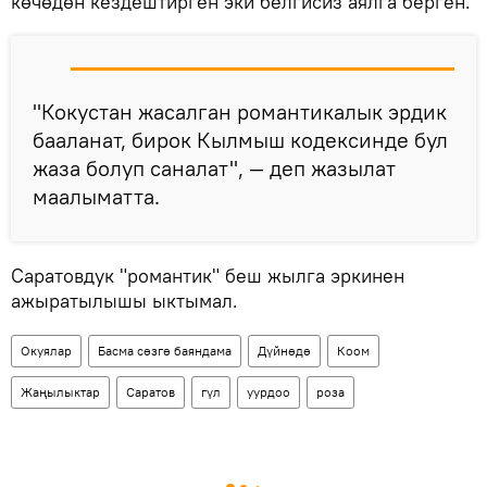
көчөдөн кездештирген эки белгисиз аялга берген.
"Кокустан жасалган романтикалык эрдик
бааланат, бирок Кылмыш кодексинде бул
жаза болуп саналат", — деп жазылат
маалыматта.
Саратовдук "романтик" беш жылга эркинен
ажыратылышы ыктымал.
Окуялар
Басма сөзгө баяндама
Дүйнөдө
Коом
Жаңылыктар
Саратов
гүл
уурдоо
роза