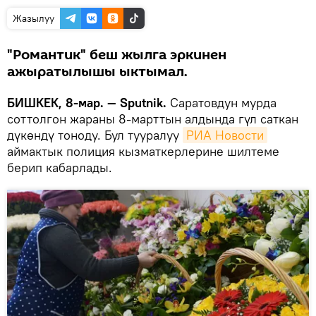
Жазылуу
"Романтик" беш жылга эркинен
ажыратылышы ыктымал.
БИШКЕК, 8-мар. — Sputnik.
Саратовдун мурда
соттолгон жараны 8-марттын алдында гүл саткан
дүкөндү тоноду. Бул тууралуу
РИА Новости
аймактык полиция кызматкерлерине шилтеме
берип кабарлады.