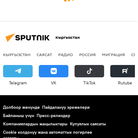
Кыргызстан
КЫРГЫЗСТАН
САЯСАТ
РАДИО
РОССИЯ
МИГРАЦИЯ
СП
Telegram
VK
ТikТоk
Rutube
Долбоор жөнүндө
Пайдалануу эрежелери
Байланыш үчүн
Пресс-релиздер
Компаниялардын жаңылыктары
Купуялык саясаты
Cookie колдонуу жана автоматтык логирлөө
саясаты