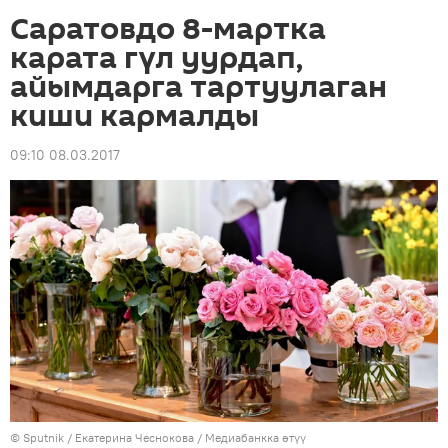
Саратовдо 8-мартка
карата гүл уурдап,
айымдарга тартуулаган
киши кармалды
09:10 08.03.2017
©
Sputnik
/ Екатерина Чеснокова
/
Медиабанкка өтүү