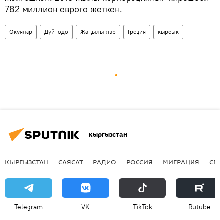
782 миллион еврого жеткен.
Окуялар
Дүйнөдө
Жаңылыктар
Греция
кырсык
Кыргызстан
КЫРГЫЗСТАН
САЯСАТ
РАДИО
РОССИЯ
МИГРАЦИЯ
СП
Telegram
VK
ТikТоk
Rutube