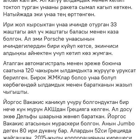
токтоп турган унааны ракета сымал кагып кеткен.
Натыйжада эки унаа тең өрттөнгөн.
Ири жол кырсыктан унаа ичинде отурган 33
жаштагы аял үч жаштагы баласы менен каза
болгон. Ал эми Porsche унаасынын
ичиндегилердин бири күйүп кетсе, экинчиси
алдыңкы айнектен учуп кетип көз жумган.
Аталган автомагистраль менен эреже боюнча
саатына 120 чакырым ылдамдыкта жүрүүгө уруксат
берилген. Бирок ЖМКлар болсо унаа болуп
көрбөгөндөй ылдамдык менен баратканын жазып
чыгышты.
Йоргос Вакакис каникул учуру болгондуктан бир
нече күн мурун АКШдан Грецияга келген. Ал досу
экөө Дельфы шаарына жөнөп бараткан. Йоргос
Вакакис атасынын мураскери болгон. Анын Jumbo
деген 80 ири дүкөнү бар. Алардын 52си Грецияда
жайгашкан. 2015-жылы корпорациянын кирешеси