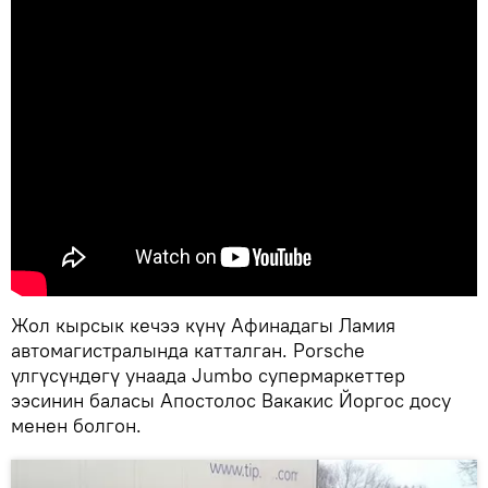
Жол кырсык кечээ күнү Афинадагы Ламия
автомагистралында катталган. Porsche
үлгүсүндөгү унаада Jumbo супермаркеттер
ээсинин баласы Апостолос Вакакис Йоргос досу
менен болгон.