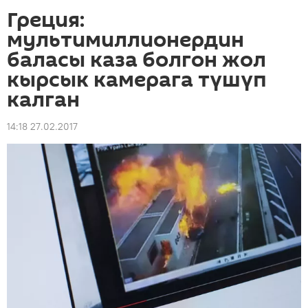
Греция:
мультимиллионердин
баласы каза болгон жол
кырсык камерага түшүп
калган
14:18 27.02.2017