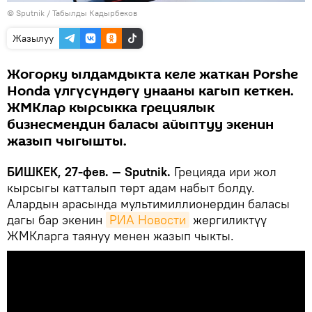
©
Sputnik / Табылды Кадырбеков
Жазылуу
Жогорку ылдамдыкта келе жаткан Porshe
Honda үлгүсүндөгү унааны кагып кеткен.
ЖМКлар кырсыкка грециялык
бизнесмендин баласы айыптуу экенин
жазып чыгышты.
БИШКЕК, 27-фев. — Sputnik.
Грецияда ири жол
кырсыгы катталып төрт адам набыт болду.
Алардын арасында мультимиллионердин баласы
дагы бар экенин
РИА Новости
жергиликтүү
ЖМКларга таянуу менен жазып чыкты.