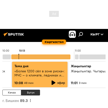
КЫРГ
Кыргызстан
10:00
10:13
11:00
Тема дня
Жаңылыктар
уск
«Более 1200 сёл в зоне риска»:
Жаңылыктар. Чыгарылы
МЧС — о климате, ледниках и
системе оповещения
эфир
10:08
11:01
49 мин
3 мин
населения
Кечээ
Бүгүн
г. Бишкек
89.3