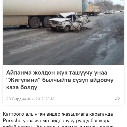
Айланма жолдон жүк ташуучу унаа
"Жигулини" былчыйта сүзүп айдоочу
каза болду
20 Бирдин айы 2017, 18:13
Каттоого алынган видео жазылмага караганда
Porsche унаасынын айдоочусу рулду башкара
албай калган. Ал катуу ылдамдык менен келип